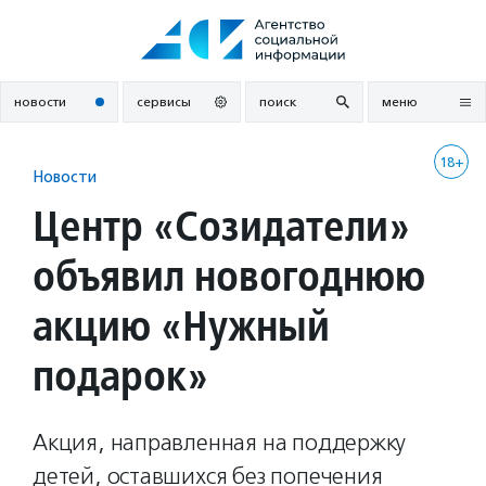
Перейти
к
содержанию
новости
сервисы
поиск
меню
18+
Новости
Центр «Созидатели»
объявил новогоднюю
акцию «Нужный
подарок»
Акция, направленная на поддержку
детей, оставшихся без попечения