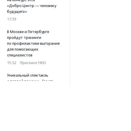
«Добро.Центр — человеку
будущего»
17:39
В Москве и Петербурге
пройдут тренинги
по профилактике выгорания
для помогающих
специалистов
15:32
·
Прислано НКО
Уникальный спектакль
о первой помощи «Гореть
звездой» покажут в Пушкино
13:58
·
Прислано НКО
Как культура помогает
говорить
о благотворительности:
итоги второго «Теплого
вечера с Кольским»