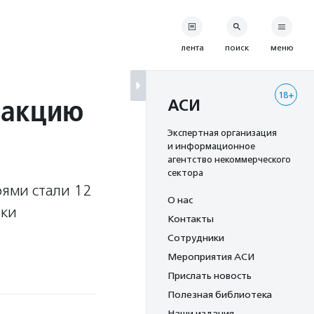
лента
поиск
меню
18+
 акцию
АСИ
Экспертная организация
и информационное
агентство некоммерческого
сектора
оями стали 12
О нас
аки
Контакты
Сотрудники
Мероприятия АСИ
Прислать новость
Полезная библиотека
Наши издания