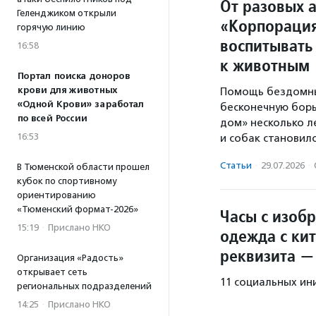
От разовых а
Геленджиком открыли
«Корпорация
горячую линию
воспитывать
16:58
к животным
Портал поиска доноров
крови для животных
Помощь бездомны
«Одной Крови» заработал
бесконечную бор
по всей России
дом» несколько л
16:53
и собак становил
Статьи
·
29.07.2026
·
В Тюменской области прошел
кубок по спортивному
ориентированию
«Тюменский формат-2026»
Часы с изоб
15:19
·
Прислано НКО
одежда с ки
реквизита —
Организация «Радость»
открывает сеть
11 социальных ин
региональных подразделений
14:25
·
Прислано НКО