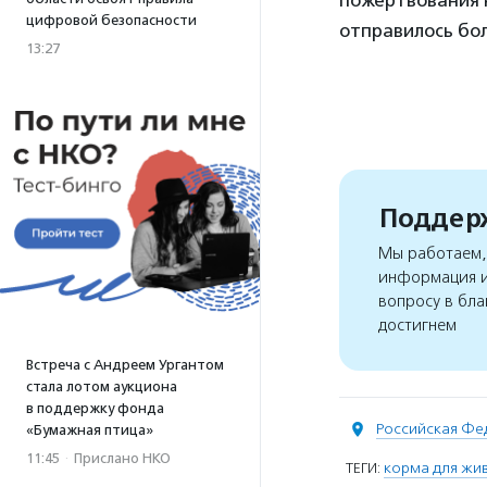
пожертвования н
цифровой безопасности
отправилось бол
13:27
Поддерж
Мы работаем, 
информация и
вопросу в бла
достигнем
Встреча с Андреем Ургантом
стала лотом аукциона
в поддержку фонда
Российская Фе
«Бумажная птица»
11:45
·
Прислано НКО
ТЕГИ:
корма для жи