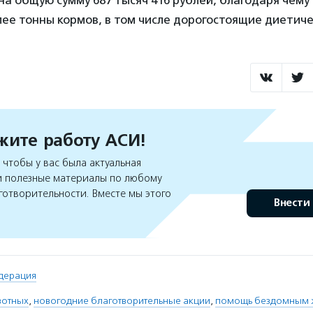
а общую сумму 687 тысяч 416 рублей, благодаря чему
ее тонны кормов, в том числе дорогостоящие диетиче
ите работу АСИ!
чтобы у вас была актуальная
 полезные материалы по любому
готворительности. Вместе мы этого
Внести
дерация
вотных
,
новогодние благотворительные акции
,
помощь бездомным 