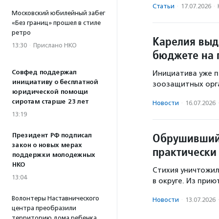
Статьи
·
17.07.2026
·
Московский юбилейный забег
«Без границ» прошел в стиле
ретро
Карелия выд
13:30
·
Прислано НКО
бюджете на 
Совфед поддержал
Инициатива уже п
инициативу о бесплатной
зоозащитных орг
юридической помощи
сиротам старше 23 лет
Новости
·
16.07.2026
13:19
Обрушившийс
Президент РФ подписал
закон о новых мерах
практически
поддержки молодежных
НКО
Стихия уничтожил
13:04
в округе. Из прию
Волонтеры Наставнического
Новости
·
13.07.2026
центра преобразили
территорию дома ребенка