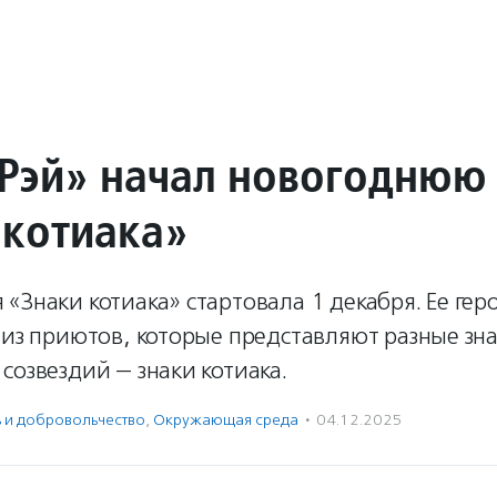
Рэй» начал новогоднюю
 котиака»
«Знаки котиака» стартовала 1 декабря. Ее гер
 из приютов, которые представляют разные зн
созвездий — знаки котиака.
ь и доброволь­чест­во
,
Окружающая среда
·
04.12.2025