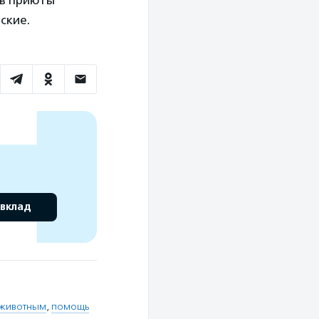
 в приюты
ские.
 вклад
животным
,
помощь