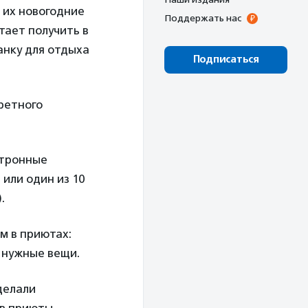
 их новогодние
Поддержать нас
тает получить в
анку для отдыха
Подписаться
кретного
ктронные
или один из 10
.
м в приютах:
 нужные вещи.
делали