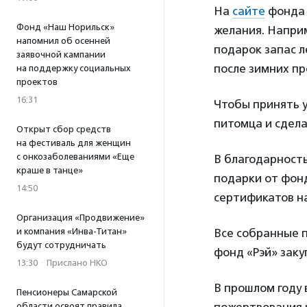
На
сайте
фонда 
Фонд «Наш Норильск»
желания. Напри
напомнил об осенней
подарок запас л
заявочной кампании
после зимних пр
на поддержку социальных
проектов
16:31
Чтобы принять у
питомца и сдел
Открыт сбор средств
на фестиваль для женщин
с онкозаболеваниями «Еще
В благодарност
краше в танце»
подарки от фонд
14:50
сертификатов на
Организация «Продвижение»
и компания «Инва-Титан»
Все собранные 
будут сотрудничать
фонд «Рэй» заку
13:30
·
Прислано НКО
В прошлом году 
Пенсионеры Самарской
области освоят правила