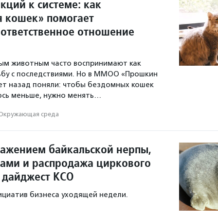
кций к системе: как
 кошек» помогает
 ответственное отношение
м животным часто воспринимают как
ьбу с последствиями. Но в ММОО «Прошкин
ет назад поняли: чтобы бездомных кошек
ось меньше, нужно менять…
Окружающая среда
ражением байкальской нерпы,
тами и распродажа циркового
 дайджест КСО
ициатив бизнеса уходящей недели.