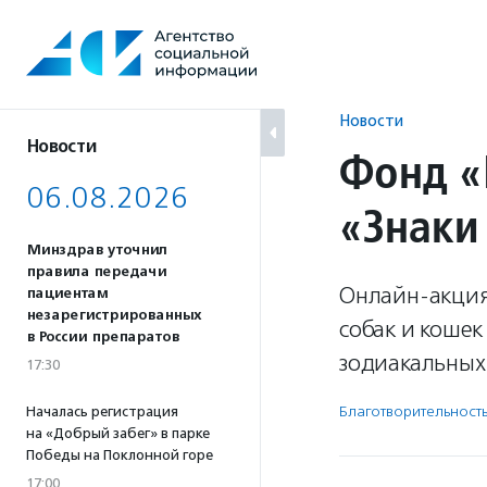
Перейти
к
содержанию
Новости
Новости
Фонд «
06.08.2026
«Знаки
Минздрав уточнил
правила передачи
Онлайн-акция 
пациентам
незарегистрированных
собак и кошек
в России препаратов
зодиакальных 
17:30
Благотвори­тель­ност
Началась регистрация
на «Добрый забег» в парке
Победы на Поклонной горе
17:00