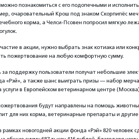
можно познакомиться с его подопечными и исполнить
мер, очаровательный Крош под знаком Скорпипёс меч
ечебного корма, а Челси-Псовен попросил мягкую леж
огулок.
частие в акции, нужно выбрать знак котиака или кон
ать пожертвование на любую комфортную сумму.
ь за поддержку пользователи получат небольшие эле
а «Рэй», а также шанс выиграть призы — набор мерча 
 услуги в Европейском ветеринарном центре (Москва)
пожертвования будут направлены на помощь животны
пит для них корма, ветеринарные препараты и другие
в рамках новогодней акции фонда «Рэй» 820 человек с