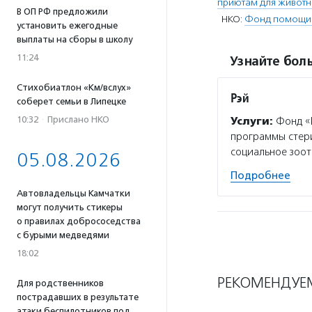
приютам для живот
В ОП РФ предложили
НКО:
Фонд помощи 
установить ежегодные
выплаты на сборы в школу
11:24
Узнайте боль
Стихобиатлон «Км/вслух»
Рэй
соберет семьи в Липецке
10:32
·
Прислано НКО
Услуги:
Фонд «Р
программы стери
социальное зоот
05.08.2026
Подробнее
Автовладельцы Камчатки
могут получить стикеры
о правилах добрососедства
с бурыми медведями
18:02
РЕКОМЕНДУЕ
Для родственников
пострадавших в результате
атаки беспилотников под