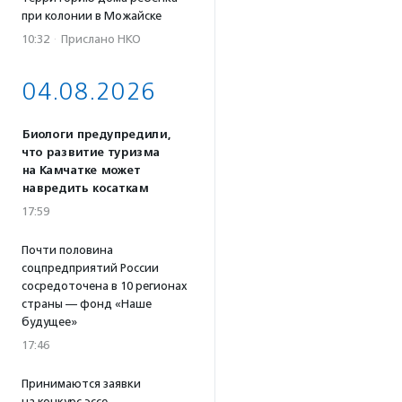
при колонии в Можайске
10:32
·
Прислано НКО
04.08.2026
Биологи предупредили,
что развитие туризма
на Камчатке может
навредить косаткам
17:59
Почти половина
соцпредприятий России
сосредоточена в 10 регионах
страны — фонд «Наше
будущее»
17:46
Принимаются заявки
на конкурс эссе