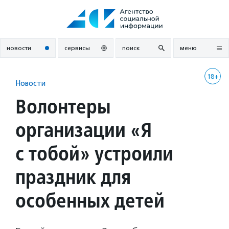
Перейти
к
содержанию
новости
сервисы
поиск
меню
18+
Новости
Волонтеры
организации «Я
с тобой» устроили
праздник для
особенных детей