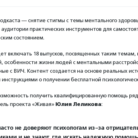
одкаста — снятие стигмы с темы ментального здоровь
 аудитории практических инструментов для самосто
ским состоянием.
ет включать 18 выпусков, посвященных таким темам, 
й, особенности жизни людей с ментальными расстрой
ные с ВИЧ. Контент создается на основе реальных ист
 инструкциями о получении бесплатной психологичес
 возможность получить квалифицированную помощь ряд
тель проекта «Живая»
Юлия Леликова
:
асто не доверяют психологам из-за отрицатель
ками и не знают, где искать надежную помощь