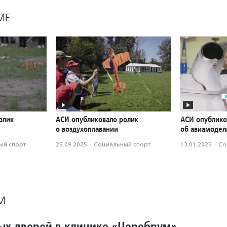
МЕ
олик
АСИ опубликовало ролик
АСИ опублико
о воздухоплавании
об авиамодел
ый спорт
25.09.2025
·
Социальный спорт
13.01.2025
·
Со
М
ых дверей в клинике «Церебрум»