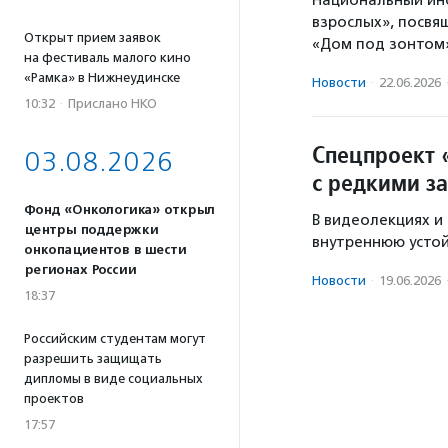
Национальный инс
взрослых», посвя
Открыт прием заявок
«Дом под зонтом»
на фестиваль малого кино
«Рамка» в Нижнеудинске
Новости
·
22.06.2026
10:32
·
Прислано НКО
Спецпроект 
03.08.2026
с редкими з
Фонд «Онкологика» открыл
В видеолекциях и
центры поддержки
внутреннюю устой
онкопациентов в шести
регионах России
Новости
·
19.06.2026
18:37
Российским студентам могут
разрешить защищать
дипломы в виде социальных
проектов
17:57