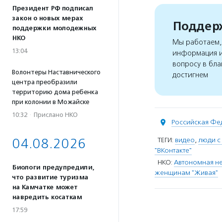
Президент РФ подписал
закон о новых мерах
Поддерж
поддержки молодежных
НКО
Мы работаем, 
13:04
информация и
вопросу в бла
Волонтеры Наставнического
достигнем
центра преобразили
территорию дома ребенка
при колонии в Можайске
10:32
·
Прислано НКО
Российская Фе
04.08.2026
ТЕГИ:
видео
,
люди с
"ВКонтакте"
НКО:
Автономная н
Биологи предупредили,
женщинам "Живая"
что развитие туризма
на Камчатке может
навредить косаткам
17:59