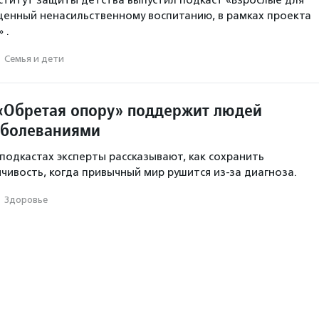
титут защиты детства выпустил подкаст «Взрослые для
щенный ненасильственному воспитанию, в рамках проекта
 .
·
Семья и дети
«Обретая опору» поддержит людей
аболеваниями
 подкастах эксперты рассказывают, как сохранить
чивость, когда привычный мир рушится из-за диагноза.
·
Здоровье