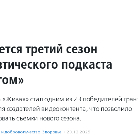
ется третий сезон
втического подкаста
том»
а «Живая» стал одним из 23 победителей гран
ля создателей видеоконтента, что позволило
вать съемки нового сезона.
ь и доброволь­чест­во
,
Здоровье
·
23.12.2025