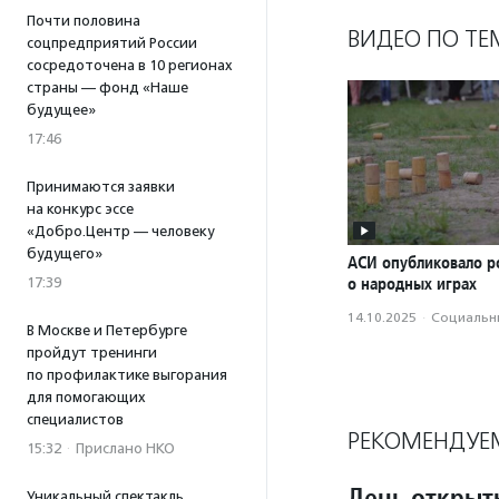
Почти половина
ВИДЕО ПО ТЕ
соцпредприятий России
сосредоточена в 10 регионах
страны — фонд «Наше
будущее»
17:46
Принимаются заявки
на конкурс эссе
«Добро.Центр — человеку
будущего»
АСИ опубликовало р
о народных играх
17:39
14.10.2025
·
Социальн
В Москве и Петербурге
пройдут тренинги
по профилактике выгорания
для помогающих
специалистов
РЕКОМЕНДУЕ
15:32
·
Прислано НКО
День открыт
Уникальный спектакль