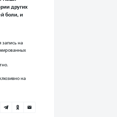
ории других
ей боли, и
 запись на
омированных
тно.
склюзивно на