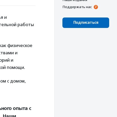
Поддержать нас
я и
Подписаться
ятельной работы
как физическое
ствами и
орий и
кой помощи.
ом с домом,
ного опыта с
. Наши