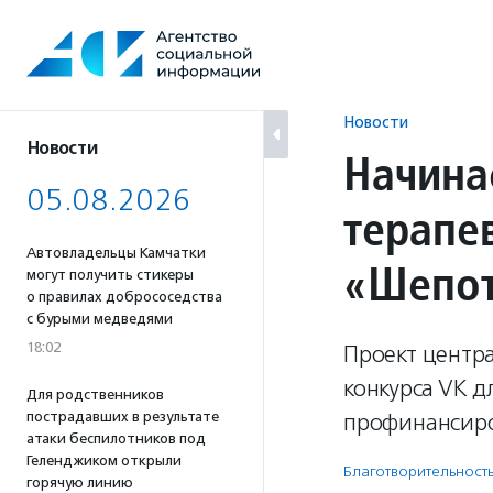
Перейти
к
содержанию
Новости
Новости
Начина
05.08.2026
терапе
Автовладельцы Камчатки
«Шепо
могут получить стикеры
о правилах добрососедства
с бурыми медведями
18:02
Проект центр
конкурса VK д
Для родственников
пострадавших в результате
профинансиро
атаки беспилотников под
Геленджиком открыли
Благотвори­тель­ност
горячую линию