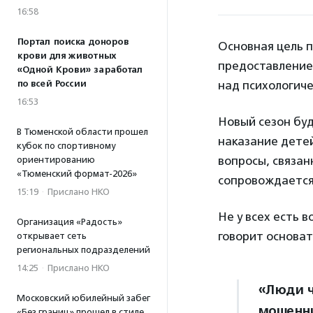
16:58
Портал поиска доноров
Основная цель п
крови для животных
предоставление
«Одной Крови» заработал
по всей России
над психологиче
16:53
Новый сезон буд
В Тюменской области прошел
наказание дете
кубок по спортивному
вопросы, связан
ориентированию
«Тюменский формат-2026»
сопровождается
15:19
·
Прислано НКО
Не у всех есть
Организация «Радость»
говорит основа
открывает сеть
региональных подразделений
14:25
·
Прислано НКО
«Люди ч
Московский юбилейный забег
мошенни
«Без границ» прошел в стиле