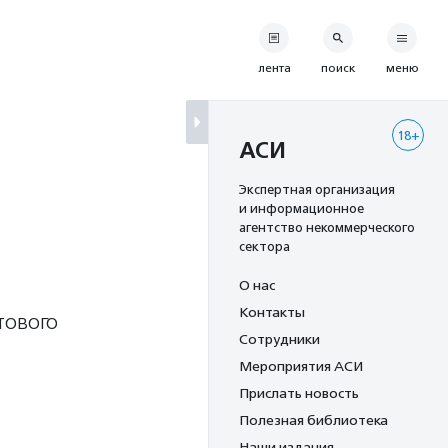
лента
поиск
меню
18+
АСИ
Экспертная организация
и информационное
агентство некоммерческого
сектора
О нас
Контакты
тового
Сотрудники
Мероприятия АСИ
Прислать новость
Полезная библиотека
Наши издания