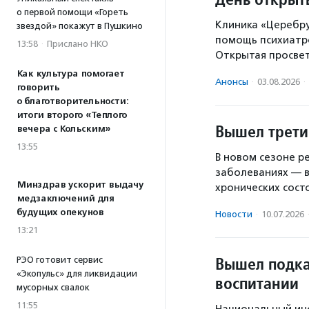
о первой помощи «Гореть
Клиника «Церебру
звездой» покажут в Пушкино
помощь психиатро
13:58
·
Прислано НКО
Открытая просве
Как культура помогает
Анонсы
·
03.08.2026
·
говорить
о благотворительности:
итоги второго «Теплого
Вышел третий
вечера с Кольским»
13:55
В новом сезоне р
заболеваниях — в
Минздрав ускорит выдачу
хронических сост
медзаключений для
будущих опекунов
Новости
·
10.07.2026
13:21
Вышел подка
РЭО готовит сервис
«Экопульс» для ликвидации
воспитании
мусорных свалок
11:55