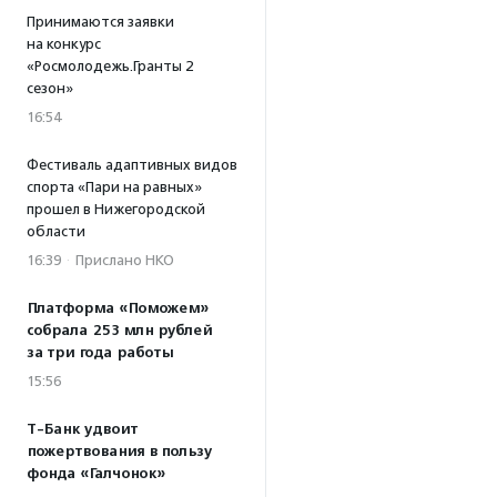
Принимаются заявки
на конкурс
«Росмолодежь.Гранты 2
сезон»
16:54
Фестиваль адаптивных видов
спорта «Пари на равных»
прошел в Нижегородской
области
16:39
·
Прислано НКО
Платформа «Поможем»
собрала 253 млн рублей
за три года работы
15:56
Т-Банк удвоит
пожертвования в пользу
фонда «Галчонок»