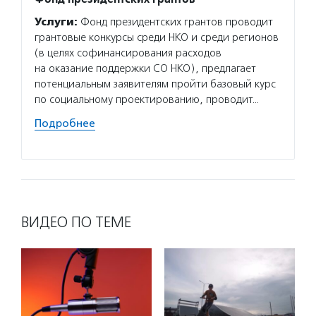
Услуги:
Фонд президентских грантов проводит
Услуг
грантовые конкурсы среди НКО и среди регионов
подрос
(в целях софинансирования расходов
группы
на оказание поддержки СО НКО), предлагает
семейн
потенциальным заявителям пройти базовый курс
психол
по социальному проектированию, проводит…
госуда
коллед
Подробнее
Подро
ВИДЕО ПО ТЕМЕ