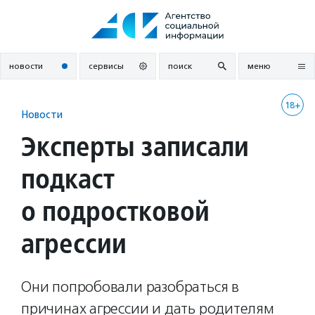
Перейти
к
содержанию
новости
сервисы
поиск
меню
18+
Новости
Эксперты записали
подкаст
о подростковой
агрессии
Они попробовали разобраться в
причинах агрессии и дать родителям