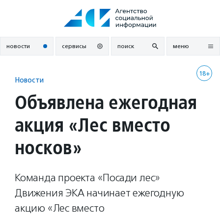
Перейти
к
содержанию
новости
сервисы
поиск
меню
18+
Новости
Объявлена ежегодная
акция «Лес вместо
носков»
Команда проекта «Посади лес»
Движения ЭКА начинает ежегодную
акцию «Лес вместо