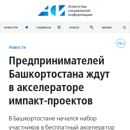
Перейти
к
содержанию
новости
сервисы
поиск
меню
18+
Новости
Предпринимателей
Башкортостана ждут
в акселераторе
импакт-проектов
В Башкортостане начался набор
участников в бесплатный акселератор