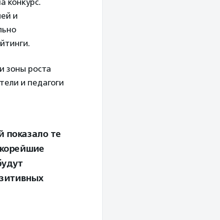
а конкурс.
ей и
льно
йтинги.
и зоны роста
тели и педагоги
й показало те
скорейшие
будут
озитивных