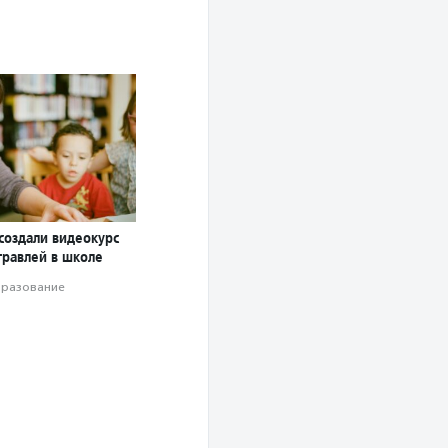
создали видеокурс
травлей в школе
разование