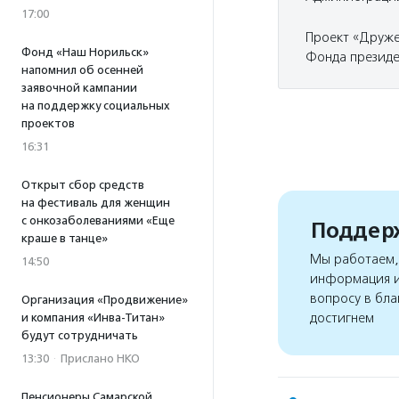
17:00
Проект «Друже
Фонд «Наш Норильск»
Фонда президе
напомнил об осенней
заявочной кампании
на поддержку социальных
проектов
16:31
Открыт сбор средств
на фестиваль для женщин
с онкозаболеваниями «Еще
Поддерж
краше в танце»
Мы работаем, 
14:50
информация и
вопросу в бла
Организация «Продвижение»
достигнем
и компания «Инва-Титан»
будут сотрудничать
13:30
·
Прислано НКО
Пенсионеры Самарской