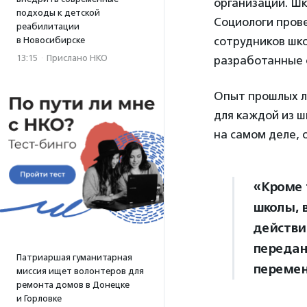
организаций. Шк
подходы к детской
Социологи пров
реабилитации
сотрудников шко
в Новосибирске
13:15
·
Прислано НКО
разработанные 
Опыт прошлых ле
для каждой из ш
на самом деле,
«Кроме 
школы, 
действи
передан
Патриаршая гуманитарная
перемен
миссия ищет волонтеров для
ремонта домов в Донецке
и Горловке