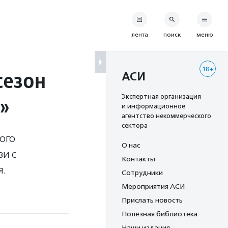
лента
поиск
меню
18+
сезон
АСИ
»
Экспертная организация
и информационное
агентство некоммерческого
сектора
ого
О нас
зи с
Контакты
я.
Сотрудники
Мероприятия АСИ
Прислать новость
Полезная библиотека
Наши издания