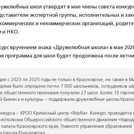
ужелюбных школ утвердят в мае члены совета конкурс
дставители экспертной группы, исполнительных и за
 коммерческих и некоммерческих организаций, родит
 и НКО.
урс вручением знака «Дружелюбная школа» в мае 2026
я программа для школ будет продолжена после летних
ил с 2023 по 2025 годы не только в Красноярске, но также в М
о время было опрошено почти 7 000 школьников, сотрудников шк
ак общественного признания получили 27 школ. Более 15 партн
й бизнеса и культуры — поддержали дружелюбные школы Красн
онкурса – КРОО Кризисный центр «Верба». Конкурс проводится
 исполкома Общероссийского общественного движения «Народ
палаты Красноярского края, Главного управления образования
 города Красноярска.