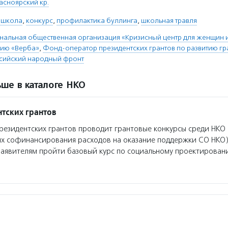
асноярский кр.
 школа
,
конкурс
,
профилактика буллинга
,
школьная травля
нальная общественная организация «Кризисный центр для женщин и
лию «Верба»
,
Фонд-оператор президентских грантов по развитию г
ийский народный фронт
ше в каталоге НКО
тских грантов
езидентских грантов проводит грантовые конкурсы среди НКО 
ях софинансирования расходов на оказание поддержки СО НКО)
заявителям пройти базовый курс по социальному проектирован