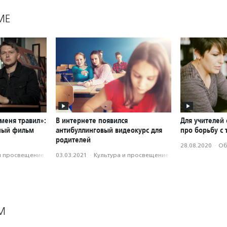
МЕ
 меня травил»:
В интернете появился
Для учителей 
ный фильм
антибуллинговый видеокурс для
про борьбу с 
родителей
28.08.2020
·
Об
и просвещение
03.03.2021
·
Культура и просвещение
М