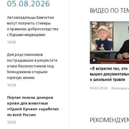
05.08.2026
ВИДЕО ПО ТЕ
Автовладельцы Камчатки
могут получить стикеры
о правилах добрососедства
с бурыми медведями
18:02
Для родственников
пострадавших в результате
атаки беспилотников под
«Я встретил тех, кто
Геленджиком открыли
вышел документаль
горячую линию
о школьной травле
16:58
04.02.2022
·
Культура 
Портал поиска доноров
крови для животных
«Одной Крови» заработал
по всей России
РЕКОМЕНДУЕ
16:53