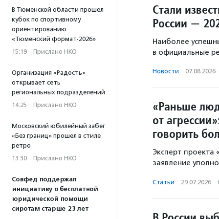
Стали извес
В Тюменской области прошел
кубок по спортивному
России — 20
ориентированию
«Тюменский формат-2026»
Наиболее успешн
15:19
·
Прислано НКО
в официальные р
Новости
·
07.08.2026
Организация «Радость»
открывает сеть
региональных подразделений
«Раньше люд
14:25
·
Прислано НКО
от агрессии»
Московский юбилейный забег
говорить бо
«Без границ» прошел в стиле
ретро
Эксперт проекта
13:30
·
Прислано НКО
заявление уполно
Совфед поддержал
Статьи
·
29.07.2026
·
инициативу о бесплатной
юридической помощи
сиротам старше 23 лет
В России вы