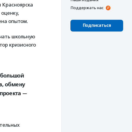
 Красноярска
Поддержать нас
 оценку,
ена опытом.
Подписаться
ечать школьную
тор кризисного
 большой
в, обмену
проекта —
ательных