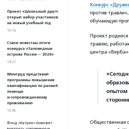
Конкурс «Друже
Проект «Школьный друг»
против травли»
открыл набор участников
обучающую прог
на новый учебный год
15:16
Проект родился
Стали известны итоги
травлю, работаю
конкурса «Заповедные
центра «Верба
острова России — 2026»
14:21
«Сегодн
Минтруд представил
программы повышения
образов
квалификации по ранней
опытом 
помощи
и сопровождаемому
сторонни
проживанию
13:45
Общественная оц
Фонд «Катрен» поможет
внедрить современные