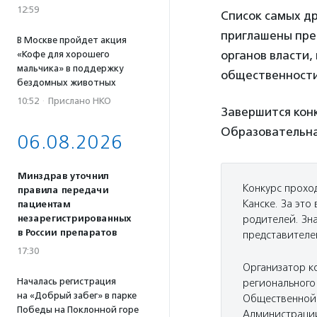
12:59
Список самых др
приглашены пре
В Москве пройдет акция
органов власти,
«Кофе для хорошего
мальчика» в поддержку
общественности
бездомных животных
10:52
·
Прислано НКО
Завершится конк
Образовательна
06.08.2026
Минздрав уточнил
Конкурс проход
правила передачи
Канске. За эт
пациентам
незарегистрированных
родителей. Зн
в России препаратов
представителе
17:30
Организатор к
Началась регистрация
регионального
на «Добрый забег» в парке
Общественной 
Победы на Поклонной горе
Администрации