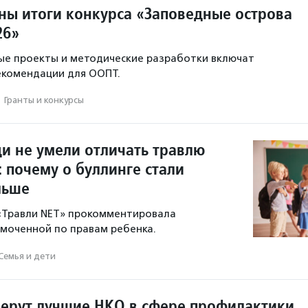
тны итоги конкурса «Заповедные острова
26»
ые проекты и методические разработки включат
екомендации для ООПТ.
·
Гранты и конкурсы
и не умели отличать травлю
: почему о буллинге стали
льше
 «Травли NET» прокомментировала
моченной по правам ребенка.
Семья и дети
берут лучшие НКО в сфере профилактики