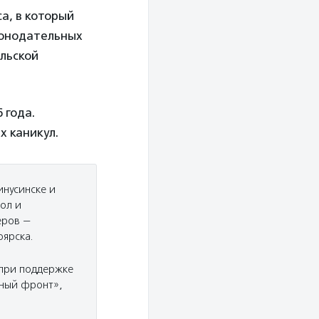
а, в который
конодательных
ельской
 года.
 каникул.
инусинске и
ол и
еров —
оярска.
 при поддержке
ный фронт»,