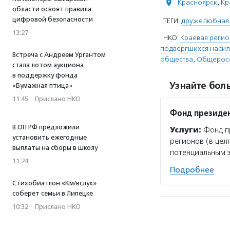
Красноярск
,
Кр
области освоят правила
цифровой безопасности
ТЕГИ:
дружелюбная
13:27
НКО:
Краевая регио
подвергшихся наси
Встреча с Андреем Ургантом
общества
,
Общеросс
стала лотом аукциона
в поддержку фонда
Узнайте боль
«Бумажная птица»
11:45
·
Прислано НКО
Фонд президен
В ОП РФ предложили
Услуги:
Фонд пр
установить ежегодные
регионов (в цел
выплаты на сборы в школу
потенциальным 
11:24
Подробнее
Стихобиатлон «Км/вслух»
соберет семьи в Липецке
10:32
·
Прислано НКО