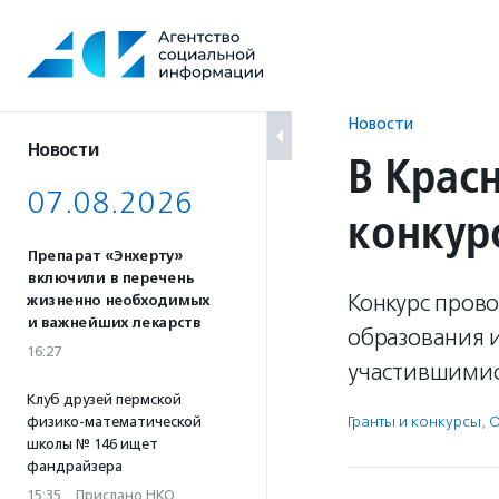
Перейти
к
содержанию
Новости
Новости
В Крас
07.08.2026
конкур
Препарат «Энхерту»
включили в перечень
Конкурс пров
жизненно необходимых
и важнейших лекарств
образования и
16:27
участившимися
Клуб друзей пермской
Гранты и конкурсы
,
О
физико-математической
школы № 146 ищет
фандрайзера
15:35
·
Прислано НКО