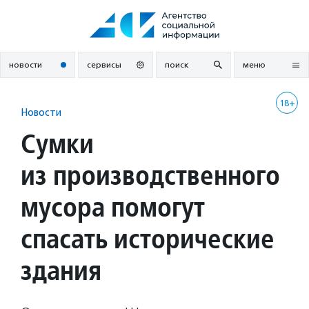
Перейти
к
содержанию
новости
сервисы
поиск
меню
18+
Новости
Сумки
из производственного
мусора помогут
спасать исторические
здания