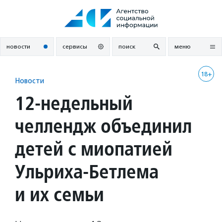
Перейти
к
содержанию
новости
сервисы
поиск
меню
18+
Новости
12-недельный
челлендж объединил
детей с миопатией
Ульриха-Бетлема
и их семьи