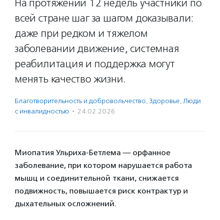
На протяжении 12 недель участники по
всей стране шаг за шагом доказывали:
даже при редком и тяжелом
заболевании движение, системная
реабилитация и поддержка могут
менять качество жизни.
Благотвори­тель­ность и доброволь­чест­во
,
Здоровье
,
Люди
с инвалидностью
·
24.02.2026
Миопатия Ульриха-Бетлема — орфанное
заболевание, при котором нарушается работа
мышц и соединительной ткани, снижается
подвижность, повышается риск контрактур и
дыхательных осложнений.