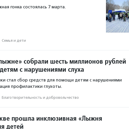
ная гонка состоялась 7 марта.
·
Семья и дети
лыжне» собрали шесть миллионов рублей
детям с нарушениями слуха
нки стал сбор средств для помощи детям с нарушениями
зация профилактики глухоты.
·
Благотвори­тель­ность и доброволь­чест­во
кве прошла инклюзивная «Лыжня
ля детей