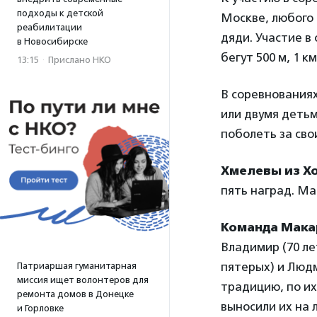
подходы к детской
Москве, любого 
реабилитации
дяди. Участие в
в Новосибирске
бегут 500 м, 1 к
13:15
·
Прислано НКО
В соревнованиях
или двумя деть
поболеть за св
Хмелевы из Х
пять наград. Ма
Команда Мака
Владимир (70 ле
пятерых) и Людм
Патриаршая гуманитарная
миссия ищет волонтеров для
традицию, по их
ремонта домов в Донецке
выносили их на 
и Горловке