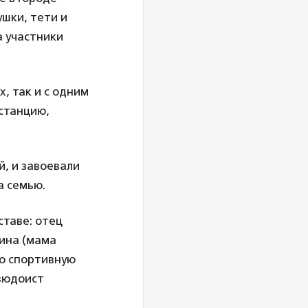
ушки, тети и
а участники
, так и с одним
станцию,
й, и завоевали
а семью.
ставе: отец
Нина (мама
ую спортивную
дзюдоист