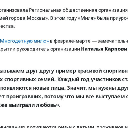
рганизовала Региональная общественная организаци
ей города Москвы». В этом году «Миля» была приуро
ества.
«Многодетную милю»
в феврале-марте — замечательн
крытии руководитель организации
Наталья Карпови
азываем друг другу пример красивой спортивн
х спортивных семей. Каждый год участников ст
 появляются новые лица. Значит, мы нужны друг 
ет проигравших, потому что мы все выступаем 
уже выиграли любовь».
евнованиях допускаются семьи с детьми, проживающи