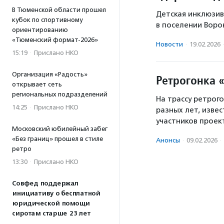
В Тюменской области прошел
Детская инклюзив
кубок по спортивному
в поселении Воро
ориентированию
«Тюменский формат-2026»
Новости
·
19.02.2026
15:19
·
Прислано НКО
Организация «Радость»
Ретрогонка «
открывает сеть
региональных подразделений
На трассу ретрог
14:25
·
Прислано НКО
разных лет, изве
участников проек
Московский юбилейный забег
«Без границ» прошел в стиле
Анонсы
·
09.02.2026
·
ретро
13:30
·
Прислано НКО
Совфед поддержал
инициативу о бесплатной
юридической помощи
сиротам старше 23 лет