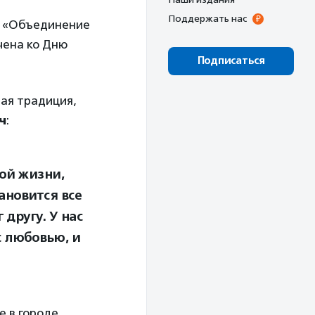
Поддержать нас
я «Объединение
чена ко Дню
Подписаться
ая традиция,
ч
:
ой жизни,
ановится все
другу. У нас
с любовью, и
е в городе