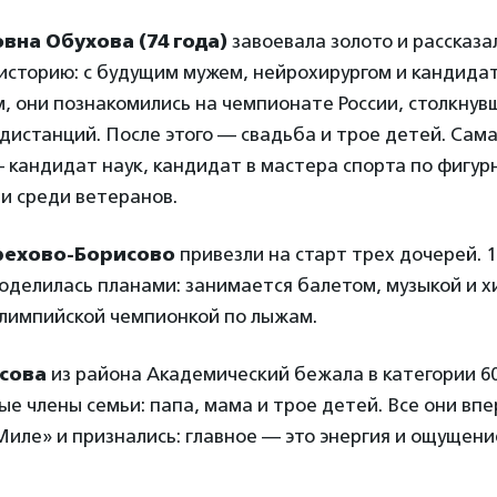
вна Обухова (74 года)
завоевала золото и рассказа
историю: с будущим мужем, нейрохирургом и кандида
, они познакомились на чемпионате России, столкнувш
дистанций. После этого — свадьба и трое детей. Сама
кандидат наук, кандидат в мастера спорта по фигур
и среди ветеранов.
рехово-Борисово
привезли на старт трех дочерей. 
поделилась планами: занимается балетом, музыкой и х
олимпийской чемпионкой по лыжам.
усова
из района Академический бежала в категории 60
е члены семьи: папа, мама и трое детей. Все они вп
Миле» и признались: главное — это энергия и ощущени