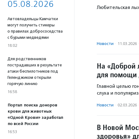
05.08.2026
Любительская лыж
Автовладельцы Камчатки
могут получить стикеры
о правилах добрососедства
с бурыми медведями
Новости
·
11.03.2026
18:02
Для родственников
На «Доброй 
пострадавших в результате
атаки беспилотников под
для помощи 
Геленджиком открыли
горячую линию
Главной целью го
16:58
слуха и популяри
Портал поиска доноров
Новости
·
02.03.2026
крови для животных
«Одной Крови» заработал
по всей России
В Новой Мос
16:53
здоровья» д