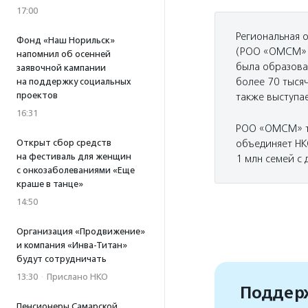
17:00
Региональная 
Фонд «Наш Норильск»
(РОО «ОМСМ») 
напомнил об осенней
была образован
заявочной кампании
более 70 тыся
на поддержку социальных
проектов
также выступае
16:31
РОО «ОМСМ» та
Открыт сбор средств
объединяет НК
на фестиваль для женщин
1 млн семей с 
с онкозаболеваниями «Еще
краше в танце»
14:50
Организация «Продвижение»
и компания «Инва-Титан»
будут сотрудничать
13:30
·
Прислано НКО
Поддерж
Пенсионеры Самарской