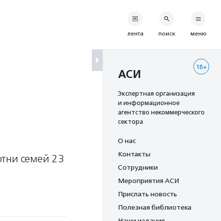
лента
поиск
меню
18+
АСИ
Экспертная организация
и информационное
агентство некоммерческого
сектора
О нас
Контакты
отни семей 23
Сотрудники
Мероприятия АСИ
Прислать новость
Полезная библиотека
Наши издания