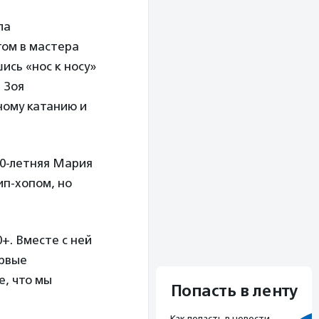
ла
том в мастера
ись «нос к носу»
 Зоя
ному катанию и
10-летняя Мария
ип-хопом, но
+. Вместе с ней
ервые
е, что мы
Попасть в ленту
Как попасть в новости