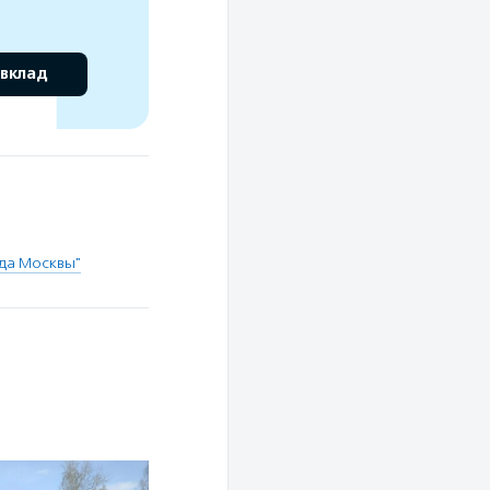
 вклад
да Москвы"