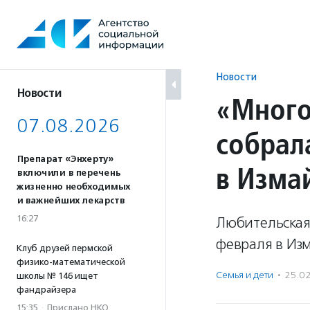
Перейти
к
содержанию
Новости
Новости
«Много
07.08.2026
собрал
Препарат «Энхерту»
в Изма
включили в перечень
жизненно необходимых
и важнейших лекарств
16:27
Любительская
февраля в Изм
Клуб друзей пермской
физико-математической
Семья и дети
·
25.0
школы № 146 ищет
фандрайзера
15:35
·
Прислано НКО