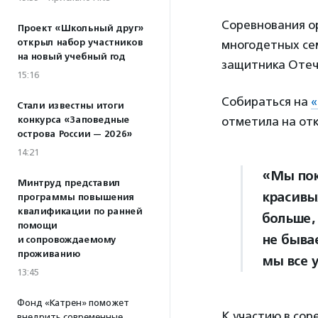
Соревнования о
Проект «Школьный друг»
открыл набор участников
многодетных сем
на новый учебный год
защитника Отеч
15:16
Собираться на
Стали известны итоги
конкурса «Заповедные
отметила на от
острова России — 2026»
14:21
«Мы пок
Минтруд представил
красивы
программы повышения
квалификации по ранней
больше,
помощи
не быва
и сопровождаемому
проживанию
мы все 
13:45
Фонд «Катрен» поможет
К участию в сор
внедрить современные