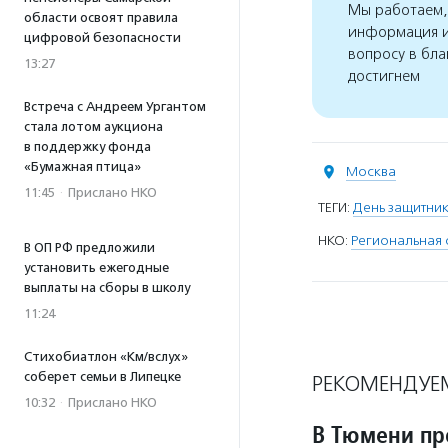
Мы работаем, 
области освоят правила
информация и
цифровой безопасности
вопросу в бла
13:27
достигнем
Встреча с Андреем Ургантом
стала лотом аукциона
в поддержку фонда
«Бумажная птица»
Москва
11:45
·
Прислано НКО
ТЕГИ:
День защитник
НКО:
Региональная 
В ОП РФ предложили
установить ежегодные
выплаты на сборы в школу
11:24
Стихобиатлон «Км/вслух»
соберет семьи в Липецке
РЕКОМЕНДУЕ
10:32
·
Прислано НКО
В Тюмени пр