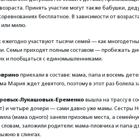
возраста. Принять участие могут также бабушки, дед
 соревнованиях бесплатное. В зависимости от возраст
м или милю.
 ежегодно участвуют тысячи семей — как многодетных
ми. Семьи приходят полным составом — пробежать ди
оих и пообщаться с единомышленниками.
оврино
приехали в составе: мама, папа и восемь дете
ма Мария ждет девятого, поэтому в этот раз болела з
ровых-Лукашовых-Еременко
вышла на трассу в со
т) и четыре дочери — сами давно уже мамы. Сестры 
ила (мама одного) заняли призовые места, а семейн
 словам, заложили родители: мама-пловчиха и папа-
лыжню в слингах.