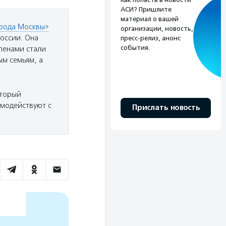
АСИ? Пришлите
материал о вашей
орода Москвы»
организации, новость,
оссии. Она
пресс-релиз, анонс
события.
членами стали
ым семьям, а
оторый
имодействуют с
Прислать новость