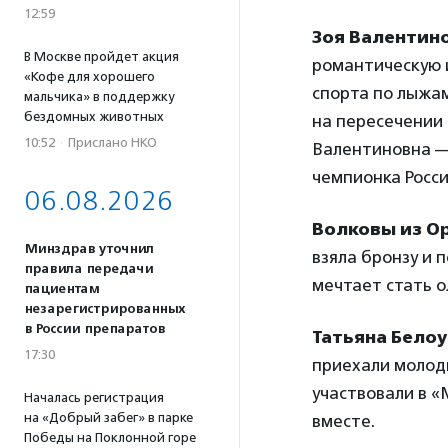
12:59
Зоя Валентино
В Москве пройдет акция
романтическую 
«Кофе для хорошего
спорта по лыжам
мальчика» в поддержку
бездомных животных
на пересечении 
10:52
·
Прислано НКО
Валентиновна — 
чемпионка Росси
06.08.2026
Волковы из О
Минздрав уточнил
взяла бронзу и 
правила передачи
мечтает стать 
пациентам
незарегистрированных
в России препаратов
Татьяна Бело
17:30
приехали молоды
участвовали в «
Началась регистрация
на «Добрый забег» в парке
вместе.
Победы на Поклонной горе