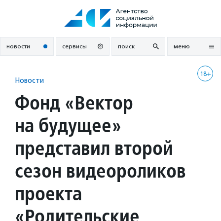
Перейти
к
содержанию
новости
сервисы
поиск
меню
18+
Новости
Фонд «Вектор
на будущее»
представил второй
сезон видеороликов
проекта
«Родительские