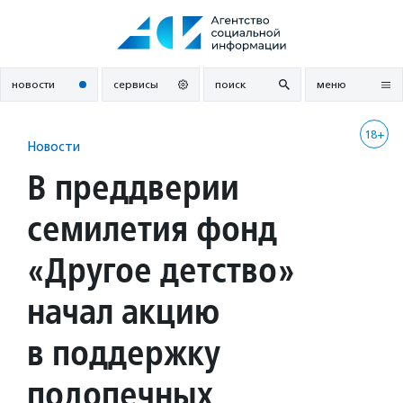
Перейти
к
содержанию
новости
сервисы
поиск
меню
18+
Новости
В преддверии
семилетия фонд
«Другое детство»
начал акцию
в поддержку
подопечных