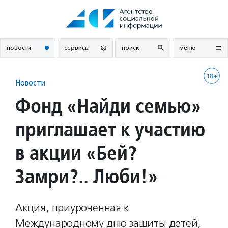
Перейти
к
содержанию
новости
сервисы
поиск
меню
18+
Новости
Фонд «Найди семью»
приглашает к участию
в акции «Бей?
Замри?.. Люби!»
Акция, приуроченная к
Международному дню защиты детей,