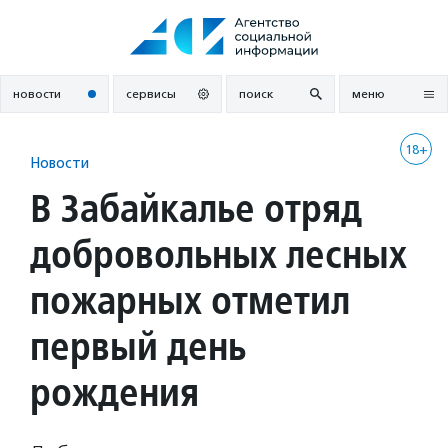
Перейти
к
содержанию
новости
сервисы
поиск
меню
18+
Новости
В Забайкалье отряд
добровольных лесных
пожарных отметил
первый день
рождения