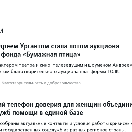
М
ндреем Ургантом стала лотом аукциона
 фонда «Бумажная птица»
 актером театра и кино, телеведущим и шоуменом Андрее
отом благотворительного аукциона платформы ТОЛК.
·
Благотвори­тель­ность и доброволь­чест­во
ий телефон доверия для женщин объедин
лужб помощи в единой базе
 собраны актуальные контакты и условия работы кризисны
и государственных соцслужб из разных регионов страны.