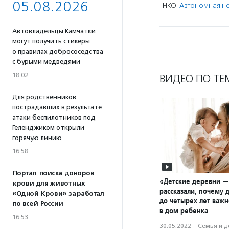
05.08.2026
НКО:
Автономная не
Автовладельцы Камчатки
могут получить стикеры
о правилах добрососедства
с бурыми медведями
18:02
ВИДЕО ПО ТЕ
Для родственников
пострадавших в результате
атаки беспилотников под
Геленджиком открыли
горячую линию
16:58
Портал поиска доноров
«Детские деревни 
крови для животных
рассказали, почему 
«Одной Крови» заработал
до четырех лет важн
по всей России
в дом ребенка
16:53
30.05.2022
·
Семья и д