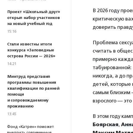
В 2026 году про
Проект «Школьный друг»
открыл набор участников
критическую важ
на новый учебный год
доверить правд
15:16
Проблема сексуа
Стали известны итоги
конкурса «Заповедные
считать в обще
острова России — 2026»
примерно каждая
14:21
табуированной:
никогда, а до п
Минтруд представил
программы повышения
детей, которые 
квалификации по ранней
самым близким 
помощи
взрослого — это
и сопровождаемому
проживанию
13:45
В этом году ка
Боярская
,
Анн
Фонд «Катрен» поможет
Максим Матв
внедрить современные