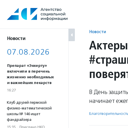
Перейти
к
содержанию
Новости
Новости
Актеры
07.08.2026
#страш
Препарат «Энхерту»
поверя
включили в перечень
жизненно необходимых
и важнейших лекарств
16:27
В День защит
начинает еже
Клуб друзей пермской
физико-математической
Благотвори­тель­ност
школы № 146 ищет
фандрайзера
15:35
·
Прислано НКО