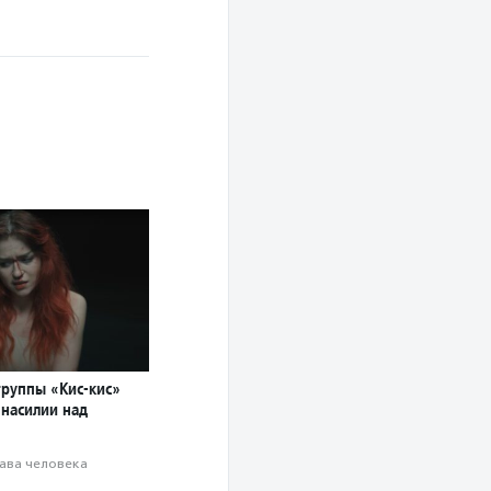
группы «Кис-кис»
 насилии над
ава человека