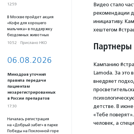
Видео стало ча
12:59
рекомендации д
В Москве пройдет акция
инициативу. Кам
«Кофе для хорошего
мальчика» в поддержку
хештегом #стра
бездомных животных
10:52
·
Прислано НКО
Партнеры
06.08.2026
Кампанию #стра
Lamoda. За это 
Минздрав уточнил
правила передачи
внедряет подхо
пациентам
просветительск
незарегистрированных
психологическу
в России препаратов
детстве. В июн
17:30
«Тебе поверят».
Началась регистрация
человек, а спец
на «Добрый забег» в парке
Победы на Поклонной горе