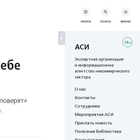
лента
поиск
меню
18+
АСИ
Тебе
Экспертная организация
и информационное
агентство некоммерческого
сектора
О нас
Контакты
 поверят»
Сотрудники
.
Мероприятия АСИ
Прислать новость
Полезная библиотека
Наши издания