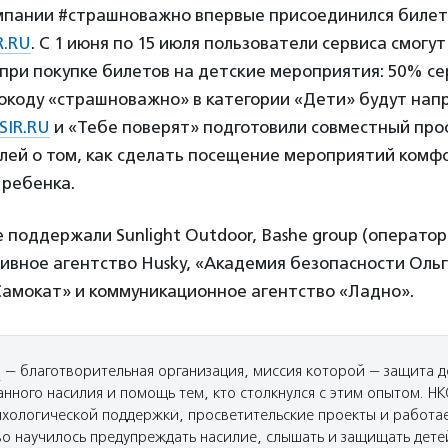
кампании #страшноважно впервые присоединился биле
R.RU
. С 1 июня по 15 июля пользователи сервиса смог
при покупке билетов на детские мероприятия: 50% се
окоду «страшноважно» в категории «Дети» будут нап
SIR.RU
и «Тебе поверят» подготовили совместный про
елей о том, как сделать посещение мероприятий комф
 ребенка.
поддержали Sunlight Outdoor, Bashe group (операто
ивное агентство Husky, «Академия безопасности Ольг
Самокат» и коммуникационное агентство «Ладно».
»
— благотворительная организация, миссия которой — защита д
нного насилия и помощь тем, кто столкнулся с этим опытом. Н
хологической поддержки, просветительские проекты и работае
о научилось предупреждать насилие, слышать и защищать дете