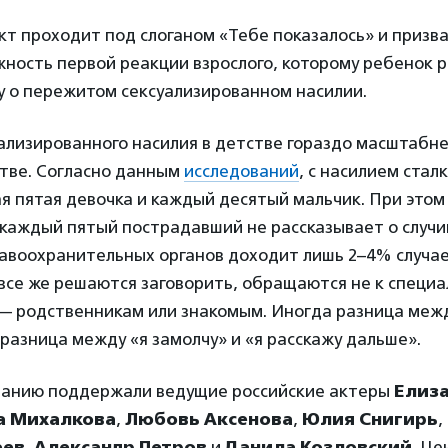
ект проходит под слоганом «Тебе показалось» и призв
ность первой реакции взрослого, которому ребенок 
у о пережитом сексуализированном насилии.
лизированного насилия в детстве гораздо масштабне
стве. Согласно данным
исследований
, с насилием стал
 пятая девочка и каждый десятый мальчик. При этом
 каждый пятый пострадавший не рассказывает о случи
равоохранительных органов доходит лишь 2–4% случа
все же решаются заговорить, обращаются не к специал
— родственникам или знакомым. Иногда разница меж
 разница между «я замолчу» и «я расскажу дальше».
мпанию поддержали ведущие российские актеры
Елиз
а Михалкова
,
Любовь Аксенова
,
Юлия Снигирь
,
еев
,
Александр Петров
и
Данила Козловский
. Ц