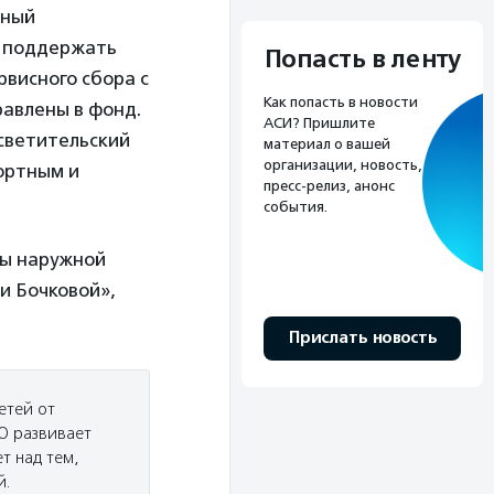
тный
ут поддержать
Попасть в ленту
рвисного сбора с
Как попасть в новости
равлены в фонд.
АСИ? Пришлите
светительский
материал о вашей
организации, новость,
ортным и
пресс-релиз, анонс
события.
ры наружной
и Бочковой»,
Прислать новость
етей от
КО развивает
т над тем,
й.