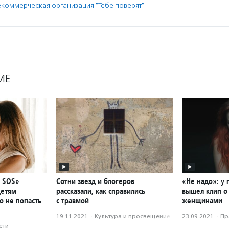
коммерческая организация "Тебе поверят"
МЕ
— SOS»
Сотни звезд и блогеров
«Не надо»: у 
детям
рассказали, как справились
вышел клип о
о не попасть
с травмой
женщинами
19.11.2021
·
Культура и просвещение
23.09.2021
·
Пр
ети