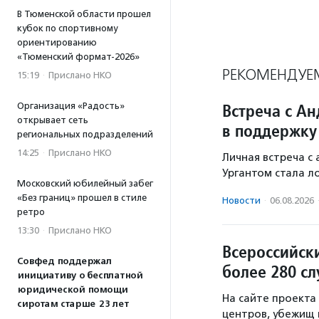
В Тюменской области прошел
кубок по спортивному
ориентированию
«Тюменский формат-2026»
РЕКОМЕНДУЕ
15:19
·
Прислано НКО
Встреча с А
Организация «Радость»
открывает сеть
в поддержку
региональных подразделений
14:25
·
Прислано НКО
Личная встреча с
Ургантом стала л
Московский юбилейный забег
«Без границ» прошел в стиле
Новости
·
06.08.2026
ретро
13:30
·
Прислано НКО
Всероссийск
Совфед поддержал
более 280 с
инициативу о бесплатной
юридической помощи
На сайте проекта
сиротам старше 23 лет
центров, убежищ 