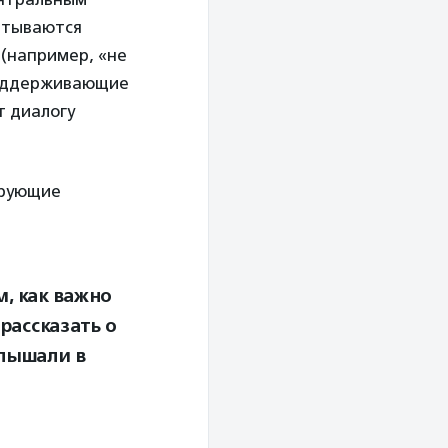
читываются
 (например, «не
поддерживающие
т диалогу
ирующие
м, как важно
рассказать о
слышали в