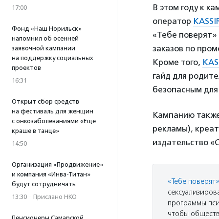
В этом году к 
17:00
оператор
KASSI
Фонд «Наш Норильск»
«Тебе поверят» 
напомнил об осенней
заказов по пром
заявочной кампании
на поддержку социальных
Кроме того,
KAS
проектов
гайд для родит
16:31
безопасным для
Открыт сбор средств
на фестиваль для женщин
Кампанию также 
с онкозаболеваниями «Еще
рекламы), креат
краше в танце»
издательство «
14:50
Организация «Продвижение»
и компания «Инва-Титан»
«Тебе поверят
будут сотрудничать
сексуализирова
13:30
·
Прислано НКО
программы пси
чтобы обществ
Пенсионеры Самарской