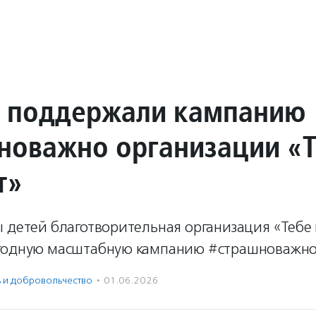
 поддержали кампанию
новажно организации «
т»
ы детей благотворительная организация «Тебе
годную масштабную кампанию #страшноважно
ь и доброволь­чест­во
·
01.06.2026