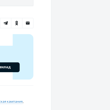
 вклад
кая кампания
,