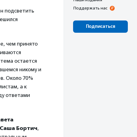
Поддержать нас
ан подсветить
решился
Подписаться
е, чем принято
киваются
 тема остается
вшемся никому и
ев. Около 70%
истам, а к
ду ответами
авета
Саша Бортич
,
ентральным