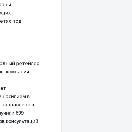
браны
ющих
сетях под
одный ретейлер
ив: компания
ает
м насилием в
 направлено в
учили 699
ов консультаций.