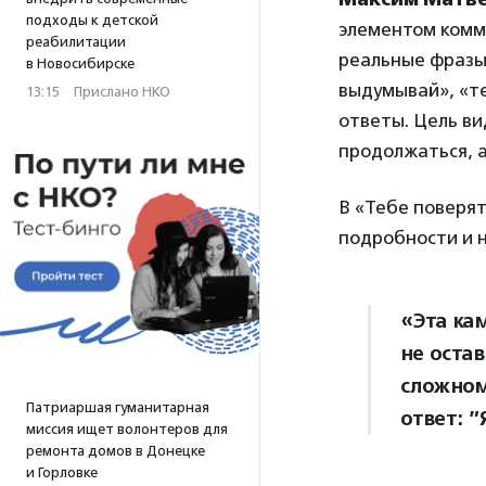
подходы к детской
элементом комму
реабилитации
реальные фразы-
в Новосибирске
выдумывай», «т
13:15
·
Прислано НКО
ответы. Цель ви
продолжаться, а
В «Тебе поверя
подробности и н
«Эта кам
не остав
сложном
Патриаршая гуманитарная
ответ: ”
миссия ищет волонтеров для
ремонта домов в Донецке
и Горловке