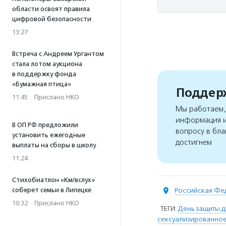
области освоят правила
цифровой безопасности
13:27
Встреча с Андреем Ургантом
стала лотом аукциона
в поддержку фонда
«Бумажная птица»
Поддерж
11:45
·
Прислано НКО
Мы работаем, 
информация и
В ОП РФ предложили
вопросу в бла
установить ежегодные
достигнем
выплаты на сборы в школу
11:24
Стихобиатлон «Км/вслух»
соберет семьи в Липецке
Российская Фе
10:32
·
Прислано НКО
ТЕГИ:
День защиты д
сексуализированное