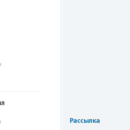
м
ил
Рассылка
х