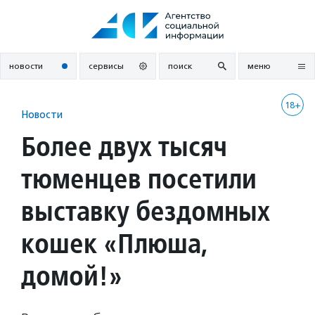
Перейти
к
содержанию
новости
сервисы
поиск
меню
18+
Новости
Более двух тысяч
тюменцев посетили
выставку бездомных
кошек «Плюша,
домой!»