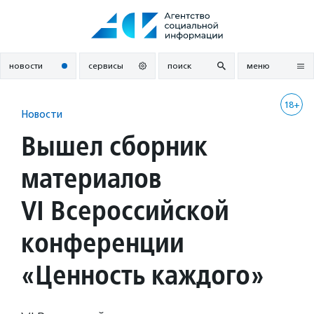
Перейти
к
содержанию
новости
сервисы
поиск
меню
18+
Новости
Вышел сборник
материалов
VI Всероссийской
конференции
«Ценность каждого»