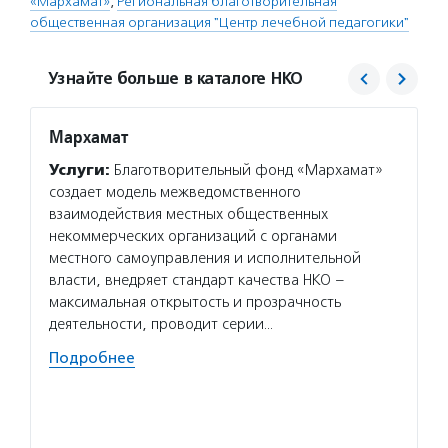
«Мархамат»
,
Региональная благотворительная
общественная организация "Центр лечебной педагогики"
Узнайте больше в каталоге НКО
Мархамат
Центр
Услуги:
Благотворительный фонд «Мархамат»
Услуг
создает модель межведомственного
детям 
взаимодействия местных общественных
предос
некоммерческих организаций с органами
детей,
местного самоуправления и исполнительной
и прав
власти, внедряет стандарт качества НКО –
с мент
максимальная открытость и прозрачность
выездн
деятельности, проводит серии…
Волон
Подробнее
по мос
встреч
в цент
волонт
взросл