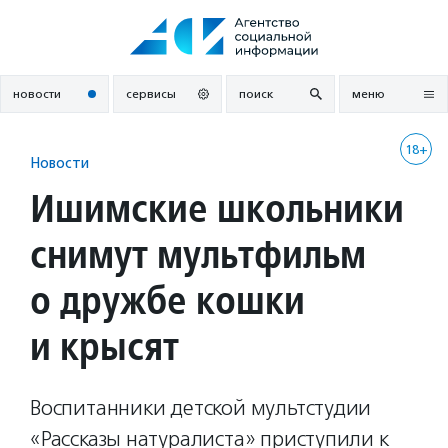
Перейти
к
содержанию
новости
сервисы
поиск
меню
18+
Новости
Ишимские школьники
снимут мультфильм
о дружбе кошки
и крысят
Воспитанники детской мультстудии
«Рассказы натуралиста» приступили к