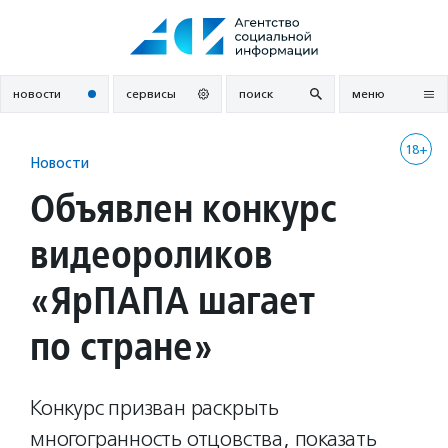
Перейти
к
содержанию
новости
сервисы
поиск
меню
18+
Новости
Объявлен конкурс
видеороликов
«ЯрПАПА шагает
по стране»
Конкурс призван раскрыть
многогранность отцовства, показать