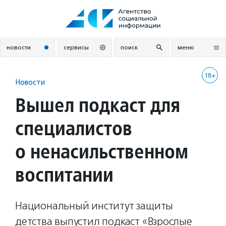
Перейти
к
содержанию
новости
сервисы
поиск
меню
18+
Новости
Вышел подкаст для
специалистов
о ненасильственном
воспитании
Национальный институт защиты
детства выпустил подкаст «Взрослые