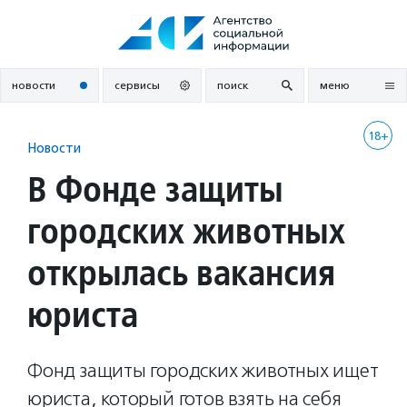
Перейти
к
содержанию
новости
сервисы
поиск
меню
18+
Новости
В Фонде защиты
городских животных
открылась вакансия
юриста
Фонд защиты городских животных ищет
юриста, который готов взять на себя