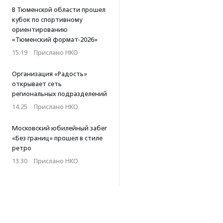
В Тюменской области прошел
кубок по спортивному
ориентированию
«Тюменский формат-2026»
15:19
·
Прислано НКО
Организация «Радость»
открывает сеть
региональных подразделений
14:25
·
Прислано НКО
Московский юбилейный забег
«Без границ» прошел в стиле
ретро
13:30
·
Прислано НКО
Совфед поддержал
инициативу о бесплатной
юридической помощи
сиротам старше 23 лет