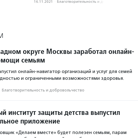
16.11.2021
·
Благотвори­тель­ность и доброволь­чест­во
М
падном округе Москвы заработал онлайн-
омощи семьям
апустил онлайн-навигатор организаций и услуг для семей
идностью и ограниченными возможностями здоровья.
·
Благотвори­тель­ность и доброволь­чест­во
й институт защиты детства выпустил
льное приложение
овщик «Делаем вместе» будет полезен семьям, парам