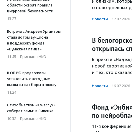
и близким, котор
области освоят правила
о повседневных де
цифровой безопасности
13:27
Новости
·
17.07.2026
Встреча с Андреем Ургантом
стала лотом аукциона
В белогорск
в поддержку фонда
открылась с
«Бумажная птица»
11:45
·
Прислано НКО
В приюте «Надеж
новой спортивно
и тех, кто оказал
В ОП РФ предложили
установить ежегодные
выплаты на сборы в школу
Новости
·
16.07.2026
11:24
Фонд «Энби»
Стихобиатлон «Км/вслух»
соберет семьи в Липецке
по нейробла
10:32
·
Прислано НКО
11-я конференция