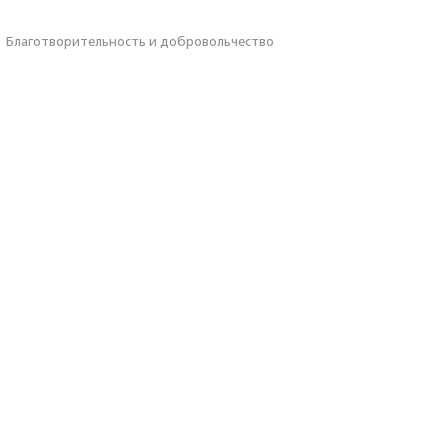
·
Благотвори­тель­ность и доброволь­чест­во