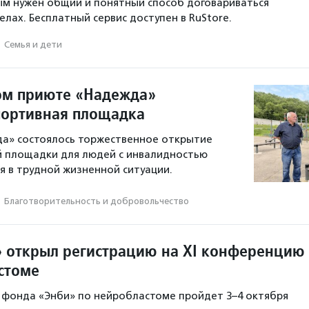
ым нужен общий и понятный способ договариваться
лах. Бесплатный сервис доступен в RuStore.
·
Семья и дети
ом приюте «Надежда»
портивная площадка
да» состоялось торжественное открытие
й площадки для людей с инвалидностью
ся в трудной жизненной ситуации.
·
Благотвори­тель­ность и доброволь­чест­во
 открыл регистрацию на XI конференцию
стоме
 фонда «Энби» по нейробластоме пройдет 3–4 октября