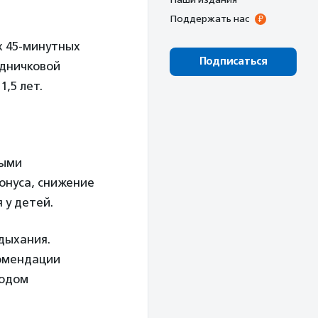
Поддержать нас
х 45-минутных
Подписаться
удничковой
,5 лет.
ными
онуса, снижение
 у детей.
дыхания.
комендации
тодом