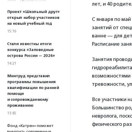
лет, и 40 родит
Проект «Школьный друг»
открыл набор участников
С января по май
на новый учебный год
занятий от спец
15:16
ванне — для дет
Расписание заня
Стали известны итоги
конкурса «Заповедные
острова России — 2026»
Занятия проводи
14:21
гидрореабилита
возможностями 
Минтруд представил
программы повышения
тревожности, ул
квалификации по ранней
помощи
Все участники н
и сопровождаемому
проживанию
Большинство ро
13:45
невролога, поск
физического раз
Фонд «Катрен» поможет
внедрить современные