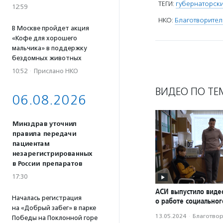
ТЕГИ:
губернаторски
12:59
НКО:
Благотворител
В Москве пройдет акция
«Кофе для хорошего
мальчика» в поддержку
бездомных животных
10:52
·
Прислано НКО
ВИДЕО ПО ТЕ
06.08.2026
Минздрав уточнил
правила передачи
пациентам
незарегистрированных
в России препаратов
17:30
АСИ выпустило вид
Началась регистрация
о работе социальног
на «Добрый забег» в парке
13.05.2024
·
Благотвори
Победы на Поклонной горе