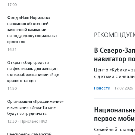
17:00
Фонд «Наш Норильск»
напомнил об осенней
заявочной кампании
РЕКОМЕНДУЕ
на поддержку социальных
проектов
В Северо-За
16:31
навигатор п
Открыт сбор средств
на фестиваль для женщин
Центр «Кубики» з
с онкозаболеваниями «Еще
с детьми с инвал
краше в танце»
Новости
·
17.07.2026
14:50
Организация «Продвижение»
и компания «Инва-Титан»
Национальны
будут сотрудничать
первое моби
13:30
·
Прислано НКО
Семейный планир
Пенсионеры Самарской