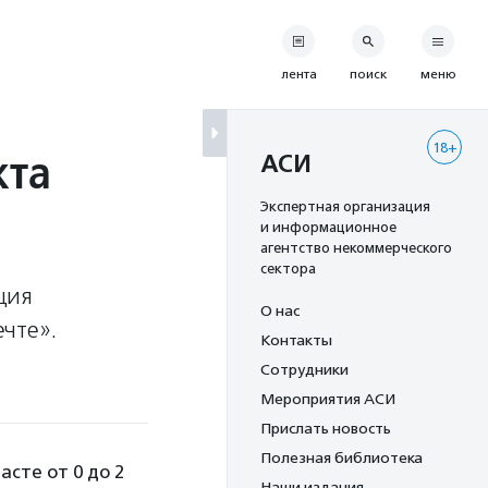
лента
поиск
меню
18+
кта
АСИ
Экспертная организация
и информационное
агентство некоммерческого
сектора
ция
О нас
чте».
Контакты
Сотрудники
Мероприятия АСИ
Прислать новость
Полезная библиотека
асте от 0 до 2
Наши издания