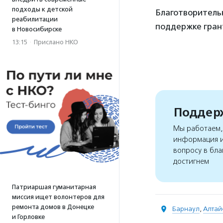
подходы к детской
Благотворитель
реабилитации
поддержке грант
в Новосибирске
13:15
·
Прислано НКО
Поддерж
Мы работаем, 
информация и
вопросу в бла
достигнем
Патриаршая гуманитарная
миссия ищет волонтеров для
ремонта домов в Донецке
Барнаул
,
Алтай
и Горловке