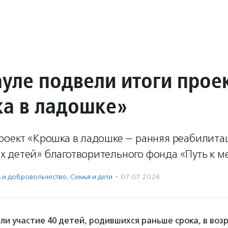
ауле подвели итоги прое
а в ладошке»
роект «Крошка в ладошке — ранняя реабилита
 детей» благотворительного фонда «Путь к ме
ь и доброволь­чест­во
,
Семья и дети
·
07.07.2026
ли участие 40 детей, родившихся раньше срока, в возр