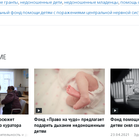
е гранты
,
недоношенные дети
,
недоношенные младенцы
,
помощь 
ьный фонд помощи детям с поражениями центральной нервной систе
МЕ
еосюжет
Фонд «Право на чудо» предлагает
Фонд помощ
о куратора
подарить дыхание недоношенным
детям снял с
детям
­тель­ность и доброволь­чест­во
23.04.2021
·
Зд