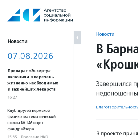
Перейти
к
содержанию
Новости
Новости
В Барн
07.08.2026
«Крошк
Препарат «Энхерту»
включили в перечень
Завершился п
жизненно необходимых
и важнейших лекарств
недоношенных
16:27
Благотвори­тель­ност
Клуб друзей пермской
физико-математической
школы № 146 ищет
фандрайзера
В проекте приня
15:35
·
Прислано НКО