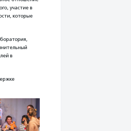
го, участие в
ости, которые
аборатория,
олнительный
лей в
держке