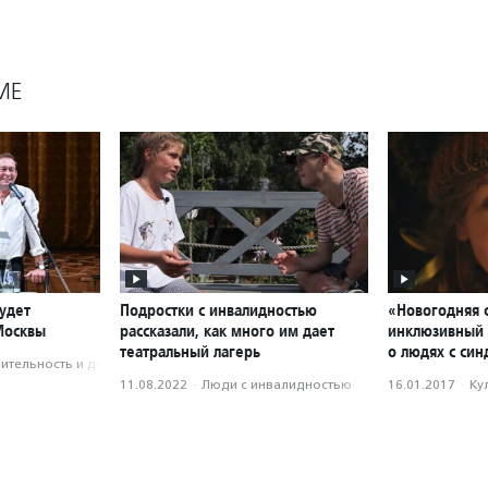
МЕ
удет
Подростки с инвалидностью
«Новогодняя 
Москвы
рассказали, как много им дает
инклюзивный 
театральный лагерь
о людях с си
­тель­ность и доброволь­чест­во
11.08.2022
·
Люди с инвалидностью
16.01.2017
·
Ку