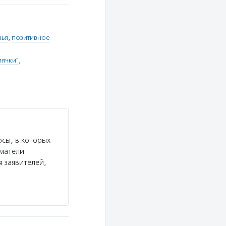
вья
,
позитивное
лячки"
,
сы, в которых
иматели
я заявителей,