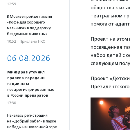
12:59
общества к их а
театральном про
В Москве пройдет акция
«Кофе для хорошего
помогают адапт
мальчика» в поддержку
бездомных животных
Проект на этом 
10:52
·
Прислано НКО
посвященная тво
набор детей с о
06.08.2026
следующем полу
Минздрав уточнил
Проект «Детски
правила передачи
пациентам
Президентского
незарегистрированных
в России препаратов
17:30
Началась регистрация
на «Добрый забег» в парке
Победы на Поклонной горе