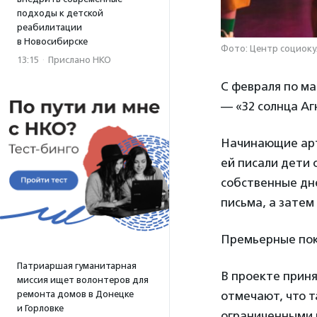
подходы к детской
реабилитации
в Новосибирске
Фото: Центр социоку
13:15
·
Прислано НКО
С февраля по ма
— «32 солнца Аг
Начинающие арти
ей писали дети 
собственные дн
письма, а затем
Премьерные пок
Патриаршая гуманитарная
В проекте приня
миссия ищет волонтеров для
ремонта домов в Донецке
отмечают, что 
и Горловке
ограниченными 