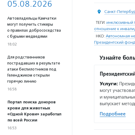
05.08.2026
Санкт-Петербу
Автовладельцы Камчатки
ТЕГИ:
инклюзивный 
могут получить стикеры
отношение к инвал
о правилах добрососедства
НКО:
Автономная не
с бурыми медведями
Президентский фонд
18:02
Узнайте боль
Для родственников
пострадавших в результате
атаки беспилотников под
Президентский
Геленджиком открыли
горячую линию
Услуги:
Президе
16:58
могут участвова
и муниципальные
Портал поиска доноров
выпускает мето
крови для животных
Подробнее
«Одной Крови» заработал
по всей России
16:53