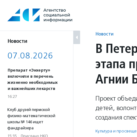
Перейти
к
содержанию
Новости
Новости
В Пете
07.08.2026
этапа 
Препарат «Энхерту»
Агнии 
включили в перечень
жизненно необходимых
и важнейших лекарств
16:27
Проект объед
детей, волон
Клуб друзей пермской
физико-математической
создания спек
школы № 146 ищет
фандрайзера
Культура и просвещ
15:35
·
Прислано НКО