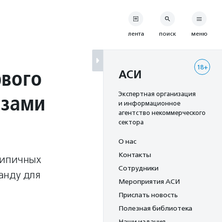
лента
поиск
меню
18+
рвого
АСИ
азами
Экспертная организация
и информационное
агентство некоммерческого
сектора
О нас
Контакты
типичных
Сотрудники
анду для
Мероприятия АСИ
Прислать новость
Полезная библиотека
Наши издания