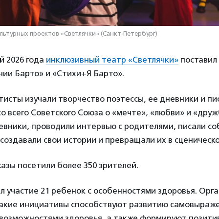
льтурных проектов «Светлячки» (Санкт-Петербург)
й 2026 года
инклюзивный театр «Светлячки»
поставил 
нии Барто» и «Стихи+Я Барто».
сты изучали творчество поэтессы, ее дневники и пи
со всего Советского Союза о «мечте», «любви» и «друж
евники, проводили интервью с родителями, писали с
 создавали свои истории и превращали их в сценическ
азы посетили более 350 зрителей.
л участие 21 ребенок с особенностями здоровья. Орг
такие инициативы способствуют развитию самовыраже
возможностями здоровья, а также формируют позит