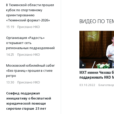
В Тюменской области прошел
кубок по спортивному
ориентированию
ВИДЕО ПО ТЕ
«Тюменский формат-2026»
15:19
·
Прислано НКО
Организация «Радость»
открывает сеть
региональных подразделений
14:25
·
Прислано НКО
Московский юбилейный забег
«Без границ» прошел в стиле
МХТ имени Чехова б
ретро
поддерживать НКО 
13:30
·
Прислано НКО
03.10.2022
·
Благотвори
Совфед поддержал
инициативу о бесплатной
юридической помощи
сиротам старше 23 лет