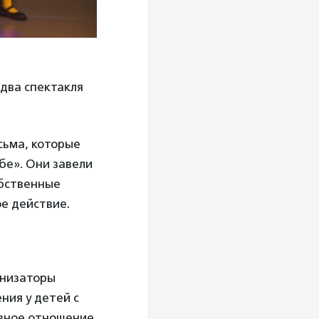
два спектакля
сьма, которые
бе». Они завели
обственные
ое действие.
анизаторы
ния у детей с
ивное отношение