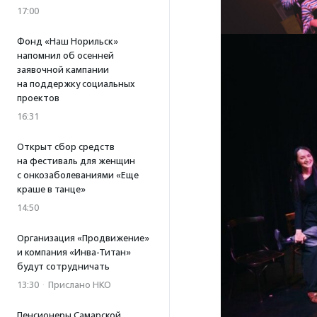
17:00
Фонд «Наш Норильск»
напомнил об осенней
заявочной кампании
на поддержку социальных
проектов
16:31
Открыт сбор средств
на фестиваль для женщин
с онкозаболеваниями «Еще
краше в танце»
14:50
Организация «Продвижение»
и компания «Инва-Титан»
будут сотрудничать
13:30
·
Прислано НКО
Пенсионеры Самарской