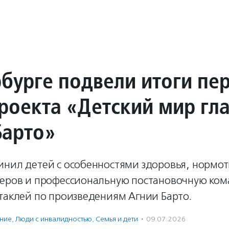
рбурге подвели итоги пе
проекта «Детский мир гл
Барто»
инил детей с особенностями здоровья, нормо
теров и профессиональную постановочную ком
таклей по произведениям Агнии Барто.
ение
,
Люди с инвалидностью
,
Семья и дети
·
09.07.2026