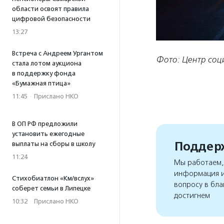
области освоят правила
цифровой безопасности
13:27
Встреча с Андреем Ургантом
Фото: Центр соц
стала лотом аукциона
в поддержку фонда
«Бумажная птица»
11:45
·
Прислано НКО
В ОП РФ предложили
установить ежегодные
Поддерж
выплаты на сборы в школу
11:24
Мы работаем, 
информация и
Стихобиатлон «Км/вслух»
вопросу в бла
соберет семьи в Липецке
достигнем
10:32
·
Прислано НКО