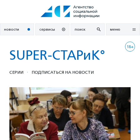
Перейти
к
содержанию
новости
сервисы
поиск
меню
18+
SUPER-СТАРиК°
·
СЕРИИ
ПОДПИСАТЬСЯ НА НОВОСТИ