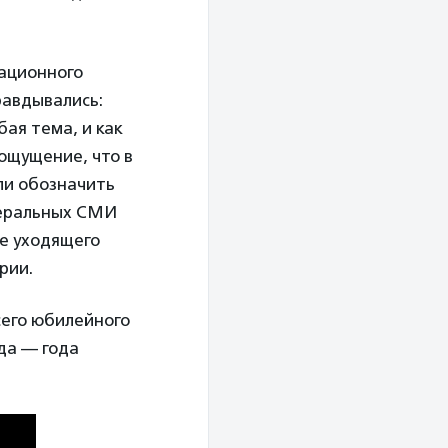
мационного
правдывались:
ая тема, и как
 ощущение, что в
ли обозначить
деральных СМИ
це уходящего
рии.
сего юбилейного
ода — года