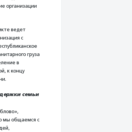
ие организации
икте ведет
низация с
республиканское
анитарного груза
еление в
, к концу
ни.
ддержки семьи
блово»,
о мы общаемся с
дей,