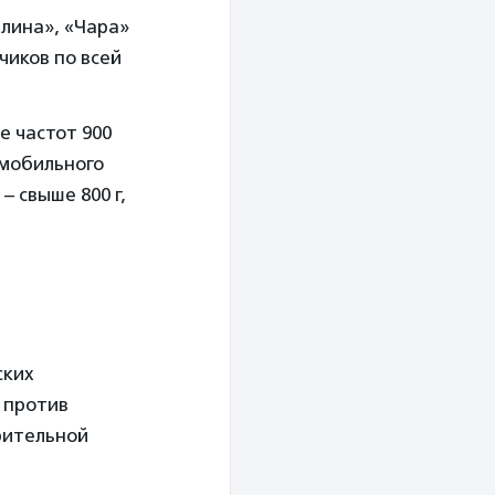
лина», «Чара»
чиков по всей
е частот 900
 мобильного
– свыше 800 г,
ских
 против
рительной