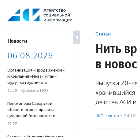
Перейти
к
содержанию
Статьи
Новости
Нить вр
06.08.2026
в ново
Организация «Продвижение»
и компания «Инва-Титан»
Выпуски 20-л
будут сотрудничать
13:30
·
Прислано НКО
хранившийся н
детства АСИ и
Пенсионеры Самарской
области освоят правила
НКО-сектор
·
24.10
цифровой безопасности
13:27
Встреча с Андреем Ургантом