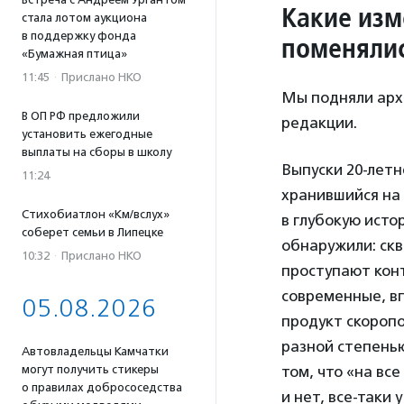
Какие изм
стала лотом аукциона
в поддержку фонда
поменялис
«Бумажная птица»
11:45
·
Прислано НКО
Мы подняли архи
В ОП РФ предложили
редакции.
установить ежегодные
выплаты на сборы в школу
Выпуски 20-лет
11:24
хранившийся на 
Стихобиатлон «Км/вслух»
в глубокую исто
соберет семьи в Липецке
обнаружили: скв
10:32
·
Прислано НКО
проступают конт
современные, вп
05.08.2026
продукт скоропо
разной степенью
Автовладельцы Камчатки
могут получить стикеры
том, что «на вс
о правилах добрососедства
и нет, все-таки 