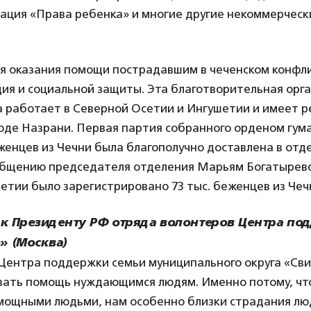
иация «Права ребенка» и многие другие некоммерческ
ля оказания помощи пострадавшим в чеченском конфл
ия и социальной защиты. Эта благотворительная орга
а работает в Северной Осетии и Ингушетии и имеет 
оде Назрани. Первая партия собранного орденом гум
еженцев из Чечни была благополучно доставлена в отд
общению председателя отделения Марьям Богатыревой
етии было зарегистрировано 73 тыс. беженцев из Чеч
к Президенту РФ отряда волонтеров Центра по
» (Москва)
Центра поддержки семьи муниципального округа «Сви
вать помощь нуждающимся людям. Именно потому, чт
мощными людьми, нам особенно близки страдания лю