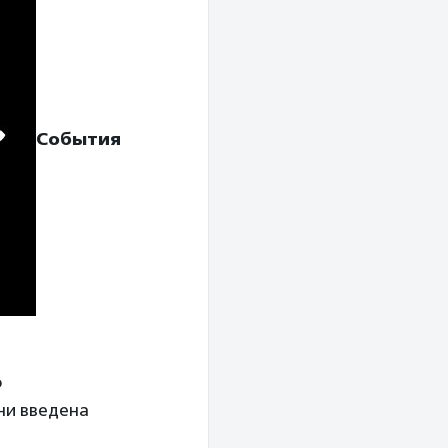
События
о
ни введена