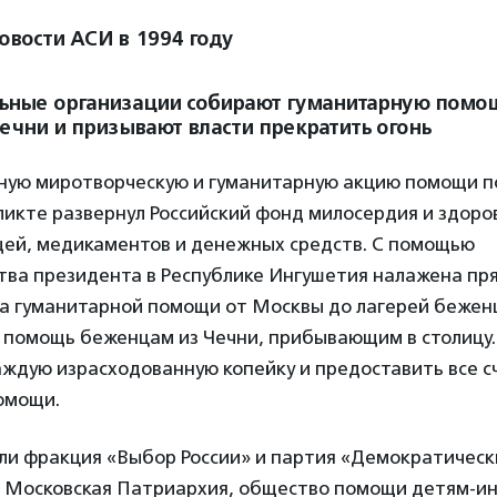
овости АСИ в 1994 году
ьные организации собирают гуманитарную помо
ечни и призывают власти прекратить огонь
ую миротворческую и гуманитарную акцию помощи п
икте развернул Российский фонд милосердия и здоро
щей, медикаментов и денежных средств. С помощью
тва президента в Республике Ингушетия налажена пр
а гуманитарной помощи от Москвы до лагерей беженц
 помощь беженцам из Чечни, прибывающим в столицу.
аждую израсходованную копейку и предоставить все с
омощи.
и фракция «Выбор России» и партия «Демократическ
же Московская Патриархия, общество помощи детям-и