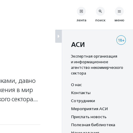
лента
поиск
меню
18+
АСИ
Экспертная организация
и информационное
агентство некоммерческого
сектора
шками, давно
О нас
жения в мир
Контакты
ого сектора….
Сотрудники
Мероприятия АСИ
Прислать новость
Полезная библиотека
Наши издания