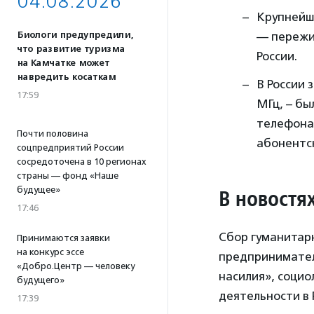
04.08.2026
Крупнейш
Биологи предупредили,
— пережив
что развитие туризма
России.
на Камчатке может
навредить косаткам
В России 
17:59
МГц, – б
телефона 
Почти половина
абонентск
соцпредприятий России
сосредоточена в 10 регионах
страны — фонд «Наше
будущее»
В новостя
17:46
Сбор гуманитарн
Принимаются заявки
на конкурс эссе
предпринимател
«Добро.Центр — человеку
насилия», социо
будущего»
деятельности в 
17:39