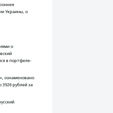
ороннее
ии Украины, о
иями о
овский
ся в портфеле-
к», ознаменовано
 3926 рублей за
русский