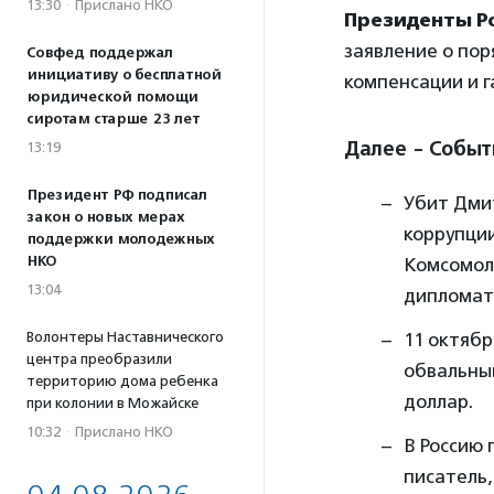
13:30
·
Прислано НКО
Президенты Р
заявление о пор
Совфед поддержал
инициативу о бесплатной
компенсации и г
юридической помощи
сиротам старше 23 лет
Далее - Событ
13:19
Президент РФ подписал
Убит Дмит
закон о новых мерах
коррупции
поддержки молодежных
НКО
Комсомол
13:04
дипломат
Волонтеры Наставнического
11 октябр
центра преобразили
обвальным
территорию дома ребенка
доллар.
при колонии в Можайске
10:32
·
Прислано НКО
В Россию 
писатель,