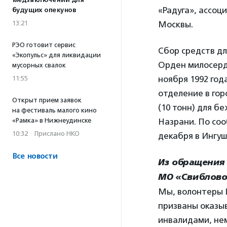
медзаключений для
«Радуга», ассоц
будущих опекунов
13:21
Москвы.
РЭО готовит сервис
Сбор средств д
«Экопульс» для ликвидации
Орден милосерд
мусорных свалок
ноября 1992 год
11:55
отделение в гор
Открыт прием заявок
(10 тонн) для б
на фестиваль малого кино
«Рамка» в Нижнеудинске
Назрани. По со
10:32
·
Прислано НКО
декабря в Ингуш
Все новости
Из обращения 
МО «Свиблово
Мы, волонтеры 
призваны оказы
инвалидами, не