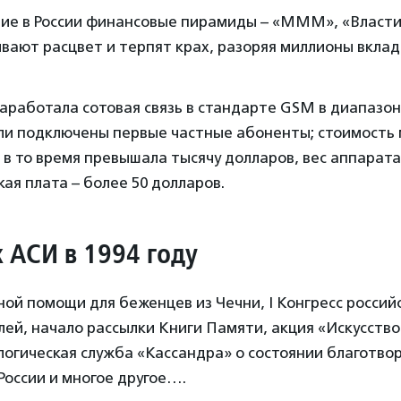
ие в России финансовые пирамиды – «МММ», «Власти
ают расцвет и терпят крах, разоряя миллионы вклад
заработала сотовая связь в стандарте GSM в диапазон
ыли подключены первые частные абоненты; стоимость
в то время превышала тысячу долларов, вес аппарата 
ая плата – более 50 долларов.
х АСИ в 1994 году
ой помощи для беженцев из Чечни, I Конгресс россий
ей, начало рассылки Книги Памяти, акция «Искусство
логическая служба «Кассандра» о состоянии благотво
России и многое другое….