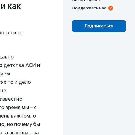
и как
Поддержать нас
Подписаться
ко слов от
 давно
ир детства АСИ и
нием
ях то и дело
лне
известно,
о время мы – с
чень важном, о
но, но почему бы
а, а выводы – за