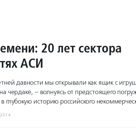
емени: 20 лет сектора
стях АСИ
етней давности мы открывали как ящик с игру
а чердаке, – волнуясь от предстоящего погру
 в глубокую историю российского некоммерческ
.2014