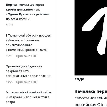
Портал поиска доноров
крови для животных
«Одной Крови» заработал
по всей России
16:53
В Тюменской области прошел
кубок по спортивному
ориентированию
«Тюменский формат-2026»
15:19
·
Прислано НКО
Организация «Радость»
открывает сеть
региональных подразделений
года
14:25
·
Прислано НКО
Началась перв
Московский юбилейный забег
«Без границ» прошел в стиле
«восстановлени
ретро
российская Объе