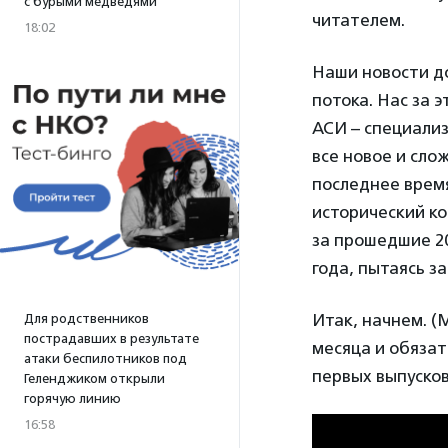
с бурыми медведями
читателем.
18:02
Наши новости д
потока. Нас за э
АСИ – специализ
все новое и сло
последнее врем
исторический к
за прошедшие 20
года, пытаясь з
Итак, начнем. (
Для родственников
пострадавших в результате
месяца и обязат
атаки беспилотников под
первых выпусков
Геленджиком открыли
горячую линию
16:58