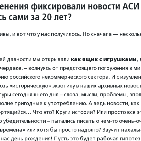
енения фиксировали новости АСИ 
ь сами за 20 лет?
вы, и вот что у нас получилось. Но сначала — несколь
ней давности мы открывали
как ящик с игрушками
,
чердаке, – волнуясь от предстоящего погружения в м
рию российского некоммерческого сектора. И с изумле
озь «историческую» экзотику в наших архивных новост
уры сегодняшнего дня – слова, мысли, проблемы, впо
олне пригодные к употреблению. А ведь новости, как 
ртящийся… Что это? Круги истории? Или просто все эт
 убедительности – пытались писать о чем-то очень-о
е времена» или хотя бы просто надолго? Звучит нахаль
у нас день рождения! Пусть это будет рабочая гипотез