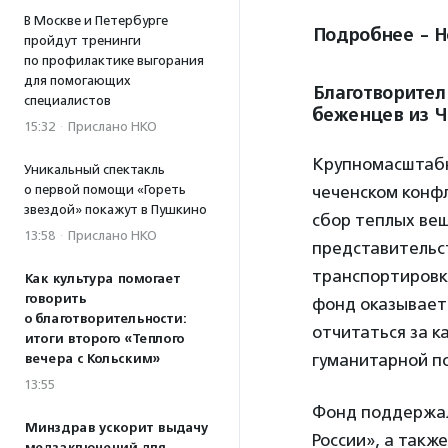
В Москве и Петербурге
Подробнее - Н
пройдут тренинги
по профилактике выгорания
для помогающих
Благотворител
специалистов
беженцев из Ч
15:32
·
Прислано НКО
Крупномасштабн
Уникальный спектакль
о первой помощи «Гореть
чеченском конфл
звездой» покажут в Пушкино
сбор теплых ве
13:58
·
Прислано НКО
представительс
транспортировк
Как культура помогает
говорить
фонд оказывает
о благотворительности:
отчитаться за к
итоги второго «Теплого
гуманитарной п
вечера с Кольским»
13:55
Фонд поддержал
Минздрав ускорит выдачу
России», а так