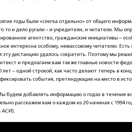
олгие годы были «слегка отдельно» от общего инфор
то то и дело ругали – и учредители, и читатели. Мы о
ированное агентство, гражданские инициативы – особ
жное интересна особому, немассовому читателю. Есть
я эту дистанцию удалось сократить. Поэтому мы реши
онтекст и предлагаем вам также главные новости фе
 лет – одной строкой, как часто делают теперь в кон
афиксировать события, претендующие на место в исто
Мы будем добавлять информацию о годах в течение в
ельно расскажем вам о каждом из 20 начиная с 1994 г
 АСИ).