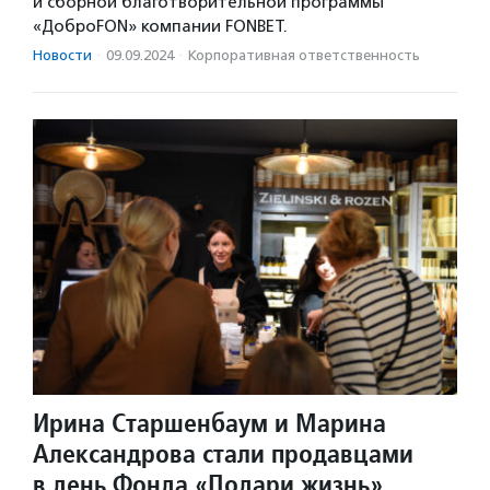
и сборной благотворительной программы
«ДоброFON» компании FONBET.
Новости
·
09.09.2024
·
Корпоративная ответственность
Ирина Старшенбаум и Марина
Александрова стали продавцами
в день Фонда «Подари жизнь»