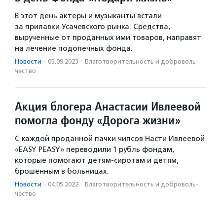
В этот день актеры и музыканты встали
за прилавки Усачевского рынка. Средства,
вырученные от проданных ими товаров, направят
на лечение подопечных фонда.
Новости
·
05.09.2023
·
Благотвори­тель­ность и доброволь­
чест­во
Акция блогера Анастасии Ивлеевой
помогла фонду «Дорога жизни»
С каждой проданной пачки чипсов Насти Ивлеевой
«EASY PEASY» переводили 1 рубль фондам,
которые помогают детям-сиротам и детям,
брошенным в больницах.
Новости
·
04.05.2022
·
Благотвори­тель­ность и доброволь­
чест­во