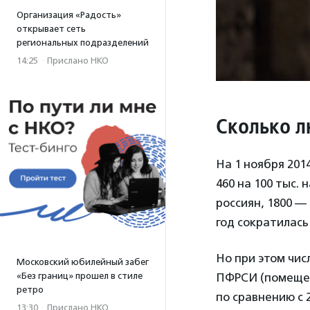
Организация «Радость»
открывает сеть
региональных подразделений
14:25
·
Прислано НКО
Сколько л
На 1 ноября 201
460 на 100 тыс.
россиян, 1800 — 
год сократилась 
Но при этом чис
Московский юбилейный забег
ПФРСИ (помещен
«Без границ» прошел в стиле
ретро
по сравнению с 2
13:30
·
Прислано НКО