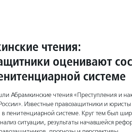
инские чтения:
ащитники оценивают со
пенитенциарной системе
шли Абрамкинские чтения «Преступления и нак
России». Известные правозащитники и юристы
л в пенитенциарной системе. Круг тем был ши
анализ ситуации, результаты начавшейся рефо
равозащитников, прогнозы и перспективы.