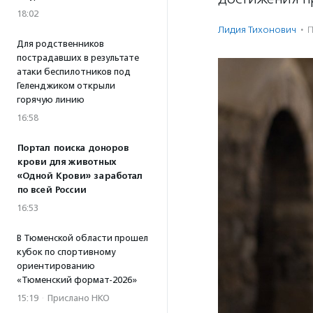
18:02
Лидия Тихонович
·
П
Для родственников
пострадавших в результате
атаки беспилотников под
Геленджиком открыли
горячую линию
16:58
Портал поиска доноров
крови для животных
«Одной Крови» заработал
по всей России
16:53
В Тюменской области прошел
кубок по спортивному
ориентированию
«Тюменский формат-2026»
15:19
·
Прислано НКО