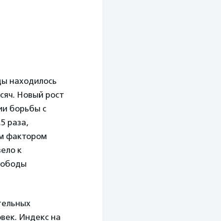
оды находилось
ысяч. Новый рост
ии борьбы с
5 раза,
ым фактором
вело к
свободы
ительных
овек. Индекс на