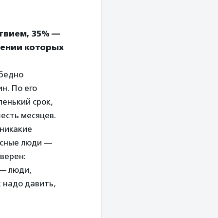
твием, 35% —
шении которых
-бедно
н. По его
ленький срок,
шесть месяцев.
 никакие
нсные люди —
верен:
 — люди,
х надо давить,