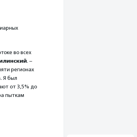
циарных
токе во всех
Гилинский
. –
пяти регионах
. Я был
ают от 3,5% до
ра пыткам