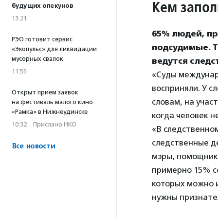
Кем запол
будущих опекунов
13:21
65% людей, пр
РЭО готовит сервис
подсудимые. 
«Экопульс» для ликвидации
мусорных свалок
ведутся следс
11:55
«Суды междунар
восприняли. У с
Открыт прием заявок
словам, на учас
на фестиваль малого кино
«Рамка» в Нижнеудинске
когда человек н
10:32
·
Прислано НКО
«В следственном
следственные де
Все новости
мэры, помощник
примерно 15% с
которых можно и
нужны признате