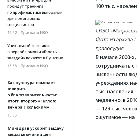
В Москве и Петербурге
100 тыс. населе
пройдут тренинги
по профилактике выгорания
для помогающих
специалистов
СИЗО «Матросска
15:32
·
Прислано НКО
Фото из архива 
Уникальный спектакль
правосудия
о первой помощи «Гореть
В начале 2000-х
звездой» покажут в Пушкино
сотрудничать с
13:58
·
Прислано НКО
численности люд
учреждениях нас
Как культура помогает
говорить
тыс. населения 
о благотворительности:
медленно: в 2010
итоги второго «Теплого
вечера с Кольским»
— 129 тыс. чело
13:55
ощутимое — на 1
Минздрав ускорит выдачу
медзаключений для