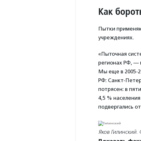
Как борот
Пытки применяю
учреждениях.
«Пыточная систе
регионах РФ, — 
Мы еще в 2005-
РФ: Санкт-Петер
потрясен: в пят
4,5 % населения
подвергались от
Яков Гилинский. 
Доказать факт