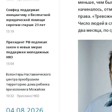
меньше, чем был
начиналось, от
Совфед поддержал
инициативу о бесплатной
права. «Тревож
юридической помощи
Число людей в с
сиротам старше 23 лет
два месяца, по 
13:19
Президент РФ подписал
закон о новых мерах
поддержки молодежных
НКО
13:04
Волонтеры Наставнического
центра преобразили
территорию дома ребенка
при колонии в Можайске
10:32
·
Прислано НКО
04.08.2026