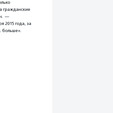
олько
за гражданские
н. —
я 2015 года, за
. больше».