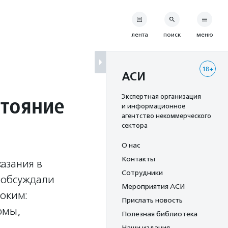
лента
поиск
меню
18+
АСИ
стояние
Экспертная организация
и информационное
агентство некоммерческого
сектора
О нас
Контакты
азания в
Сотрудники
 обсуждали
Мероприятия АСИ
роким:
Прислать новость
рмы,
Полезная библиотека
Наши издания