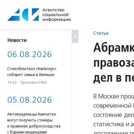
Перейти
к
содержанию
Статьи
Новости
Абрамк
06.08.2026
правоз
Стихобиатлон «Км/вслух»
дел в 
соберет семьи в Липецке
10:32
·
Прислано НКО
В Москве про
05.08.2026
современной 
состояние де
Автовладельцы Камчатки
могут получить стикеры
статистика и 
о правилах добрососедства
достижения п
с бурыми медведями