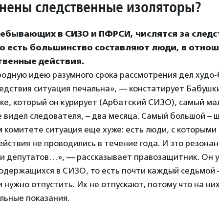
нены следственные изоляторы?
ебывающих в СИЗО и ПФРСИ, числятся за следс
То есть большинство составляют люди, в отно
твенные действия.
одную идею разумного срока рассмотрения дел худо
ледствия ситуация печальна», — констатирует Бабушки
тке, который он курирует (Арбатский СИЗО), самый ма
е видел следователя, – два месяца. Самый большой – 
 комитете ситуация еще хуже: есть люди, с которыми
йствия не проводились в течение года. И это резона
и депутатов…», — рассказывает правозащитник. Он у
одержащихся в СИЗО, то есть почти каждый седьмой
 нужно отпустить. Их не отпускают, потому что на ни
льные показания.