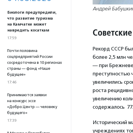
Андрей Бабушкин
Биологи предупредили,
что развитие туризма
на Камчатке может
Советские
навредить косаткам
17:59
Рекорд СССР был
Почти половина
более 2,5 млн че
соцпредприятий России
сосредоточена в 10 регионах
— при Брежневе:
страны — фонд «Наше
преступностью ч
будущее»
увеличились сро
17:46
роста рецидивной
Принимаются заявки
увеличению коли
на конкурс эссе
содержалось 772
«Добро.Центр — человеку
будущего»
17:39
Исторический ма
учреждениях тог