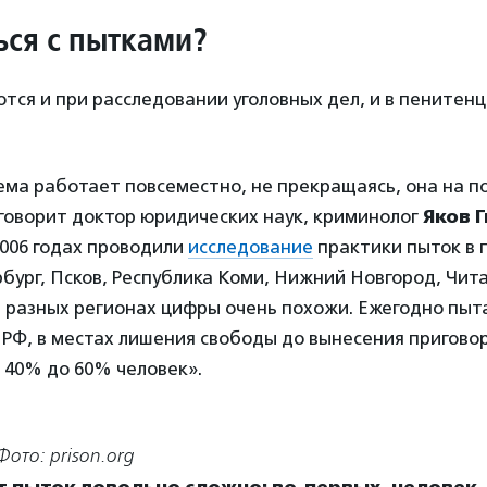
ься с пытками?
тся и при расследовании уголовных дел, и в пенитен
ма работает повсеместно, не прекращаясь, она на по
говорит доктор юридических наук, криминолог
Яков 
2006 годах проводили
исследование
практики пыток в 
бург, Псков, Республика Коми, Нижний Новгород, Чита
и разных регионах цифры очень похожи. Ежегодно пыт
 РФ, в местах лишения свободы до вынесения пригово
 40% до 60% человек».
Фото: prison.org
 пыток довольно сложно: во-первых, человек