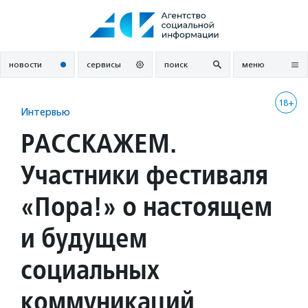
Перейти
к
содержанию
новости
сервисы
поиск
меню
18+
Интервью
РАССКАЖЕМ.
Участники фестиваля
«Пора!» о настоящем
и будущем
социальных
коммуникаций