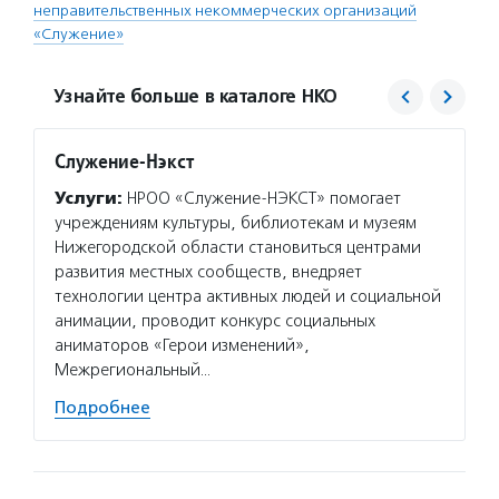
неправительственных некоммерческих организаций
«Служение»
Узнайте больше в каталоге НКО
Служение-Нэкст
Служе
Услуги:
НРОО «Служение-НЭКСТ» помогает
Услуг
учреждениям культуры, библиотекам и музеям
обучаю
Нижегородской области становиться центрами
сотруд
развития местных сообществ, внедряет
в парт
технологии центра активных людей и социальной
Привол
анимации, проводит конкурс социальных
Ассамб
аниматоров «Герои изменений»,
регион
Межрегиональный…
Подро
Подробнее