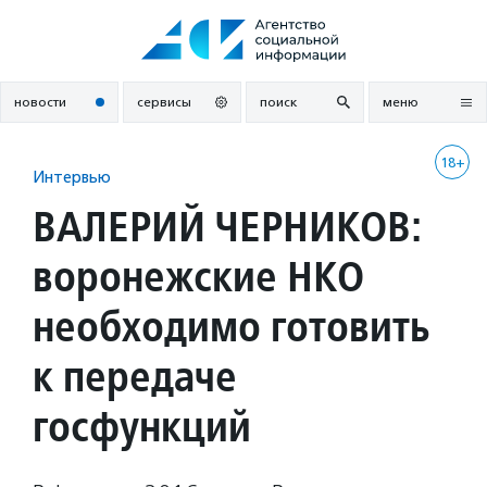
Перейти
к
содержанию
новости
сервисы
поиск
меню
18+
Интервью
ВАЛЕРИЙ ЧЕРНИКОВ:
воронежские НКО
необходимо готовить
к передаче
госфункций