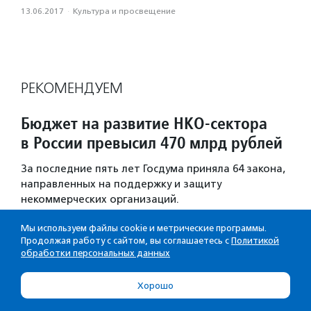
13.06.2017
·
Культура и просвещение
РЕКОМЕНДУЕМ
Бюджет на развитие НКО-сектора
в России превысил 470 млрд рублей
За последние пять лет Госдума приняла 64 закона,
направленных на поддержку и защиту
некоммерческих организаций.
Новости
·
20.07.2026
·
НКО-сектор
Мы используем файлы cookie и метрические программы.
Продолжая работу с сайтом, вы соглашаетесь с
Политикой
обработки персональных данных
Госдума включила благоустройство
в перечень целей
Хорошо
благотворительной деятельности