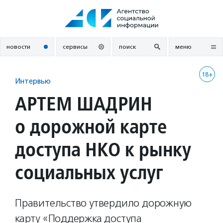
Перейти
к
содержанию
новости
сервисы
поиск
меню
18+
Интервью
АРТЕМ ШАДРИН
о дорожной карте
доступа НКО к рынку
социальных услуг
Правительство утвердило дорожную
карту «Поддержка доступа