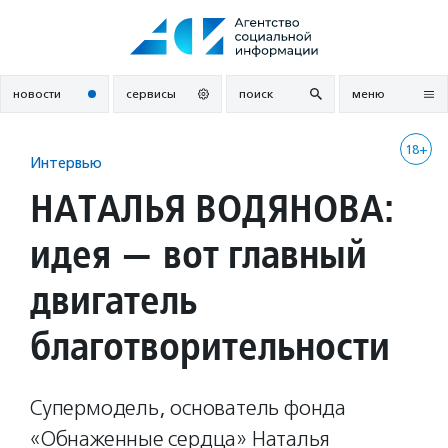
Перейти
к
содержанию
новости
сервисы
поиск
меню
18+
Интервью
НАТАЛЬЯ ВОДЯНОВА:
идея — вот главный
двигатель
благотворительности
Супермодель, основатель фонда
«Обнаженные сердца» Наталья