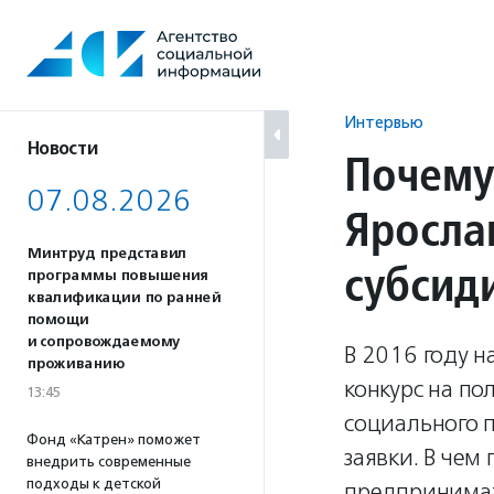
Перейти
к
содержанию
Интервью
Новости
Почему
07.08.2026
Яросла
Минтруд представил
субсид
программы повышения
квалификации по ранней
помощи
и сопровождаемому
В 2016 году 
проживанию
конкурс на по
13:45
социального 
Фонд «Катрен» поможет
заявки. В чем
внедрить современные
подходы к детской
предпринимат