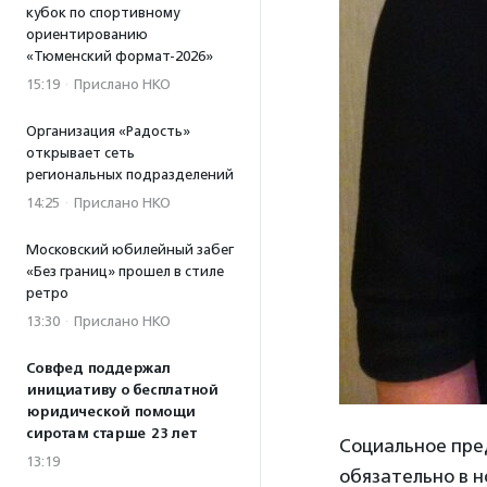
кубок по спортивному
ориентированию
«Тюменский формат-2026»
15:19
·
Прислано НКО
Организация «Радость»
открывает сеть
региональных подразделений
14:25
·
Прислано НКО
Московский юбилейный забег
«Без границ» прошел в стиле
ретро
13:30
·
Прислано НКО
Совфед поддержал
инициативу о бесплатной
юридической помощи
сиротам старше 23 лет
Социальное пре
13:19
обязательно в н