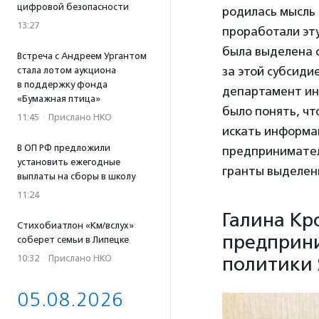
цифровой безопасности
родилась мысль
13:27
проработали эту
была выделена с
Встреча с Андреем Ургантом
за этой субсиди
стала лотом аукциона
в поддержку фонда
департамент ин
«Бумажная птица»
было понять, ч
11:45
·
Прислано НКО
искать информац
В ОП РФ предложили
предпринимател
установить ежегодные
гранты выделены
выплаты на сборы в школу
11:24
Галина Кр
Стихобиатлон «Км/вслух»
предприни
соберет семьи в Липецке
политики 
10:32
·
Прислано НКО
05.08.2026