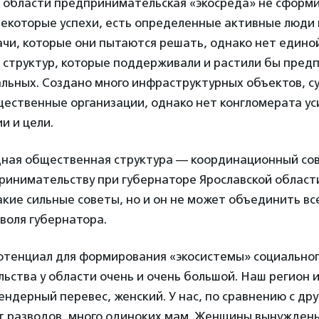
й области предпринимательская «экосреда» не сформи
некоторые успехи, есть определенные активные люди 
чи, которые они пытаются решать, однако нет едино
 структур, которые поддерживали и растили бы пред
альных. Создано много инфраструктурных объектов, 
ественные организации, однако нет конгломерата ус
и и цели.
ная общественная структура — координационный сов
инимательству при губернаторе Ярославской области.
акие сильные советы, но и он не может объединить вс
воля губернатора.
потенциал для формирования «экосистемы» социально
ьства у области очень и очень большой. Наш регион 
ндерный перевес, женский. У нас, по сравнению с др
т разводов, много одиноких мам. Женщины вынуждены