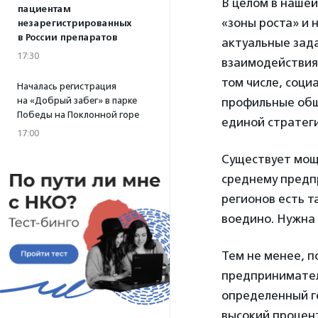
В целом в наше
пациентам
«зоны роста» и 
незарегистрированных
в России препаратов
актуальные зада
17:30
взаимодействия
том числе, соци
Началась регистрация
на «Добрый забег» в парке
профильные общ
Победы на Поклонной горе
единой стратеги
17:00
Существует мощ
среднему предпр
регионов есть т
воедино. Нужна 
Тем не менее, 
предпринимател
определенный ге
высокий процен