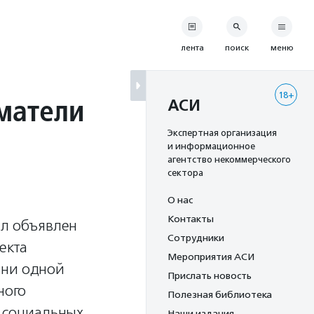
лента
поиск
меню
18+
матели
АСИ
Экспертная организация
и информационное
агентство некоммерческого
сектора
О нас
Контакты
ыл объявлен
Сотрудники
екта
Мероприятия АСИ
 ни одной
Прислать новость
ного
Полезная библиотека
, социальных
Наши издания