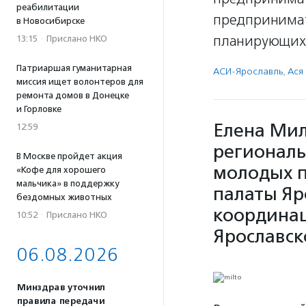
реабилитации
предпринимат
в Новосибирске
планирующих 
13:15
·
Прислано НКО
Патриаршая гуманитарная
АСИ-Ярославль
,
Ася
миссия ищет волонтеров для
ремонта домов в Донецке
и Горловке
Елена Мил
12:59
региональ
В Москве пройдет акция
молодых 
«Кофе для хорошего
мальчика» в поддержку
палаты Яр
бездомных животных
координац
10:52
·
Прислано НКО
Ярославск
06.08.2026
Минздрав уточнил
правила передачи