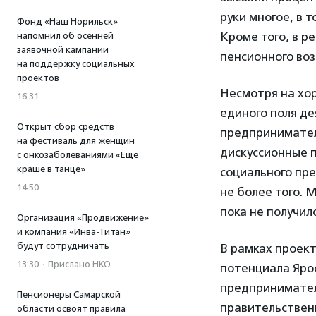
руки многое, в т
Фонд «Наш Норильск»
Кроме того, в р
напомнил об осенней
заявочной кампании
пенсионного воз
на поддержку социальных
проектов
Несмотря на хо
16:31
единого поля д
Открыт сбор средств
предпринимател
на фестиваль для женщин
дискуссионные 
с онкозаболеваниями «Еще
краше в танце»
социального пре
14:50
не более того. 
пока не получил
Организация «Продвижение»
и компания «Инва-Титан»
будут сотрудничать
В рамках проект
13:30
·
Прислано НКО
потенциала Ярос
предприниматель
Пенсионеры Самарской
правительствен
области освоят правила