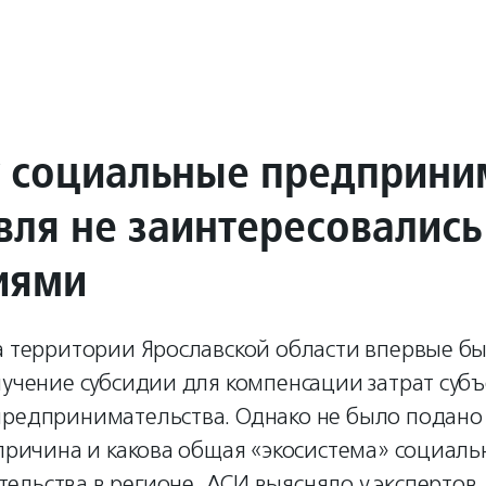
 социальные предприни
вля не заинтересовались
иями
на территории Ярославской области впервые б
лучение субсидии для компенсации затрат субъ
предпринимательства. Однако не было подано
 причина и какова общая «экосистема» социаль
ельства в регионе, АСИ выясняло у экспертов