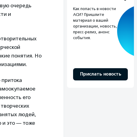
рвую очередь
Как попасть в новости
сти и
АСИ? Пришлите
материал о вашей
организации, новость,
пресс-релиз, анонс
готворительных
события.
ерческой
зкие понятия. Но
низациями.
Прислать новость
о притока
самоокупаемое
ленность его
 творческих
занятых людей,
 и это — тоже