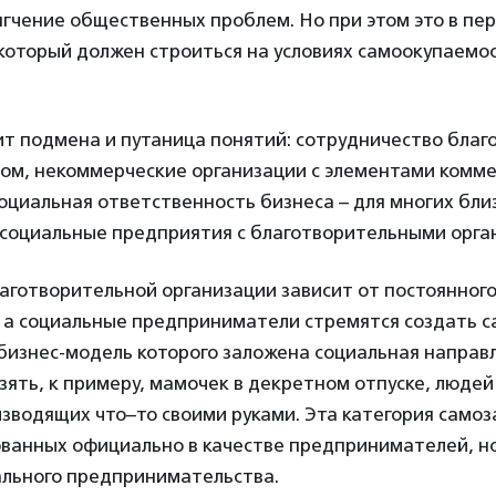
гчение общественных проблем. Но при этом это в пе
который должен строиться на условиях самоокупаемо
ит подмена и путаница понятий: сотрудничество бла
сом, некоммерческие организации с элементами комм
оциальная ответственность бизнеса – для многих бли
ь социальные предприятия с благотворительными орга
аготворительной организации зависит от постоянног
 а социальные предприниматели стремятся создать 
бизнес-модель которого заложена социальная направ
зять, к примеру, мамочек в декретном отпуске, людей
зводящих что–то своими руками. Эта категория само
ованных официально в качестве предпринимателей, но
ального предпринимательства.