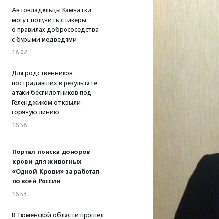
Автовладельцы Камчатки
могут получить стикеры
о правилах добрососедства
с бурыми медведями
18:02
Для родственников
пострадавших в результате
атаки беспилотников под
Геленджиком открыли
горячую линию
16:58
Портал поиска доноров
крови для животных
«Одной Крови» заработал
по всей России
16:53
В Тюменской области прошел