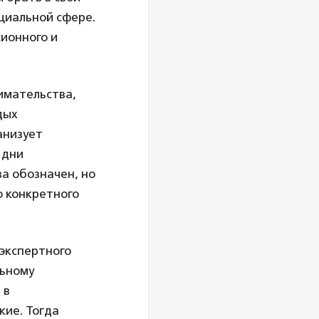
оциальной сфере.
сионного и
имательства,
дых
анизует
 дни
а обозначен, но
о конкретного
 экспертного
льному
 в
кие. Тогда