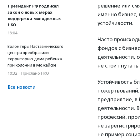
решение или смя
Президент РФ подписал
закон о новых мерах
именно бизнес, 
поддержки молодежных
устойчивости.
НКО
13:04
Часто происход
Волонтеры Наставнического
фондов с бизне
центра преобразили
деятельности, с
территорию дома ребенка
не стоит путат
при колонии в Можайске
10:32
·
Прислано НКО
Устойчивость бл
Все новости
пожертвований,
предприятие, в 
деятельности. В
профессий, прои
не зарегистрир
не пример соци