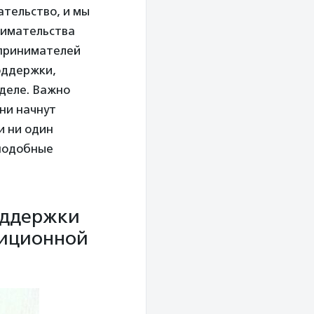
ательство, и мы
инимательства
дпринимателей
поддержки,
деле. Важно
ни начнут
и ни один
 подобные
оддержки
тиционной