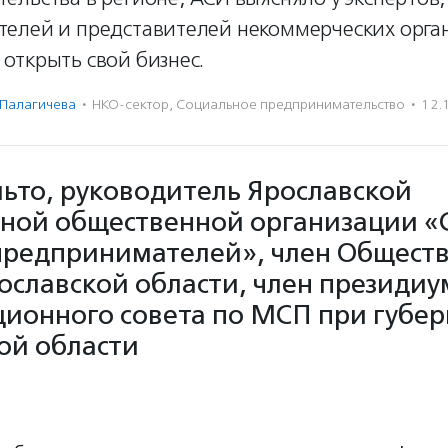
елей и представителей некоммерческих орга
открыть свой бизнес.
 Палагичева
·
НКО-сектор
,
Социальное предпри­нима­тель­ство
·
12.
ьто, руководитель Ярославской
ной общественной организации «
предпринимателей», член Общест
ославской области, член президиу
ионного совета по МСП при губер
ой области