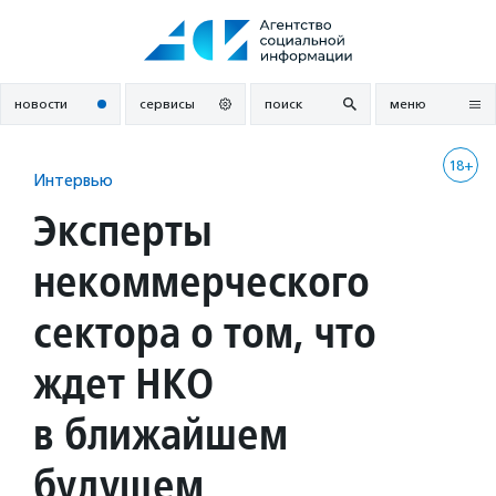
Перейти
к
содержанию
новости
сервисы
поиск
меню
18+
Интервью
Эксперты
некоммерческого
сектора о том, что
ждет НКО
в ближайшем
будущем