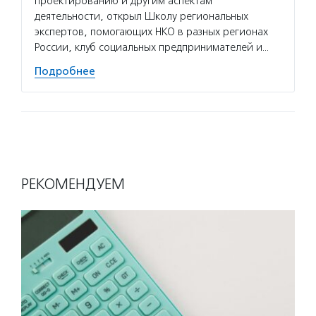
проектированию и другим аспектам
НКО и 
деятельности, открыл Школу региональных
простр
экспертов, помогающих НКО в разных регионах
органи
России, клуб социальных предпринимателей и…
Подро
Подробнее
РЕКОМЕНДУЕМ