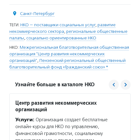
Санкт-Петербург
ТЕГИ:
НКО — поставщики социальных услуг
,
развитие
некоммерческого сектора
,
региональные общественные
палаты
,
социально ориентированные НКО
НКО:
Межрегиональная благотворительная общественная
организация "Центр развития некоммерческих
организаций"
,
Пензенский региональный общественный
благотворительный фонд «Гражданский союз» *
Узнайте больше в каталоге НКО
Центр развития некоммерческих
Фонд 
организаций
Услуг
Услуги:
Организация создает бесплатные
социал
онлайн-курсы для НКО по управлению,
в Пенз
финансовой грамотности, социальному
инфор