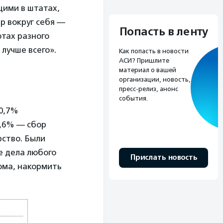
щими в штатах,
р вокруг себя —
Попасть в ленту
ютах разного
лучше всего».
Как попасть в новости
АСИ? Пришлите
материал о вашей
организации, новость,
пресс-релиз, анонс
события.
40,7%
8,6% — сбор
рство. Были
е дела любого
Прислать новость
дома, накормить