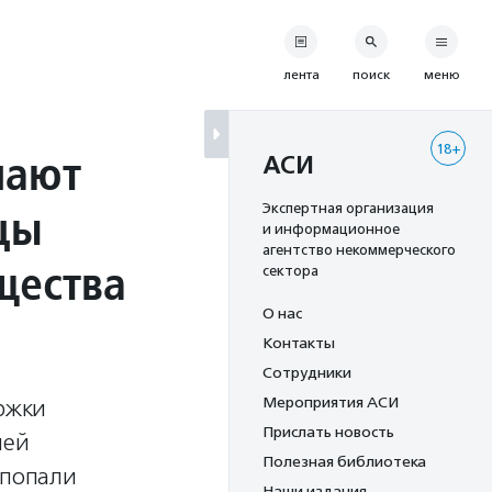
лента
поиск
меню
18+
мают
АСИ
цы
Экспертная организация
и информационное
агентство некоммерческого
щества
сектора
О нас
Контакты
Сотрудники
Мероприятия АСИ
ржки
Прислать новость
лей
Полезная библиотека
 попали
Наши издания