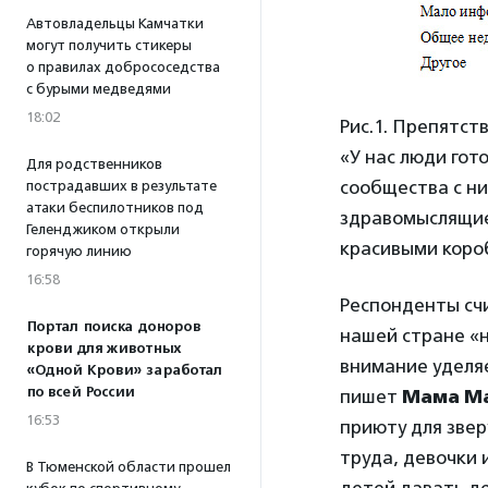
Автовладельцы Камчатки
могут получить стикеры
о правилах добрососедства
с бурыми медведями
18:02
Рис.1. Препятст
«У нас люди гот
Для родственников
сообщества с н
пострадавших в результате
атаки беспилотников под
здравомыслящие 
Геленджиком открыли
красивыми коро
горячую линию
16:58
Респонденты сч
Портал поиска доноров
нашей стране «н
крови для животных
внимание уделяе
«Одной Крови» заработал
по всей России
пишет
Мама М
16:53
приюту для звер
труда, девочки 
В Тюменской области прошел
детей давать де