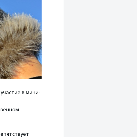
участие в мини-
твенном
репятствует