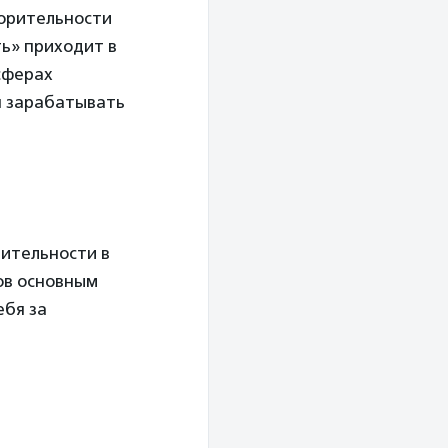
ворительности
ть» приходит в
 сферах
н зарабатывать
рительности в
ов основным
ебя за