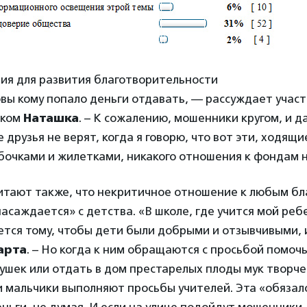
вия для развития благотворительности
овы кому попало деньги отдавать, — рассуждает учас
иком
Наташка
. – К сожалению, мошенники кругом, и 
друзья не верят, когда я говорю, что вот эти, ходящ
бочками и жилетками, никакого отношения к фондам 
итают также, что некритичное отношение к любым бл
асаждается» с детства. «В школе, где учится мой реб
тся тому, чтобы дети были добрыми и отзывчивыми, и
арта
. – Но когда к ним обращаются с просьбой помоч
ушек или отдать в дом престарелых плоды мук творче
и мальчики выполняют просьбы учителей. Эта «обязал
ньги, не думая. И если на улице подойдут мошенники,