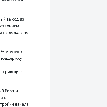
ый выход из
дственном
т в дело, а не
31% мамочек
 поддержку
, приводя в
«В России
а с
стройки начала