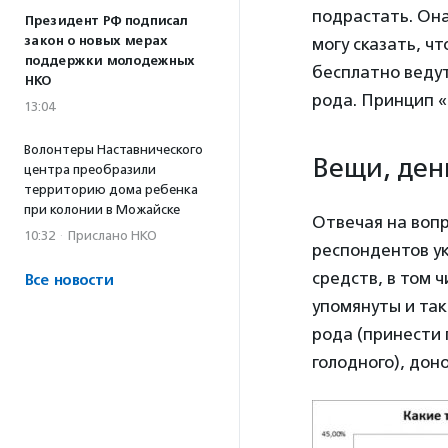
подрастать. Она
Президент РФ подписал
закон о новых мерах
могу сказать, ч
поддержки молодежных
бесплатно ведут
НКО
рода. Принцип «
13:04
Волонтеры Наставнического
Вещи, ден
центра преобразили
территорию дома ребенка
при колонии в Можайске
Отвечая на вопр
10:32
·
Прислано НКО
респондентов у
средств, в том 
Все новости
упомянуты и так
рода (принести 
голодного), дон