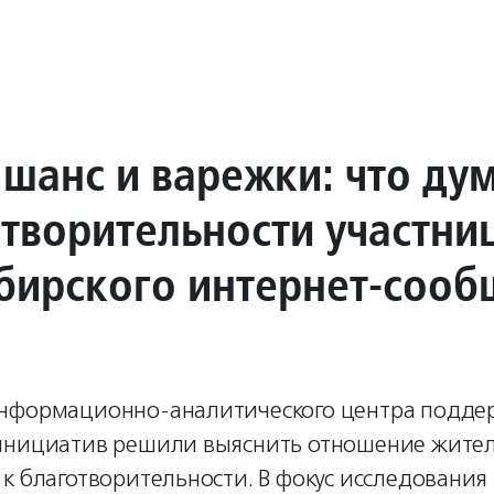
 шанс и варежки: что ду
отворительности участни
бирского интернет-сооб
нформационно-аналитического центра подде
инициатив решили выяснить отношение жите
к благотворительности. В фокус исследования