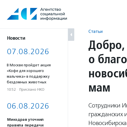
Перейти
к
содержанию
Статьи
Новости
Добро,
07.08.2026
о благ
В Москве пройдет акция
новоси
«Кофе для хорошего
мальчика» в поддержку
мам
бездомных животных
10:52
·
Прислано НКО
06.08.2026
Сотрудники И
гражданских 
Минздрав уточнил
Новосибирска 
правила передачи