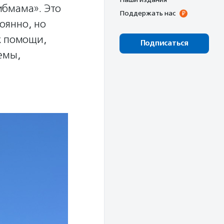
ибмама». Это
Поддержать нас
оянно, но
х помощи,
Подписаться
емы,