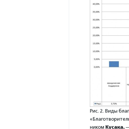
Рис. 2. Виды бл
«Благотворител
ником
Кусака.
—