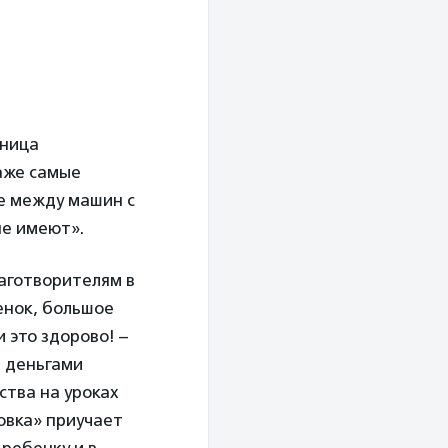
тница
даже самые
ие между машин с
не имеют».
аготворителям в
енок, большое
 это здорово! –
ь деньгами
ства на уроках
овка» приучает
 ребенку и в