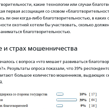
ворительности, какие технологии или случаи благот
кая первая ассоциация со словом «благотворительнос
ись ли они когда-либо благотворительностью, в каких
ности охотней хотели бы участвовать, сколько долже
 заниматься благотворительностью.
 и страх мошенничества
чалось с вопроса «что мешает развиваться благотво
?». Результаты опроса показали, что 39% респондент
читают большое количество мошенников, выдающих с
й.