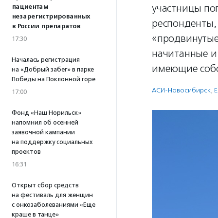
участницы по
пациентам
незарегистрированных
респонденты,
в России препаратов
«продвинутые
17:30
начитанные и
Началась регистрация
имеющие собс
на «Добрый забег» в парке
Победы на Поклонной горе
АСИ-Новосибирск
,
Е
17:00
Фонд «Наш Норильск»
напомнил об осенней
заявочной кампании
на поддержку социальных
проектов
16:31
Открыт сбор средств
на фестиваль для женщин
с онкозаболеваниями «Еще
краше в танце»