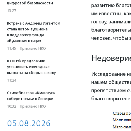
цифровой безопасности
развитию благот
13:27
им известны, ка
голову, занимал
Встреча с Андреем Ургантом
благотворитель
стала лотом аукциона
в поддержку фонда
человек, чтобы
«Бумажная птица»
11:45
·
Прислано НКО
Недоверие
В ОП РФ предложили
установить ежегодные
выплаты на сборы в школу
Исследование на
11:24
нашем обществе
препятствием с
Стихобиатлон «Км/вслух»
благотворителе
соберет семьи в Липецке
10:32
·
Прислано НКО
05.08.2026