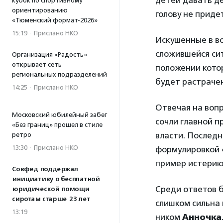
кубок по спортивному
ориентированию
голову не придет
«Тюменский формат-2026»
15:19
·
Прислано НКО
Искушенные в в
сложившейся си
Организация «Радость»
открывает сеть
положении котор
региональных подразделений
будет растраче
14:25
·
Прислано НКО
Отвечая на вопр
Московский юбилейный забег
сочли главной 
«Без границ» прошел в стиле
власти. Послед
ретро
13:30
·
Прислано НКО
формулировкой «
пример истерию
Совфед поддержал
инициативу о бесплатной
Среди ответов б
юридической помощи
сиротам старше 23 лет
слишком сильна 
13:19
ником
Анночка