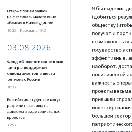
Я бы выделил д
Открыт прием заявок
(добиться резул
на фестиваль малого кино
«Рамка» в Нижнеудинске
обществу (чтобы
10:32
·
Прислано НКО
получат и партн
возможность вли
03.08.2026
государство ак
эффективные, а
Фонд «Онкологика» открыл
наоборот, дост
центры поддержки
онкопациентов в шести
политической а
регионах России
важность опоры 
18:37
проекты весьма 
привыкли справ
Российским студентам могут
разрешить защищать
инвестирования 
дипломы в виде социальных
большой сектор 
проектов
патриотическог
17:57