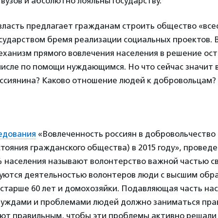
вузов и абсолютно лояльны государству.
власть предлагает гражданам строить общество «все
осударством бремя реализации социальных проектов. 
еханизм прямого вовлечения населения в решение ос
числе по помощи нуждающимся. Но что сейчас значит
оссиянина? Каково отношение людей к добровольцам?
едования
«Вовлеченность россиян в добровольчество 
тояния гражданского общества) в 2015 году», провед
% населения называют волонтерство важной частью св
уются деятельностью волонтеров люди с высшим обр
старше 60 лет и домохозяйки. Подавляющая часть на
 нуждами и проблемами людей должно заниматься пра
ают правильным, чтобы эти проблемы активно решали