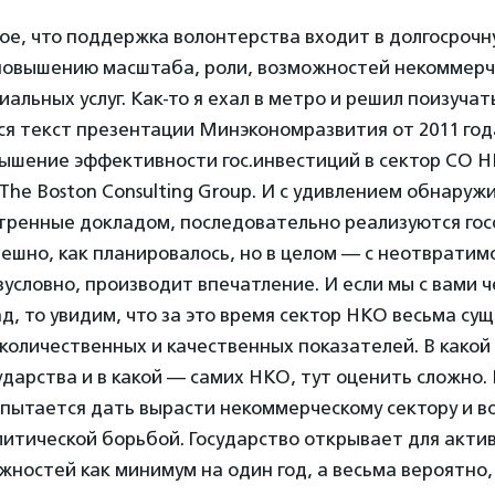
ое, что поддержка волонтерства входит в долгосроч
 повышению масштаба, роли, возможностей некоммерч
альных услуг. Как-то я ехал в метро и решил поизучат
я текст презентации Минэкономразвития от 2011 год
ышение эффективности гос.инвестиций в сектор СО Н
he Boston Consulting Group. И с удивлением обнаружи
тренные докладом, последовательно реализуются гос
пешно, как планировалось, но в целом — с неотврати
езусловно, производит впечатление. И если мы с вами 
ад, то увидим, что за это время сектор НКО весьма су
количественных и качественных показателей. В какой
сударства и в какой — самих НКО, тут оценить сложно.
 пытается дать вырасти некоммерческому сектору и в
литической борьбой. Государство открывает для акти
ностей как минимум на один год, а весьма вероятно,