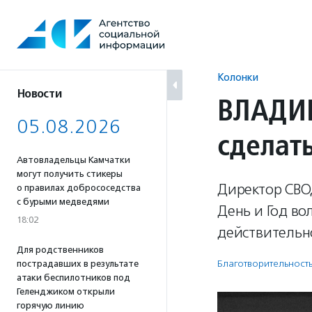
Перейти
к
содержанию
Колонки
Новости
ВЛАДИМ
05.08.2026
сделать
Автовладельцы Камчатки
могут получить стикеры
Директор СВО
о правилах добрососедства
с бурыми медведями
День и Год в
18:02
действительн
Для родственников
Благотвори­тель­ност
пострадавших в результате
атаки беспилотников под
Геленджиком открыли
горячую линию