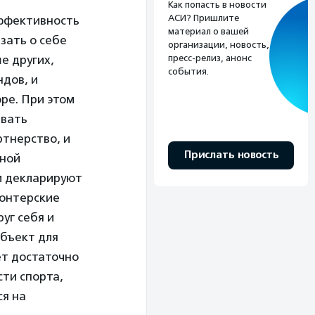
Как попасть в новости
АСИ? Пришлите
эффективность
материал о вашей
зать о себе
организации, новость,
е других,
пресс-релиз, анонс
события.
ндов, и
ре. При этом
ивать
тнерство, и
Прислать новость
нной
и декларируют
лонтерские
уг себя и
объект для
ет достаточно
сти спорта,
ся на