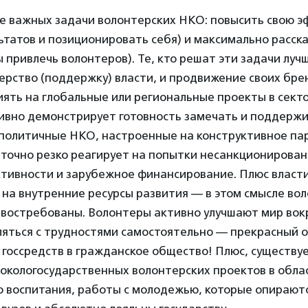
ве важных задачи волонтерских НКО: повысить свою 
ьтатов и позиционировать себя) и максимально расска
 привлечь волонтеров). Те, кто решат эти задачи лучш
ерство (поддержку) власти, и продвижение своих бре
ять на глобальные или региональные проекты в секто
тивно демонстрирует готовность замечать и поддерж
политичные НКО, настроенные на конструктивное пар
аточно резко реагирует на попытки несанкционирова
ктивности и зарубежное финансирование. Плюс власт
на внутренние ресурсы развития — в этом смысле во
востребованы. Волонтеры активно улучшают мир вокр
ляться с трудностями самостоятельно — прекрасный 
госсредств в гражданское общество! Плюс, существу
окологосударственных волонтерских проектов в обла
о воспитания, работы с молодежью, которые опирают