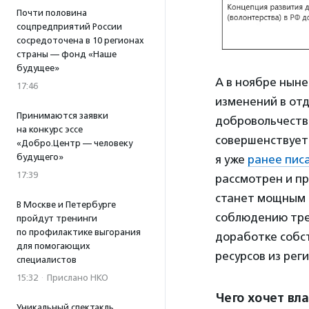
Почти половина
соцпредприятий России
сосредоточена в 10 регионах
страны — фонд «Наше
будущее»
А в ноябре ныне
17:46
изменений в от
Принимаются заявки
добровольчеств
на конкурс эссе
совершенствует
«Добро.Центр — человеку
будущего»
я уже
ранее пис
17:39
рассмотрен и пр
станет мощным 
В Москве и Петербурге
соблюдению треб
пройдут тренинги
по профилактике выгорания
доработке собс
для помогающих
ресурсов из ре
специалистов
15:32
·
Прислано НКО
Чего хочет вла
Уникальный спектакль