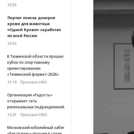
16:58
Портал поиска доноров
крови для животных
«Одной Крови» заработал
по всей России
16:53
В Тюменской области прошел
кубок по спортивному
ориентированию
«Тюменский формат-2026»
15:19
·
Прислано НКО
Организация «Радость»
открывает сеть
региональных подразделений
14:25
·
Прислано НКО
Московский юбилейный забег
«Без границ» прошел в стиле