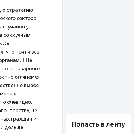
ную стратегию
еского сектора
ь случайно у
а со скучным
КО»,
л, что почти все
органами! Не
мостью товарного
честно оглянемся
щественно вырос
 мере в
 Но очевидно,
олонтерству, не
вных граждан и
Попасть в ленту
 и дольше.