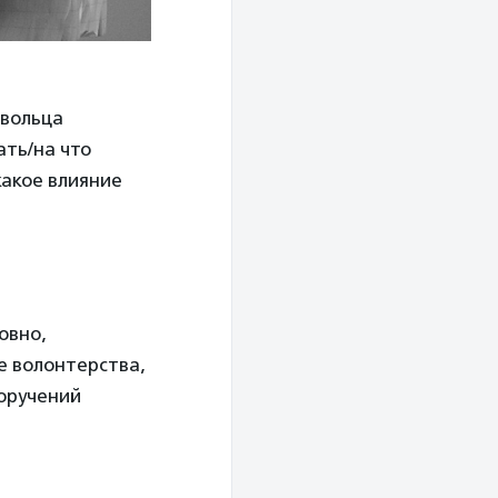
овольца
ать/на что
какое влияние
овно,
е волонтерства,
поручений