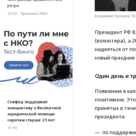
ретро
13:30
·
Прислано НКО
Владимир Хромов. Ф
Президент РФ В.
(волонтера), а 
надеяться от го
новый праздник
Один день и тр
Появление в ка
позитивное. Это
Совфед поддержал
принятых в тече
инициативу о бесплатной
юридической помощи
президента:
сиротам старше 23 лет
13:19
— по поддержке