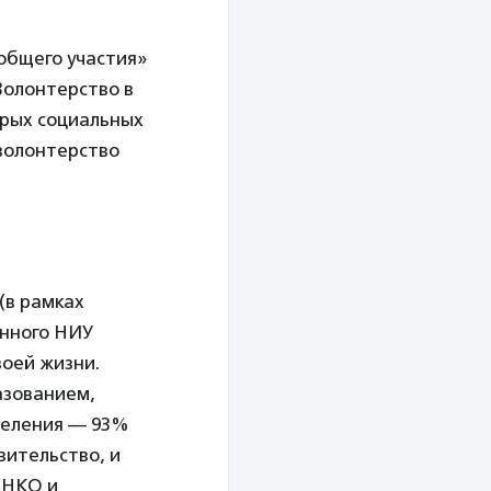
общего участия»
Волонтерство в
трых социальных
 волонтерство
(в рамках
енного НИУ
оей жизни.
азованием,
селения — 93%
вительство, и
 НКО и