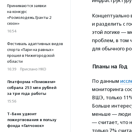
инфраструктуру 
Принимаются заявки
на конкурс
Концептуально 
«Росмолодежь.Гранты 2
и разделить с г
сезон»
16:54
этой логике — м
проблем, в том 
Фестиваль адаптивных видов
для обычного р
спорта «Пари на равных»
прошел в Нижегородской
области
Планы на Год
16:39
·
Прислано НКО
По данным
иссл
Платформа «Поможем»
собрала 253 млн рублей
мониторинга сос
за три года работы
ВШЭ, только 11
15:56
Больше интерес
меньше — люди 
Т-Банк удвоит
пожертвования в пользу
— считает, что
фонда «Галчонок»
только 7% счит