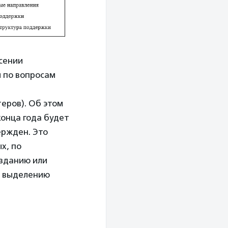
есении
 по вопросам
еров). Об этом
конца года будет
ержден. Это
х, по
озданию или
о выделению