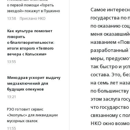
о первой помощи «Гореть
Самое интересн
звездой» покажут в Пушкино
государства по
13:58
·
Прислано НКО
по оказанию соци
Как культура помогает
меня оказавшийс
говорить
названием «Пов
о благотворительности:
итоги второго «Теплого
разработанный T
вечера с Кольским»
меры, предусмо
13:55
так быстро и ус
состава. Это, б
Минздрав ускорит выдачу
на семь лет наз
медзаключений для
будущих опекунов
по большинству 
13:21
этом заслуга го
что государство
РЭО готовит сервис
связанному с по
«Экопульс» для ликвидации
мусорных свалок
НКО окно возмож
11:55