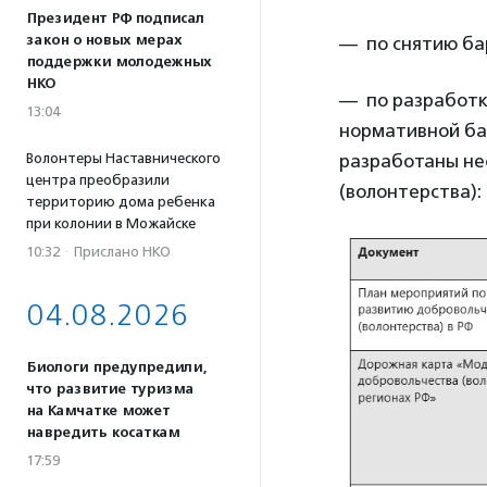
Президент РФ подписал
закон о новых мерах
— по снятию ба
поддержки молодежных
НКО
— по разработк
13:04
нормативной баз
Волонтеры Наставнического
разработаны не
центра преобразили
(волонтерства):
территорию дома ребенка
при колонии в Можайске
10:32
·
Прислано НКО
04.08.2026
Биологи предупредили,
что развитие туризма
на Камчатке может
навредить косаткам
17:59