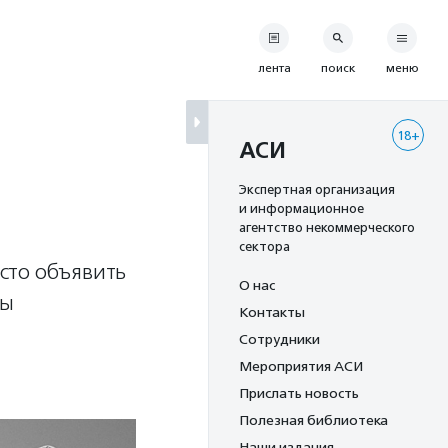
лента
поиск
меню
18+
АСИ
Экспертная организация
и информационное
агентство некоммерческого
сектора
сто объявить
О нас
бы
Контакты
Сотрудники
Мероприятия АСИ
Прислать новость
Полезная библиотека
Наши издания