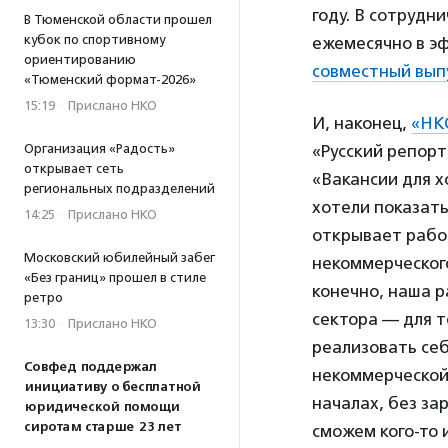
году. В сотрудн
В Тюменской области прошел
кубок по спортивному
ежемесячно в э
ориентированию
совместный вып
«Тюменский формат-2026»
15:19
·
Прислано НКО
И, наконец,
«НК
Организация «Радость»
«Русский репорт
открывает сеть
«Вакансии для х
региональных подразделений
хотели показать
14:25
·
Прислано НКО
открывает рабо
Московский юбилейный забег
некоммерческого
«Без границ» прошел в стиле
конечно, наша р
ретро
сектора — для т
13:30
·
Прислано НКО
реализовать себ
Совфед поддержал
некоммерческой
инициативу о бесплатной
началах, без за
юридической помощи
сиротам старше 23 лет
сможем кого-то 