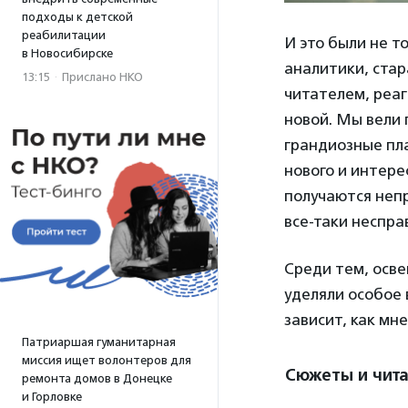
подходы к детской
реабилитации
И это были не т
в Новосибирске
аналитики, стар
13:15
·
Прислано НКО
читателем, реа
новой. Мы вели 
грандиозные пла
нового и интере
получаются непр
все-таки неспра
Среди тем, осве
уделяли особое 
зависит, как мн
Патриаршая гуманитарная
миссия ищет волонтеров для
Сюжеты и чита
ремонта домов в Донецке
и Горловке