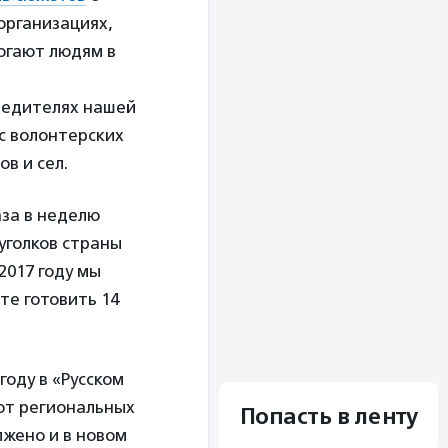
организациях,
огают людям в
бедителях нашей
с волонтерских
ов и сел.
аза в неделю
уголков страны
2017 году мы
те готовить 14
оду в «Русском
от региональных
Попасть в ленту
лжено и в новом