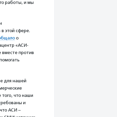
ого работы, и мы
и
в этой сфере.
общало
о
ацентр «АСИ-
е вместе против
 помогать
ие для нашей
ммерческие
 того, что наши
требованы и
что АСИ –