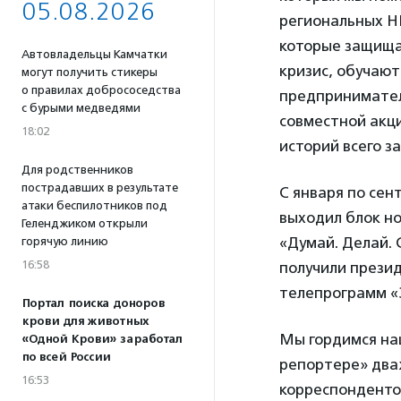
05.08.2026
региональных Н
которые защища
Автовладельцы Камчатки
кризис, обучаю
могут получить стикеры
о правилах добрососедства
предпринимател
с бурыми медведями
совместной акц
18:02
историй всего з
Для родственников
пострадавших в результате
С января по сен
атаки беспилотников под
выходил блок но
Геленджиком открыли
«Думай. Делай. 
горячую линию
16:58
получили прези
телепрограмм «
Портал поиска доноров
крови для животных
Мы гордимся наш
«Одной Крови» заработал
по всей России
репортере» два
16:53
корреспондентов