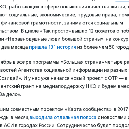
КО, работающих в сфере повышения качества жизни, 
ют социальные, экономические, трудовые права, пом
т финансовой грамотности, занимаются социальным
ьством. В цикле «Так просто» вышло 12 сюжетов о по
ии «Неравнодушные люди большой страны»: на конкур
а два месяца
пришла 131 история
из более чем 50 город
тябрь в эфире программы «Большая страна» четыре р
востей Агентства социальной информации из разных 
Созидай». И у нас уже начался новый проект с ОТР — в 
дентский грант на медиаподдержку НКО и будем вмес
За дело».
им совместным проектом «Карта сообществ»: в 2017 г
жды в месяц
выходила отдельная полоса
с новостями 
 АСИ в городах России. Сотрудничество будет продо