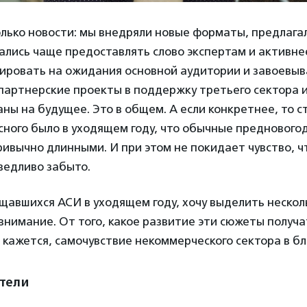
олько новости: мы внедряли новые форматы, предлага
ались чаще предоставлять слово экспертам и активне
гировать на ожидания основной аудитории и завоевы
партнерские проекты в поддержку третьего сектора 
ны на будущее. Это в общем. А если конкретнее, то ст
сного было в уходящем году, что обычные предновог
ивычно длинными. И при этом не покидает чувство, ч
ведливо забыто.
щавшихся АСИ в уходящем году, хочу выделить нескол
внимание. От того, какое развитие эти сюжеты получа
е кажется, самочувствие некоммерческого сектора в б
тели