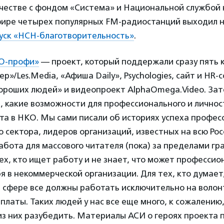
ичестве с фондом «Система» и Национальной службой
фире четырех популярных FM-радиостанций выходил 
уск «НСН-благотворительность»
.
О-профи»
— проект, который поддержали сразу пять 
ер»/Les.Media, «Афиша Daily», Psychologies, сайт и HR
ороших людей» и видеопроект AlphaOmega.Video. Зат
, какие возможности для профессионального и личнос
та в НКО. Мы сами писали об историях успеха профес
 сектора, лидеров организаций, известных на всю Росс
абота для массового читателя (пока) за пределами гр
ех, кто ищет работу и не знает, что может профессио
я в некоммерческой организации. Для тех, кто думает,
 сфере все должны работать исключительно на волон
рплаты. Таких людей у нас все еще много, к сожалению,
из них разубедить. Материалы АСИ о героях проекта 