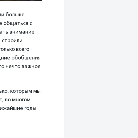
ли больше
е общаться с
вать внимание
и строили
олько всего
одние обобщения
то нечто важное
ько, которым мы
т, во многом
лижайшие годы.