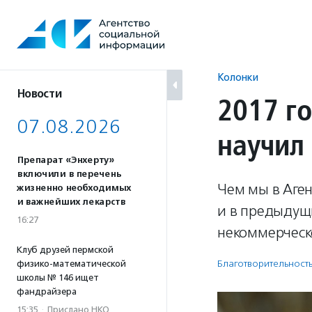
Перейти
к
содержанию
Колонки
Новости
2017 го
07.08.2026
научил
Препарат «Энхерту»
включили в перечень
Чем мы в Аге
жизненно необходимых
и важнейших лекарств
и в предыдущ
16:27
некоммерческо
Клуб друзей пермской
Благотвори­тель­ност
физико-математической
школы № 146 ищет
фандрайзера
15:35
·
Прислано НКО