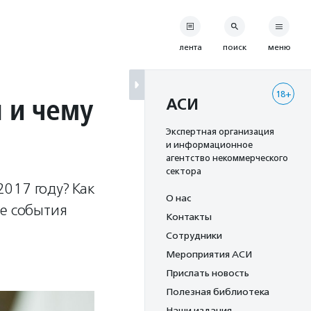
лента
поиск
меню
18+
 и чему
АСИ
Экспертная организация
и информационное
агентство некоммерческого
сектора
017 году? Как
О нас
ые события
Контакты
Сотрудники
Мероприятия АСИ
Прислать новость
Полезная библиотека
Наши издания