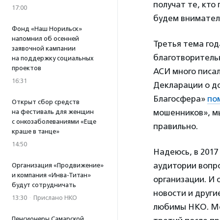
получат те, кто
17:00
будем вниматель
Фонд «Наш Норильск»
напомнил об осенней
Третья тема год
заявочной кампании
благотворитель
на поддержку социальных
проектов
АСИ много писал
16:31
Декларации о д
Благосфера»
по
Открыт сбор средств
мошенников», 
на фестиваль для женщин
с онкозаболеваниями «Еще
правильно.
краше в танце»
14:50
Надеюсь, в 2017
аудитории вопро
Организация «Продвижение»
и компания «Инва-Титан»
организации. И 
будут сотрудничать
новости и друг
13:30
·
Прислано НКО
любимы НКО. Мо
Пенсионеры Самарской