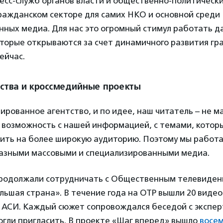
ресс-служб органов власти и общественно-политическ
ражданском секторе для самих НКО и основной среди
ных медиа. Для нас это огромный стимул работать д
оторые открываются за счет динамичного развития гр
ейчас.
тва и кроссмедийные проекты
ированное агентство, и по идее, наш читатель – не м
 возможность с нашей информацией, с темами, котор
ить на более широкую аудиторию. Поэтому мы работа
разными массовыми и специализированными медиа.
продолжали сотрудничать с Общественным телевидени
ьшая страна». В течение года на ОТР вышли 20 виде
 АСИ. Каждый сюжет сопровождался беседой с экспер
огли пригласить. В проекте «Шаг вперед» вышло
восе