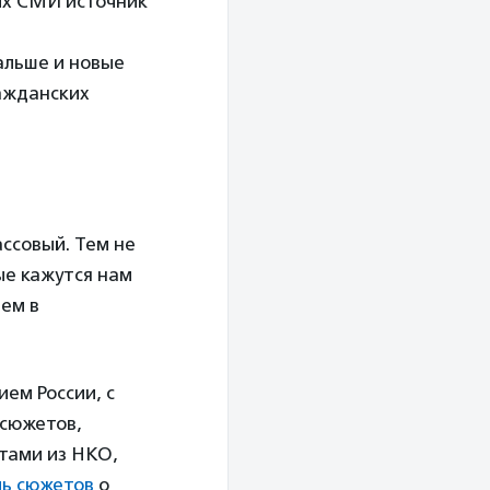
их СМИ источник
альше и новые
ажданских
ассовый. Тем не
ые кажутся нам
ем в
ем России, с
осюжетов,
тами из НКО,
мь сюжетов
о