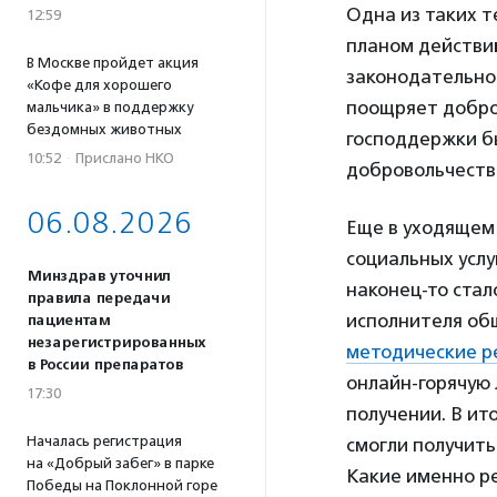
Одна из таких 
12:59
планом действи
В Москве пройдет акция
законодательног
«Кофе для хорошего
поощряет добро
мальчика» в поддержку
бездомных животных
господдержки б
10:52
·
Прислано НКО
добровольчество
06.08.2026
Еще в уходящем 
социальных услу
Минздрав уточнил
наконец-то стал
правила передачи
исполнителя об
пациентам
незарегистрированных
методические 
в России препаратов
онлайн-горячую 
17:30
получении. В ит
Началась регистрация
смогли получить
на «Добрый забег» в парке
Какие именно р
Победы на Поклонной горе