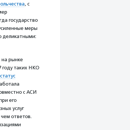
ольчества
, с
мер
гда государство
 усиленные меры
о деликатными:
 на рынке
7 году таких НКО
 статус
работала
совместно с АСИ
при его
зных услуг
 чем ответов.
изациями