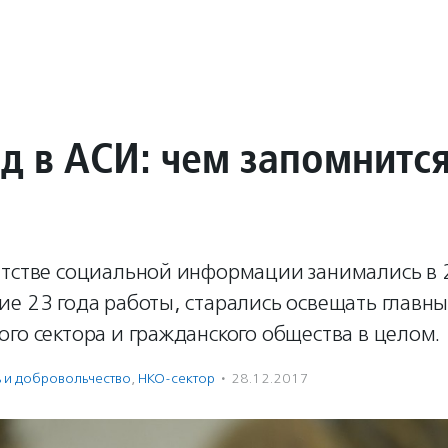
д в АСИ: чем запомнится
нтстве социальной информации занимались в 2
ие 23 года работы, старались освещать главн
го сектора и гражданского общества в целом.
ь и доброволь­чест­во
,
НКО-сектор
·
28.12.2017