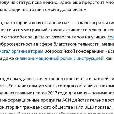
 получил статус, пока неясно. Здесь еще предстоит мн
но следить за этой темой в дальнейшем.
а, на которой я хочу остановиться, — скачок в развити
ности и симметричный скачок активности мошенников 
о о способах защиты от лжеволонтеров на улицах,
со
обросовестности в сфере благотворительности, меди
могал организаторам
Всероссийской конференции «Вс
мы даже
сняли анимационный ролик с инструкцией
, как
 году нам удалось качественно осветить эти важнейш
сы. Ее значительную часть сегодня составляют неко
один из главных итогов 2017 года для меня – понимание
ие информационные продукты АСИ действительно вос
ниторинг гражданского общества НИУ ВШЭ показал, 