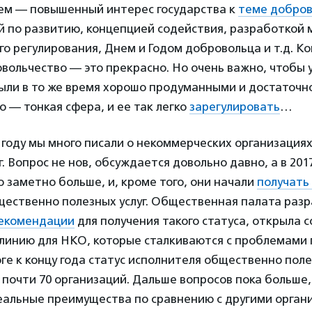
тем — повышенный интерес государства к
теме добров
й по развитию, концепцией содействия, разработкой 
о регулирования, Днем и Годом добровольца и т.д. Ко
вольчество — это прекрасно. Но очень важно, чтобы
ыли в то же время хорошо продуманными и достаточн
 — тонкая сфера, и ее так легко
зарегулировать
…
году мы много писали о некоммерческих организациях
г. Вопрос не нов, обсуждается довольно давно, а в 201
о заметно больше, и, кроме того, они начали
получать
щественно полезных услуг. Общественная палата раз
рекомендации
для получения такого статуса, открыла 
линию для НКО, которые сталкиваются с проблемами 
оге к концу года статус исполнителя общественно поле
 почти 70 организаций. Дальше вопросов пока больше,
еальные преимущества по сравнению с другими орган