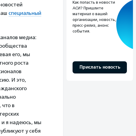
Как попасть в новости
 новостей
АСИ? Пришлите
наш
специальный
материал о вашей
организации, новость,
пресс-релиз, анонс
события.
каналов медиа:
-сообщества
евая его, мы
тного роста
Прислать новость
сионалов
ию. И это,
ажданского
нально
 что в
терских
 и я надеюсь, мы
публикуют у себя