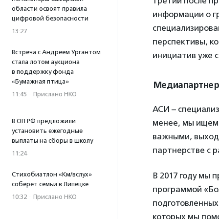
третий после п
области освоят правила
информации о г
цифровой безопасности
специализирован
13:27
перспективы, к
Встреча с Андреем Ургантом
инициатив уже с
стала лотом аукциона
в поддержку фонда
«Бумажная птица»
Медиапартнерс
11:45
·
Прислано НКО
АСИ – специализ
В ОП РФ предложили
менее, мы ищем
установить ежегодные
важными, выход
выплаты на сборы в школу
партнерстве с 
11:24
Стихобиатлон «Км/вслух»
В 2017 году мы 
соберет семьи в Липецке
программой «Бол
10:32
·
Прислано НКО
подготовленных
которых мы пом