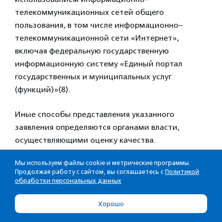
телекоммуникационных сетей общего
пользования, в том числе информационно–
телекоммуникационной сети «Интернет»,
включая федеральную государственную
информационную систему «Единый портал
государственных и муниципальных услуг
(функций)»(8).
Иные способы представления указанного
заявления определяются органами власти,
осуществляющими оценку качества.
Мы используем файлы cookie и метрические программы.
2.5. Критерии оценки качества
Продолжая работу с сайтом, вы соглашаетесь с
Политикой
общественно полезных услуг (9):
обработки персональных данных
1. Соответствие общественно полезной услуги
Хорошо
установленным нормативными правовыми