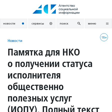
Перейти
к
содержанию
новости
сервисы
поиск
меню
18+
Новости
Памятка для НКО
о получении статуса
исполнителя
общественно
полезных услуг
(ИОПУ). Полный текст