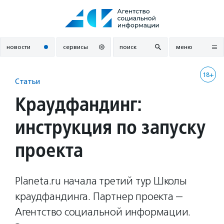
Перейти
к
содержанию
новости
сервисы
поиск
меню
18+
Статьи
Краудфандинг:
инструкция по запуску
проекта
Planeta.ru начала третий тур Школы
краудфандинга. Партнер проекта —
Агентство социальной информации.