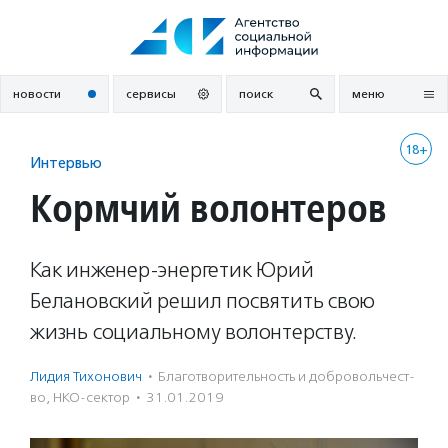
Перейти
к
содержанию
новости
сервисы
поиск
меню
18+
Интервью
Кормчий волонтеров
Как инженер-энергетик Юрий
Белановский решил посвятить свою
жизнь социальному волонтерству.
Лидия Тихонович
·
Благотвори­тель­ность и доброволь­чест­
во
,
НКО-сектор
·
31.01.2019