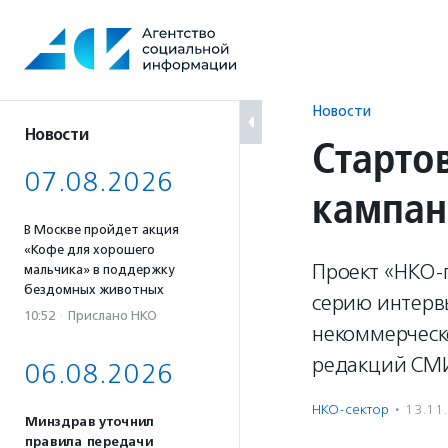
Перейти
к
содержанию
Новости
Новости
Старто
07.08.2026
кампан
В Москве пройдет акция
«Кофе для хорошего
Проект «НКО-
мальчика» в поддержку
бездомных животных
серию интерв
10:52
·
Прислано НКО
некоммерческо
редакций СМ
06.08.2026
НКО-сектор
·
13.11
Минздрав уточнил
правила передачи