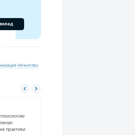
 вклад
низация «Агентство
Агентство социальной информации
 технологию
Услуги:
АСИ выпускает новости и аналитичес
новную
секторе и в социальной сфере, размещает ново
шие практики
рассказывает о профессионалах некоммерческ