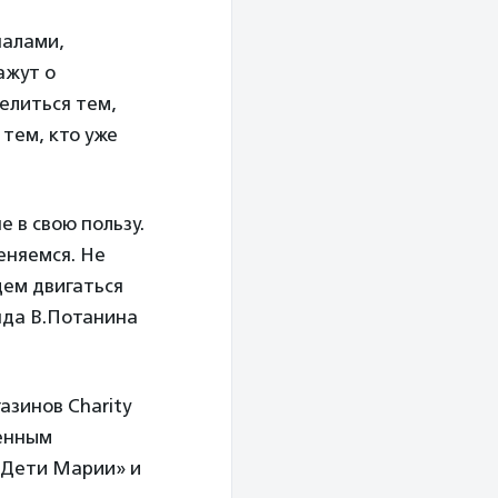
налами,
ажут о
елиться тем,
тем, кто уже
 в свою пользу.
еняемся. Не
дем двигаться
нда В.Потанина
азинов Charity
шенным
«Дети Марии» и