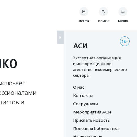
лента
поиск
меню
18+
АСИ
НКО
Экспертная организация
и информационное
агентство некоммерческого
сектора
включает
О нас
ессионалами
Контакты
листов и
Сотрудники
Мероприятия АСИ
Прислать новость
Полезная библиотека
Наши издания