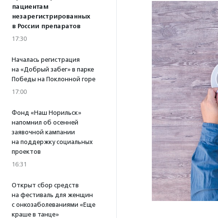
пациентам
незарегистрированных
в России препаратов
17:30
Началась регистрация
на «Добрый забег» в парке
Победы на Поклонной горе
17:00
Фонд «Наш Норильск»
напомнил об осенней
заявочной кампании
на поддержку социальных
проектов
16:31
Открыт сбор средств
на фестиваль для женщин
с онкозаболеваниями «Еще
краше в танце»