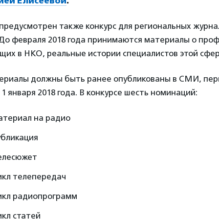
ией Елисеевой
.
предусмотрен также конкурс для региональных журна
До февраля 2018 года принимаются материалы о про
щих в НКО, реальные истории специалистов этой сфер
ериалы должны быть ранее опубликованы в СМИ, пер
 1 января 2018 года. В конкурсе шесть номинаций:
атериал на радио
убликация
елесюжет
икл телепередач
икл радиопрограмм
икл статей