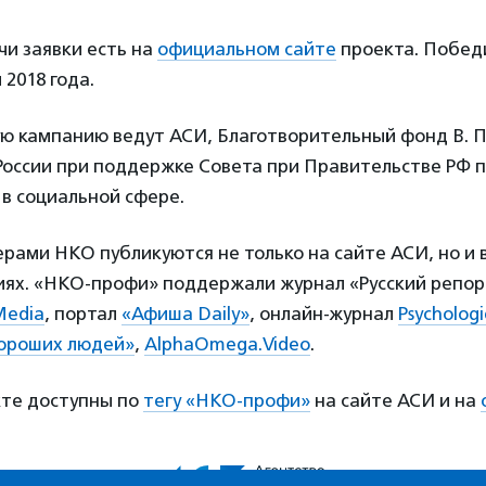
и заявки есть на
официальном сайте
проекта. Побед
 2018 года.
 кампанию ведут АСИ, Благотворительный фонд В. П
России при поддержке Совета при Правительстве РФ 
в социальной сфере.
рами НКО публикуются не только на сайте АСИ, но и 
иях. «НКО-профи» поддержали журнал «Русский репор
Media
, портал
«Афиша Daily»
, онлайн-журнал
Psychologi
хороших людей»
,
AlphaOmega.Video
.
кте доступны по
тегу «НКО-профи»
на сайте АСИ и на