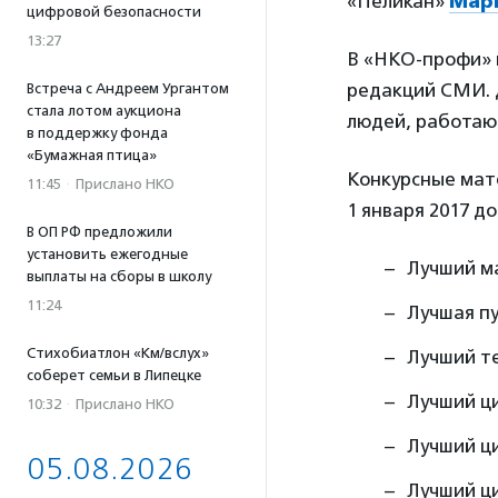
«Пеликан»
Мар
цифровой безопасности
13:27
В «НКО-профи» 
редакций СМИ. 
Встреча с Андреем Ургантом
стала лотом аукциона
людей, работаю
в поддержку фонда
«Бумажная птица»
Конкурсные мат
11:45
·
Прислано НКО
1 января 2017 до
В ОП РФ предложили
установить ежегодные
Лучший м
выплаты на сборы в школу
11:24
Лучшая п
Стихобиатлон «Км/вслух»
Лучший т
соберет семьи в Липецке
Лучший ц
10:32
·
Прислано НКО
Лучший ц
05.08.2026
Лучший ц