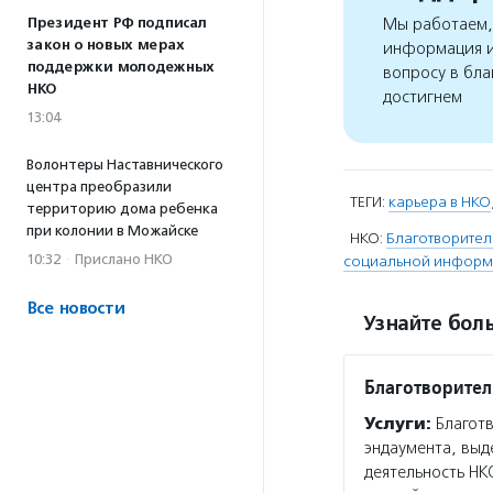
Президент РФ подписал
Мы работаем, 
закон о новых мерах
информация и
поддержки молодежных
вопросу в бла
НКО
достигнем
13:04
Волонтеры Наставнического
центра преобразили
ТЕГИ:
карьера в НКО
территорию дома ребенка
при колонии в Можайске
НКО:
Благотворите
10:32
·
Прислано НКО
социальной информ
Все новости
Узнайте боль
Благотворите
Услуги:
Благотв
эндаумента, выд
деятельность НК