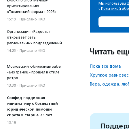
кубок по спортивному
ориентированию
«Тюменский формат-2026»
15:19
·
Прислано НКО
Организация «Радость»
открывает сеть
региональных подразделений
Читать ещ
14:25
·
Прислано НКО
Пока все дома
Московский юбилейный забег
«Без границ» прошел в стиле
Хрупкое равновес
ретро
Вера, одежда, лю
13:30
·
Прислано НКО
Совфед поддержал
инициативу о бесплатной
юридической помощи
сиротам старше 23 лет
13:19
Поддерж