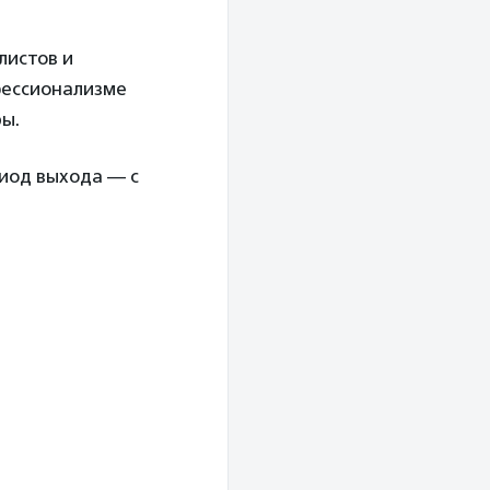
листов и
фессионализме
ы.
иод выхода — с