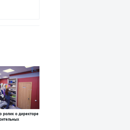
Подробнее
о ролик о директоре
орительных