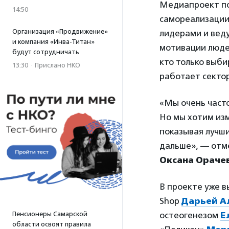
Медиапроект по
14:50
самореализации
Организация «Продвижение»
лидерами и вед
и компания «Инва-Титан»
мотивации люде
будут сотрудничать
кто только выби
13:30
·
Прислано НКО
работает сектор
«Мы очень часто
Но мы хотим изм
показывая лучши
дальше», — отм
Оксана Ораче
В проекте уже в
Shop
Дарьей А
остеогенезом
Е
Пенсионеры Самарской
области освоят правила