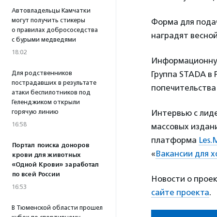
Автовладельцы Камчатки
могут получить стикеры
Форма для подач
о правилах добрососедства
наградят весной
с бурыми медведями
18:02
Информационную
Группа STADA в 
Для родственников
пострадавших в результате
попечительства 
атаки беспилотников под
Геленджиком открыли
Интервью с лиде
горячую линию
16:58
массовых издан
платформа
Les.
Портал поиска доноров
«
Вакансии для 
крови для животных
«Одной Крови» заработал
по всей России
Новости о прое
16:53
сайте проекта
.
В Тюменской области прошел