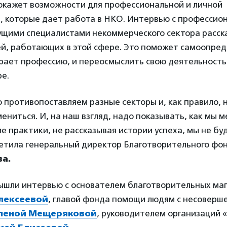
кажет возможности для профессиональной и личной
, которые дает работа в НКО. Интервью с профессио
ущими специалистами некоммерческого сектора расск
й, работающих в этой сфере. Это поможет самоопред
рает профессию, и переосмыслить свою деятельность 
е.
 противопоставляем разные секторы и, как правило, не
ениться. И, на наш взгляд, надо показывать, как мы м
е практики, не рассказывая истории успеха, мы не бу
етила генеральный директор Благотворительного фо
ва.
ышли интервью с основателем благотворительных маг
лексеевой
, главой фонда помощи людям с несовер
леной Мещеряковой
, руководителем организаций 