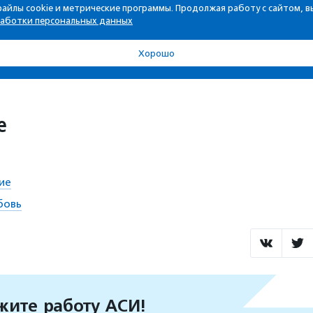
е
ие
бовь
ите работу АСИ!