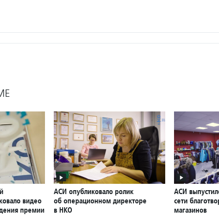
МЕ
й
АСИ опубликовало ролик
АСИ выпустил
ковало видео
об операционном директоре
сети благотв
ждения премии
в НКО
магазинов