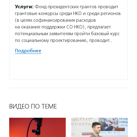
проек
Услуги:
Фонд президентских грантов проводит
«Благ
грантовые конкурсы среди НКО и среди регионов
Услуг
(в целях софинансирования расходов
для то
на оказание поддержки СО НКО), предлагает
в благ
потенциальным заявителям пройти базовый курс
об орг
по социальному проектированию, проводит…
и неко
Подробнее
проход
органи
Подро
ВИДЕО ПО ТЕМЕ