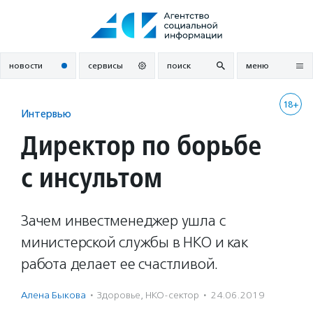
Перейти
к
содержанию
новости
сервисы
поиск
меню
18+
Интервью
Директор по борьбе
с инсультом
Зачем инвестменеджер ушла с
министерской службы в НКО и как
работа делает ее счастливой.
Алена Быкова
·
Здоровье
,
НКО-сектор
·
24.06.2019