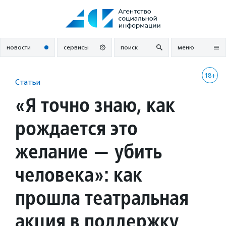
Перейти
к
содержанию
новости
сервисы
поиск
меню
18+
Статьи
«Я точно знаю, как
рождается это
желание — убить
человека»: как
прошла театральная
акция в поддержку