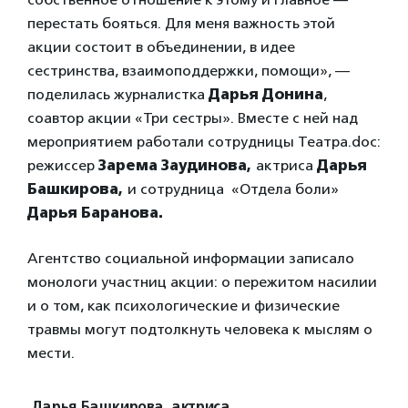
перестать бояться. Для меня важность этой
акции состоит в объединении, в идее
сестринства, взаимоподдержки, помощи», —
поделилась журналистка
Дарья Донина
,
соавтор акции «Три сестры». Вместе с ней над
мероприятием работали сотрудницы Театра.doc:
режиссер
Зарема Заудинова,
актриса
Дарья
Башкирова,
и сотрудница «Отдела боли»
Дарья Баранова.
Агентство социальной информации записало
монологи участниц акции: о пережитом насилии
и о том, как психологические и физические
травмы могут подтолкнуть человека к мыслям о
мести.
Дарья Башкирова, актриса