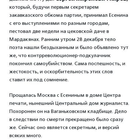
который, будучи первым секретарем
закавказского обкома партии, принимал Есенина
с его выступлениям
и по разным городам,
пестовал две недели на цековской даче в
Мардакянах. Ранним утром 28 декабря тело
поэта нашли бездыханным и было объявлено тут
же, что контрреволюционер-подкулачник
покончил самоубийством. Сама поспешность, и
жестокость, и оскорбительность этих слов
ставит их под сомнение.
Прощалась Москва с Есениным в доме Центра
печати, нынешний Центральный дом журналиста.
Похоронен он на Ваганьковском кладбище. Дело
в следствии по смерти прекращено было сразу
же. Сейчас оно является секретным, и версий
всяких много.