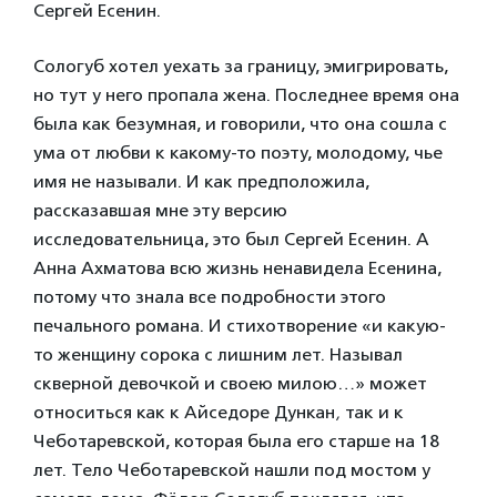
Сергей Есенин.
Сологуб хотел уехать за границу, эмигрировать,
но тут у него пропала жена. Последнее время она
была как безумная, и говорили, что она сошла с
ума от любви к какому-то поэту, молодому, чье
имя не называли. И как предположила,
рассказавшая мне эту версию
исследовательница, это был Сергей Есенин. А
Анна Ахматова всю жизнь ненавидела Есенина,
потому что знала все подробности этого
печального романа. И стихотворение «и какую-
то женщину сорока с лишним лет. Называл
скверной девочкой и своею милою…»
может
относиться как к Айседоре Дункан
,
так и к
Чеботаревской, которая была его старше на 18
лет.
Тело Чеботаревской нашли под мостом у