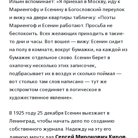
Ильин вспоминает: «Я приехал в Москву, иду к
Мариенгофу и Есенину в Богословский переулок
и вижу на двери квартиры табличку:
«Поэты
Мариенгоф и Есенин работают. Просьба не
беспокоить. Всех желающих приходить в такие-
то дни и часы. Вот вошел — вижу: Есенин сидит
на полу в комнате, вокруг бумажки, на каждой из
бумажек отдельное слово. Есенин берет в
охапочку несколько этих записочек,
подбрасывает их в воздух и сколько поймал —
вот столько там слов написано — тут же
экспромтом соединяет в логическое в
художественное явление».
В 1925 году 25 декабря Есенин выезжает в
Ленинград, чтобы начать дело по созданию
собственного журнала. Надежду на эту его
давнюю мечту дал
Сергей Миронович Киров,