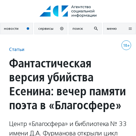
Перейти
к
содержанию
новости
сервисы
поиск
меню
18+
Статьи
Фантастическая
версия убийства
Есенина: вечер памяти
поэта в «Благосфере»
Центр «Благосфера» и библиотека № 33
имени Д.А. Фурманова открыли цикл