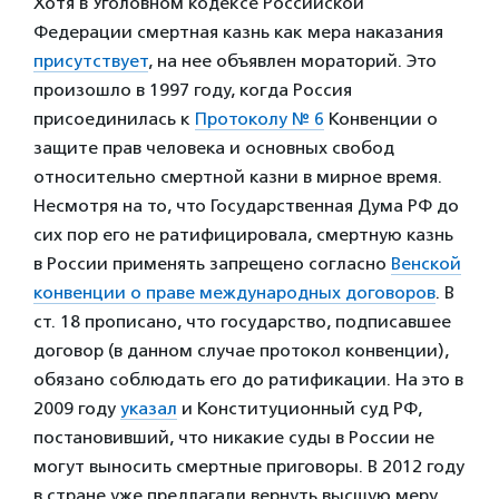
Хотя в Уголовном кодексе Российской
Федерации смертная казнь как мера наказания
присутствует
, на нее объявлен мораторий. Это
произошло в 1997 году, когда Россия
присоединилась к
Протоколу № 6
Конвенции о
защите прав человека и основных свобод
относительно смертной казни в мирное время.
Несмотря на то, что Государственная Дума РФ до
сих пор его не ратифицировала, смертную казнь
в России применять запрещено согласно
Венской
конвенции о праве международных договоров
. В
ст. 18 прописано, что государство, подписавшее
договор (в данном случае протокол конвенции),
обязано соблюдать его до ратификации. На это в
2009 году
указал
и Конституционный суд РФ,
постановивший, что никакие суды в России не
могут выносить смертные приговоры. В 2012 году
в стране уже предлагали вернуть высшую меру