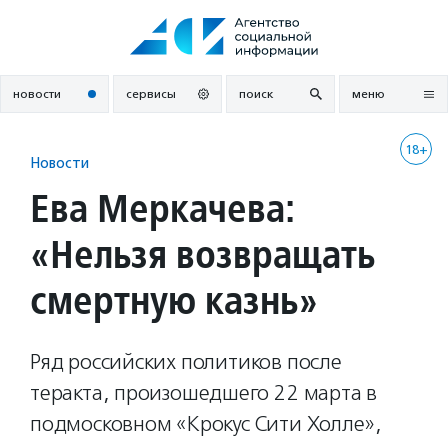
Перейти
к
содержанию
новости
сервисы
поиск
меню
18+
Новости
Ева Меркачева:
«Нельзя возвращать
смертную казнь»
Ряд российских политиков после
теракта, произошедшего 22 марта в
подмосковном «Крокус Сити Холле»,