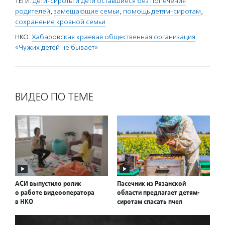
ТЕГИ:
дети-сироты и дети оставшиеся без попечения
родителей
,
замещающие семьи
,
помощь детям-сиротам
,
сохранение кровной семьи
НКО:
Хабаровская краевая общественная организация
«Чужих детей не бывает»
ВИДЕО ПО ТЕМЕ
АСИ выпустило ролик
Пасечник из Рязанской
о работе видеооператора
области предлагает детям-
в НКО
сиротам спасать пчел