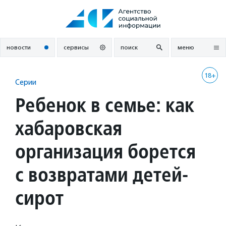
Перейти
к
содержанию
новости
сервисы
поиск
меню
18+
Серии
Ребенок в семье: как
хабаровская
организация борется
с возвратами детей-
сирот