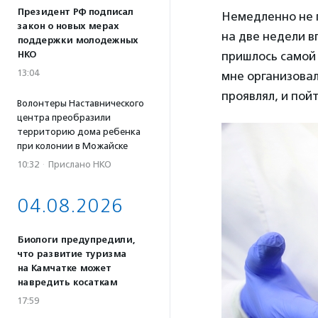
Президент РФ подписал
Немедленно не 
закон о новых мерах
на две недели в
поддержки молодежных
НКО
пришлось самой 
13:04
мне организовал
проявлял, и пой
Волонтеры Наставнического
центра преобразили
территорию дома ребенка
при колонии в Можайске
10:32
·
Прислано НКО
04.08.2026
Биологи предупредили,
что развитие туризма
на Камчатке может
навредить косаткам
17:59