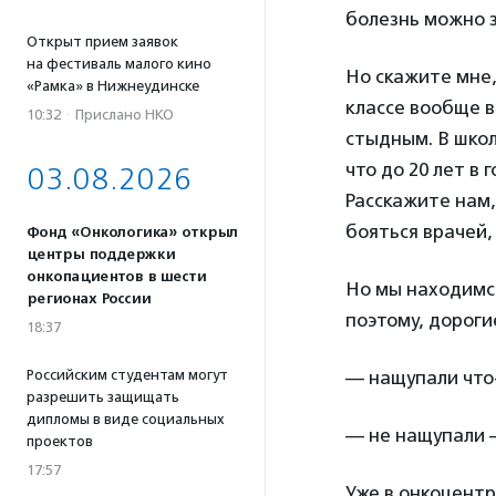
болезнь можно з
Открыт прием заявок
на фестиваль малого кино
Но скажите мне,
«Рамка» в Нижнеудинске
классе вообще в
10:32
·
Прислано НКО
стыдным. В шко
что до 20 лет в
03.08.2026
Расскажите нам,
бояться врачей,
Фонд «Онкологика» открыл
центры поддержки
онкопациентов в шести
Но мы находимся
регионах России
поэтому, дороги
18:37
Российским студентам могут
— нащупали что-
разрешить защищать
дипломы в виде социальных
— не нащупали –
проектов
17:57
Уже в онкоцентр