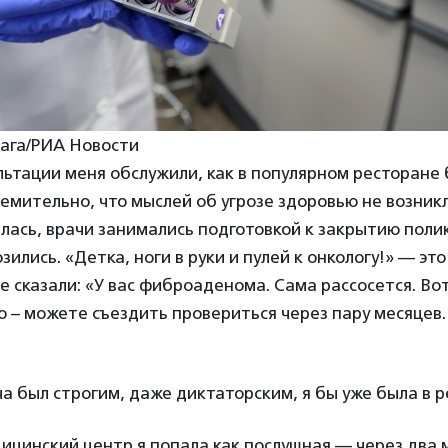
рага/РИА Новости
льтации меня обслужили, как в популярном ресторане
ремительно, что мыслей об угрозе здоровью не возник
лась, врачи занимались подготовкой к закрытию поли
зились. «Детка, ноги в руки и пулей к онкологу!» — эт
е сказали: «У вас фиброаденома. Сама рассосется. Во
– можете съездить провериться через пару месяцев.
ча был строгим, даже диктаторским, я бы уже была в р
дицинский центр я попала как послушная — через два 