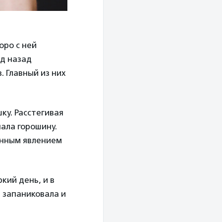
оро с ней
од назад
. Главный из них
ку. Расстегивая
пала горошину.
менным явлением
кий день, и в
Я запаниковала и