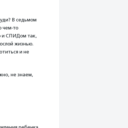
руди? В седьмом
о чем-то
 и СПИДом так,
рослой жизнью.
отиться и не
жно, не знаем,
ормления ребенка