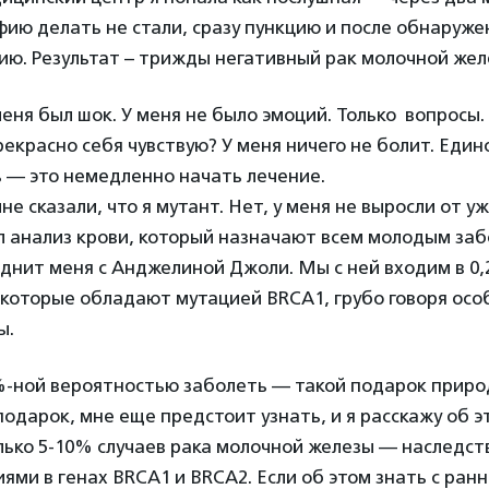
ию делать не стали, сразу пункцию и после обнаруж
ю. Результат – трижды негативный рак молочной желе
 меня был шок. У меня не было эмоций. Только вопросы.
екрасно себя чувствую? У меня ничего не болит. Един
 — это немедленно начать лечение.
не сказали, что я мутант. Нет, у меня не выросли от уж
л анализ крови, который назначают всем молодым за
однит меня с Анджелиной Джоли. Мы с ней входим в 0
 которые обладают мутацией BRCA1, грубо говоря осо
ы.
%-ной вероятностью заболеть — такой подарок природ
одарок, мне еще предстоит узнать, и я расскажу об 
лько 5-10% случаев рака молочной железы — наследст
иями в генах BRCA1 и BRCA2. Если об этом знать с ранн