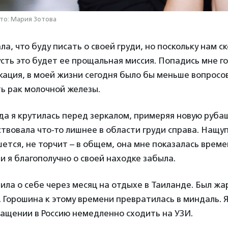
то: Мария Зотова
а, что буду писать о своей груди, но поскольку нам ск
усть это будет ее прощальная миссия. Попадись мне г
ация, в моей жизни сегодня было бы меньше вопросов
ь рак молочной железы.
ода я крутилась перед зеркалом, примеряя новую рубаш
ствовала что-то лишнее в области груди справа. Нащу
шется, не торчит – в общем, она мне показалась вре
и я благополучно о своей находке забыла.
ла о себе через месяц на отдыхе в Таиланде. Был жар
. Горошина к этому времени превратилась в миндаль. 
ащении в Россию немедленно сходить на УЗИ.