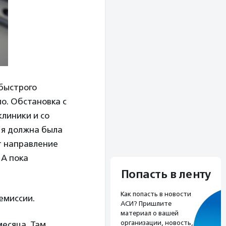
 быстрого
ло. Обстановка с
клиники и со
о я должна была
т направление
 А пока
Попасть в ленту
Как попасть в новости
емиссии.
АСИ? Пришлите
материал о вашей
организации, новость,
месяца. Там