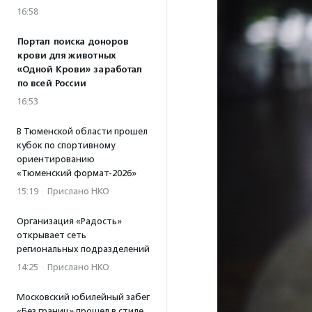
16:58
Портал поиска доноров
крови для животных
«Одной Крови» заработал
по всей России
16:53
В Тюменской области прошел
кубок по спортивному
ориентированию
«Тюменский формат-2026»
15:19
·
Прислано НКО
Организация «Радость»
открывает сеть
региональных подразделений
14:25
·
Прислано НКО
Московский юбилейный забег
«Без границ» прошел в стиле