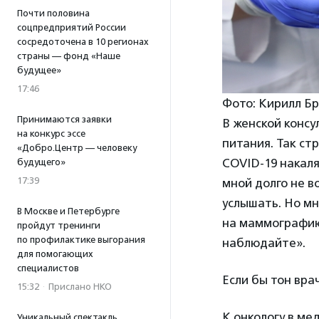
Почти половина
соцпредприятий России
сосредоточена в 10 регионах
страны — фонд «Наше
будущее»
17:46
Фото: Кирилл Б
Принимаются заявки
В женской консу
на конкурс эссе
питания. Так ст
«Добро.Центр — человеку
COVID-19 накаля
будущего»
17:39
мной долго не во
услышать. Но мн
В Москве и Петербурге
на маммографию 
пройдут тренинги
по профилактике выгорания
наблюдайте».
для помогающих
специалистов
Если бы тон вра
15:32
·
Прислано НКО
К онкологу в ме
Уникальный спектакль