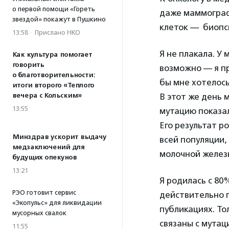
о первой помощи «Гореть
даже маммограф
звездой» покажут в Пушкино
клеток — биопси
13:58
·
Прислано НКО
Я не плакала. У
Как культура помогает
говорить
возможно — я пр
о благотворительности:
бы мне хотелось
итоги второго «Теплого
вечера с Кольским»
В этот же день м
13:55
мутацию показа
Его результат р
Минздрав ускорит выдачу
всей популяции,
медзаключений для
молочной желез
будущих опекунов
13:21
Я родилась с 80
РЭО готовит сервис
действительно п
«Экопульс» для ликвидации
публикациях. То
мусорных свалок
связаны с мутац
11:55