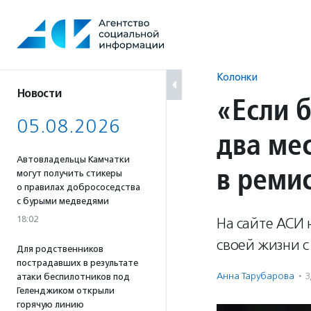
Перейти
к
содержанию
Колонки
Новости
«Если 
05.08.2026
два ме
Автовладельцы Камчатки
в реми
могут получить стикеры
о правилах добрососедства
с бурыми медведями
18:02
На сайте АСИ 
своей жизни с
Для родственников
пострадавших в результате
Анна Тарубарова
·
З
атаки беспилотников под
Геленджиком открыли
горячую линию