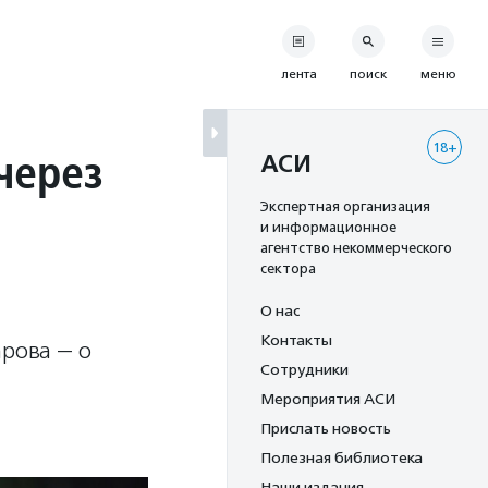
лента
поиск
меню
18+
через
АСИ
Экспертная организация
и информационное
агентство некоммерческого
сектора
О нас
Контакты
арова — о
Сотрудники
Мероприятия АСИ
Прислать новость
Полезная библиотека
Наши издания