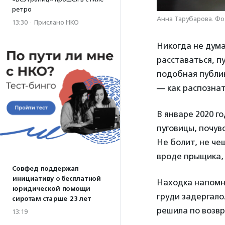
ретро
Анна Тарубарова. Фо
13:30
·
Прислано НКО
Никогда не думал
расставаться, п
подобная публик
— как распознат
В январе 2020 г
пуговицы, почув
Не болит, не че
вроде прыщика, 
Совфед поддержал
инициативу о бесплатной
Находка напомни
юридической помощи
груди задергало
сиротам старше 23 лет
решила по возвр
13:19