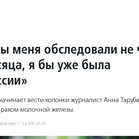
бы меня обследовали не 
сяца, я бы уже была
ссии»
начинает вести колонки журналист Анна Таруб
 раком молочной железы.
доровье
·
22.09.2020