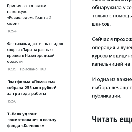
Принимаются заявки
обнаружила у се
на конкурс
только с помощь
«Росмолодежь.Гранты 2
шансов.
сезон»
16:54
Сейчас я прохо
Фестиваль адаптивных видов
операция и луче
спорта «Пари на равных»
курсов медицинс
прошел в Нижегородской
области
капельницей на 
16:39
·
Прислано НКО
И одна из важне
Платформа «Поможем»
выбора лечащего
собрала 253 млн рублей
за три года работы
публикации.
15:56
Т-Банк удвоит
Читать ещ
пожертвования в пользу
фонда «Галчонок»