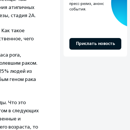
пресс-релиз, анонс
ения атипичных
события.
зы, стадия 2А.
 Как такое
ственное, чего
Прислать новость
аса рога,
болевшим раком.
,25% людей из
бым геном рака
ы. Что это
этом в следующих
венные и
его возраста, то