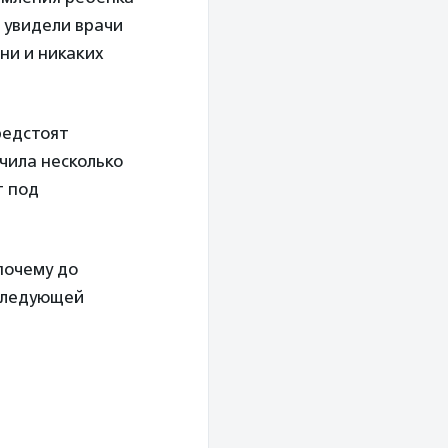
 увидели врачи
ни и никаких
редстоят
нчила несколько
т под
почему до
 следующей