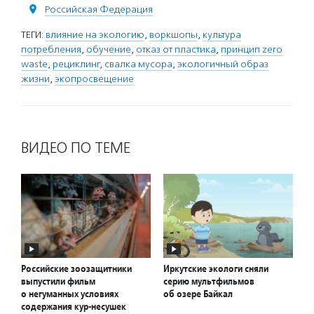
Российская Федерация
ТЕГИ:
влияние на экологию
,
воркшопы
,
культура
потребления
,
обучение
,
отказ от пластика
,
принцип zero
waste
,
рециклинг
,
свалка мусора
,
экологичный образ
жизни
,
экопросвещение
ВИДЕО ПО ТЕМЕ
Российские зоозащитники
Иркутские экологи сняли
выпустили фильм
серию мультфильмов
о негуманных условиях
об озере Байкал
содержания кур-несушек