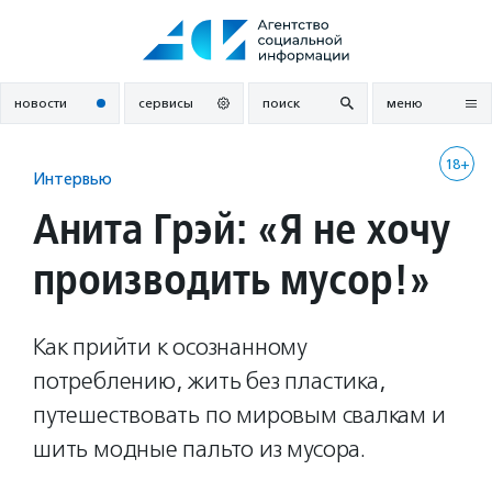
Перейти
к
содержанию
новости
сервисы
поиск
меню
18+
Интервью
Анита Грэй: «Я не хочу
производить мусор!»
Как прийти к осознанному
потреблению, жить без пластика,
путешествовать по мировым свалкам и
шить модные пальто из мусора.