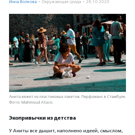
Инна Волкова
·
Окружающая среда
·
28.10.2020
Анита вяжет из пластиковых пакетов. Перфоманс в Стамбуле.
Фото: Mahmoud Atassi.
Экопривычки из детства
У Аниты все дышит, наполнено идеей, смыслом,